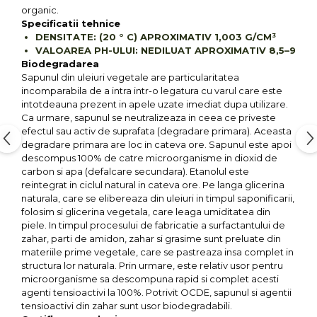
organic.
Specificatii tehnice
DENSITATE: (20 ° C) APROXIMATIV 1,003 G/CM³
VALOAREA PH-ULUI: NEDILUAT APROXIMATIV 8,5–9
Biodegradarea
Sapunul din uleiuri vegetale are particularitatea
incomparabila de a intra intr-o legatura cu varul care este
intotdeauna prezent in apele uzate imediat dupa utilizare.
Ca urmare, sapunul se neutralizeaza in ceea ce priveste
efectul sau activ de suprafata (degradare primara). Aceasta
degradare primara are loc in cateva ore. Sapunul este apoi
descompus 100% de catre microorganisme in dioxid de
carbon si apa (defalcare secundara). Etanolul este
reintegrat in ciclul natural in cateva ore. Pe langa glicerina
naturala, care se elibereaza din uleiuri in timpul saponificarii,
folosim si glicerina vegetala, care leaga umiditatea din
piele. In timpul procesului de fabricatie a surfactantului de
zahar, parti de amidon, zahar si grasime sunt preluate din
materiile prime vegetale, care se pastreaza insa complet in
structura lor naturala. Prin urmare, este relativ usor pentru
microorganisme sa descompuna rapid si complet acesti
agenti tensioactivi la 100%. Potrivit OCDE, sapunul si agentii
tensioactivi din zahar sunt usor biodegradabili.