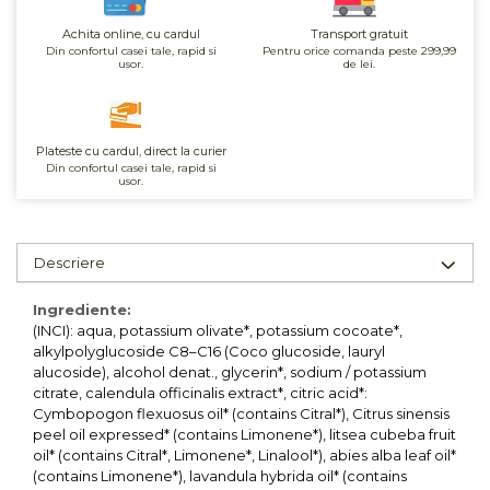
Unt, alternativa unt
Achita online, cu cardul
Transport gratuit
Paine bio
Din confortul casei tale, rapid si
Pentru orice comanda peste 299,99
usor.
de lei.
Paste
Terci bio
Dulciuri
Plateste cu cardul, direct la curier
Din confortul casei tale, rapid si
Ciocolata
usor.
Dulceturi, gemuri, compoturi
Creme
Bomboane, Caramele si Jeleuri
Descriere
Biscuiti si napolitane
Ingrediente:
Inghetata
(INCI): aqua, potassium olivate*, potassium cocoate*,
Zahar si indulcitori
alkylpolyglucoside C8–C16 (Coco glucoside, lauryl
Batoane
alucoside), alcohol denat., glycerin*, sodium / potassium
citrate, calendula officinalis extract*, citric acid*:
Dulciuri bio
Cymbopogon flexuosus oil* (contains Citral*), Citrus sinensis
Guma de mestecat bio
peel oil expressed* (contains Limonene*), litsea cubeba fruit
oil* (contains Citral*, Limonene*, Linalool*), abies alba leaf oil*
Snacksuri
(contains Limonene*), lavandula hybrida oil* (contains