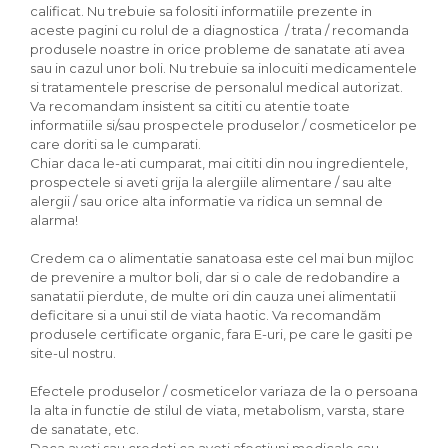
calificat. Nu trebuie sa folositi informatiile prezente in
aceste pagini cu rolul de a diagnostica / trata / recomanda
produsele noastre in orice probleme de sanatate ati avea
sau in cazul unor boli. Nu trebuie sa inlocuiti medicamentele
si tratamentele prescrise de personalul medical autorizat.
Va recomandam insistent sa cititi cu atentie toate
informatiile si/sau prospectele produselor / cosmeticelor pe
care doriti sa le cumparati.
Chiar daca le-ati cumparat, mai cititi din nou ingredientele,
prospectele si aveti grija la alergiile alimentare / sau alte
alergii / sau orice alta informatie va ridica un semnal de
alarma!
Credem ca o alimentatie sanatoasa este cel mai bun mijloc
de prevenire a multor boli, dar si o cale de redobandire a
sanatatii pierdute, de multe ori din cauza unei alimentatii
deficitare si a unui stil de viata haotic. Va recomandăm
produsele certificate organic, fara E-uri, pe care le gasiti pe
site-ul nostru.
Efectele produselor / cosmeticelor variaza de la o persoana
la alta in functie de stilul de viata, metabolism, varsta, stare
de sanatate, etc.