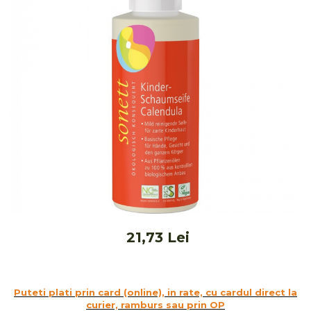
Ceai vrac
Ceaiuri diverse si accesorii
Bauturi
Apa
Sucuri
Vinuri, bere si alte bauturi
Siropuri naturale
Energizante
Carbogazoase
Siropuri Bio
Cacao si inlocuitori
Seminte bio pentru germinat
Seminte din plante oleaginoase
21,73 Lei
Superalimente bio
Fructe si legume Bio
Puteti plati prin card (online), in rate, cu cardul direct la
Alimente de baza
curier, ramburs sau prin OP