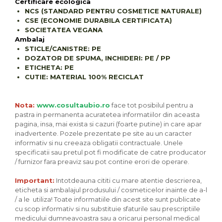
Certificare ecologica
NCS (STANDARD PENTRU COSMETICE NATURALE)
CSE (ECONOMIE DURABILA CERTIFICATA)
SOCIETATEA VEGANA
Ambalaj
STICLE/CANISTRE: PE
DOZATOR DE SPUMA, INCHIDERI: PE / PP
ETICHETA: PE
CUTIE: MATERIAL 100% RECICLAT
Nota:
www.cosultaubio.ro
face tot posibilul pentru a
pastra in permanenta acuratetea informatiilor din aceasta
pagina, insa, mai exista si cazuri (foarte putine) in care apar
inadvertente. Pozele prezentate pe site au un caracter
informativ si nu creeaza obligatii contractuale. Unele
specificatii sau pretul pot fi modificate de catre producator
/ furnizor fara preaviz sau pot contine erori de operare.
Important:
Intotdeauna cititi cu mare atentie descrierea,
eticheta si ambalajul produsului / cosmeticelor inainte de a-l
/ a le utiliza! Toate informatiile din acest site sunt publicate
cu scop informativ si nu substituie sfaturile sau prescriptiile
medicului dumneavoastra sau a oricarui personal medical