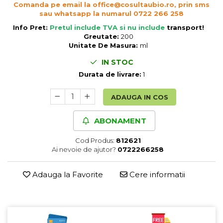
Comanda pe email la office@cosultaubio.ro, prin sms
Cereale, fulgi din cereale, mic
sau whatsapp la numarul 0722 266 258
dejun
Info Pret:
Pretul include TVA si nu include
transport
!
Lactate
Greutate:
200
Bauturi vegetale
Unitate De Masura:
ml
Orez, Faina si Premixuri
IN STOC
Ulei, otet
Durata de livrare:
1
Produse din carne
Sosuri, Ketchup bio
ADAUGA IN COS
Pudre si prafuri
ABONAMENT
Supe
Conserve, Pateuri, creme
Cod Produs:
812621
tartinabile
Ai nevoie de ajutor?
0722266258
Masline
Leguminoase si seminte
Adauga la Favorite
Cere informatii
Fermenti si gelifianti
Produse din soia
Sare si inlocuitori
Produse care inlocuiesc carnea