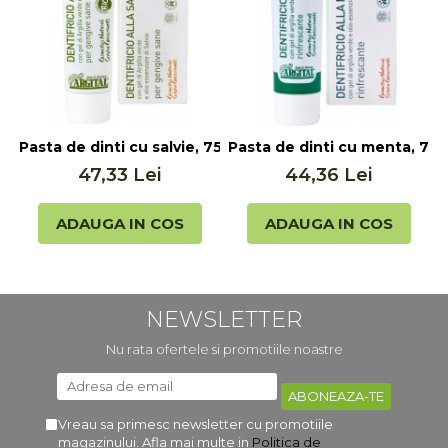
Pasta de dinti cu salvie, 75ml Argital
Pasta de dinti cu menta, 75m
P
47,33 Lei
44,36 Lei
ADAUGA IN COS
ADAUGA IN COS
NEWSLETTER
Nu rata ofertele si promotiile noastre
Vreau sa primesc newsletter cu promotiile
magazinului. Afla mai multe in
Politica de