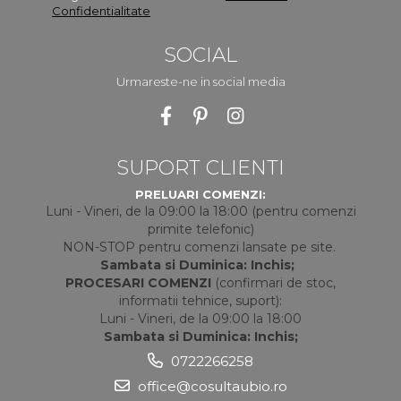
Confidentialitate
SOCIAL
Urmareste-ne in social media
SUPORT CLIENTI
PRELUARI COMENZI:
Luni - Vineri, de la 09:00 la 18:00 (pentru comenzi
primite telefonic)
NON-STOP pentru comenzi lansate pe site.
Sambata si Duminica: Inchis;
PROCESARI COMENZI
(confirmari de stoc,
informatii tehnice, suport):
Luni - Vineri, de la 09:00 la 18:00
Sambata si Duminica: Inchis;
0722266258
office@cosultaubio.ro