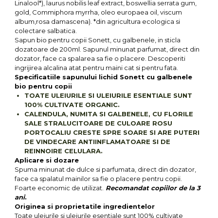
Seminte, fructe uscate, samburi
Linalool*), laurus nobilis leaf extract, boswellia serrata gum,
gold, Commiphora myrrha, oleo europaea oil, viscum
Mixuri, condimente si mirodenii
album,rosa damascena). *din agricultura ecologica si
Mixuri
colectare salbatica.
Sapun bio pentru copii Sonett, cu galbenele, in sticla
Condimente
dozatoare de 200ml. Sapunul minunat parfumat, direct din
Mirodenii
dozator, face ca spalarea sa fie o placere. Descoperiti
ingrijirea alcalina atat pentru maini cat si pentru fata.
Maioneza bio
Specificatiile sapunului lichid Sonett cu galbenele
Pesto Bio
bio pentru copii
Semipreparate
TOATE ULEIURILE SI ULEIURILE ESENTIALE SUNT
100% CULTIVATE ORGANIC.
Specialitati si produse asiatice
CALENDULA, NUMITA SI GALBENELE, CU FLORILE
SALE STRALUCITOARE DE CULOARE ROSU
PORTOCALIU CRESTE SPRE SOARE SI ARE PUTERI
DE VINDECARE ANTIINFLAMATOARE SI DE
REINNOIRE CELULARA.
Aplicare si dozare
Spuma minunat de dulce si parfumata, direct din dozator,
face ca spalatul mainilor sa fie o placere pentru copii.
Foarte economic de utilizat.
Recomandat copiilor de la 3
ani
.
Originea si proprietatile ingredientelor
Toate uleiurile si uleiurile esentiale sunt 100% cultivate