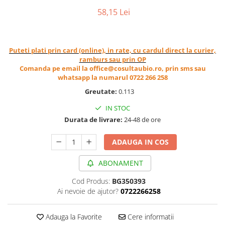
Cereale, fulgi din cereale, mic
58,15 Lei
dejun
Lactate
Bauturi vegetale
Puteti plati prin card (online), in rate, cu cardul direct la curier,
Orez, Faina si Premixuri
ramburs sau prin OP
Comanda pe email la office@cosultaubio.ro, prin sms sau
Ulei, otet
whatsapp la numarul 0722 266 258
Produse din carne
Greutate:
0.113
Sosuri, Ketchup bio
IN STOC
Pudre si prafuri
Durata de livrare:
24-48 de ore
Supe
Conserve, Pateuri, creme
ADAUGA IN COS
tartinabile
Masline
ABONAMENT
Leguminoase si seminte
Cod Produs:
BG350393
Fermenti si gelifianti
Ai nevoie de ajutor?
0722266258
Produse din soia
Sare si inlocuitori
Adauga la Favorite
Cere informatii
Produse care inlocuiesc carnea