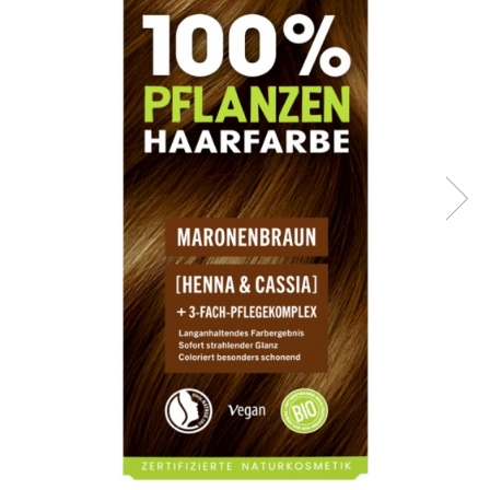
Ceai vrac
Ceaiuri diverse si accesorii
Bauturi
Apa
Sucuri
Vinuri, bere si alte bauturi
Siropuri naturale
Energizante
Carbogazoase
Siropuri Bio
Cacao si inlocuitori
Seminte bio pentru germinat
Seminte din plante oleaginoase
Superalimente bio
Fructe si legume Bio
Alimente de baza