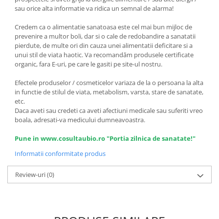
sau orice alta informatie va ridica un semnal de alarma!
Credem ca o alimentatie sanatoasa este cel mai bun mijloc de
prevenire a multor boli, dar si o cale de redobandire a sanatatii
pierdute, de multe ori din cauza unei alimentatii deficitare si a
unui stil de viata haotic. Va recomandăm produsele certificate
organic, fara E-uri, pe care le gasiti pe site-ul nostru.
Efectele produselor / cosmeticelor variaza de la o persoana la alta
in functie de stilul de viata, metabolism, varsta, stare de sanatate,
etc.
Daca aveti sau credeti ca aveti afectiuni medicale sau suferiti vreo
boala, adresati-va medicului dumneavoastra.
Pune in www.cosultaubio.ro "Portia zilnica de sanatate!"
Informatii conformitate produs
Review-uri
(0)