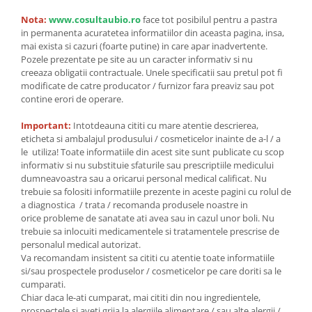
Nota:
www.cosultaubio.ro
face tot posibilul pentru a pastra
in permanenta acuratetea informatiilor din aceasta pagina, insa,
mai exista si cazuri (foarte putine) in care apar inadvertente.
Pozele prezentate pe site au un caracter informativ si nu
creeaza obligatii contractuale. Unele specificatii sau pretul pot fi
modificate de catre producator / furnizor fara preaviz sau pot
contine erori de operare.
Important:
Intotdeauna cititi cu mare atentie descrierea,
eticheta si ambalajul produsului / cosmeticelor inainte de a-l / a
le utiliza! Toate informatiile din acest site sunt publicate cu scop
informativ si nu substituie sfaturile sau prescriptiile medicului
dumneavoastra sau a oricarui personal medical calificat. Nu
trebuie sa folositi informatiile prezente in aceste pagini cu rolul de
a diagnostica / trata / recomanda produsele noastre in
orice probleme de sanatate ati avea sau in cazul unor boli. Nu
trebuie sa inlocuiti medicamentele si tratamentele prescrise de
personalul medical autorizat.
Va recomandam insistent sa cititi cu atentie toate informatiile
si/sau prospectele produselor / cosmeticelor pe care doriti sa le
cumparati.
Chiar daca le-ati cumparat, mai cititi din nou ingredientele,
prospectele si aveti grija la alergiile alimentare / sau alte alergii /