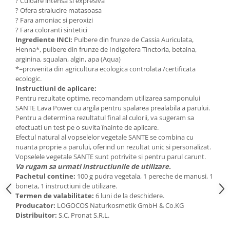
Seminte, fructe uscate, samburi
? Culoare intensa si expresiva
? Ofera stralucire matasoasa
Mixuri, condimente si mirodenii
? Fara amoniac si peroxizi
? Fara coloranti sintetici
Mixuri
Ingrediente INCI:
Pulbere din frunze de Cassia Auriculata,
Condimente
Henna*, pulbere din frunze de Indigofera Tinctoria, betaina,
Mirodenii
arginina, squalan, algin, apa (Aqua)
*=provenita din agricultura ecologica controlata /certificata
Maioneza bio
ecologic.
Pesto Bio
Instructiuni de aplicare:
Pentru rezultate optime, recomandam utilizarea samponului
Semipreparate
SANTE Lava Power cu argila pentru spalarea prealabila a parului.
Specialitati si produse asiatice
Pentru a determina rezultatul final al culorii, va sugeram sa
efectuati un test pe o suvita înainte de aplicare.
Efectul natural al vopselelor vegetale SANTE se combina cu
nuanta proprie a parului, oferind un rezultat unic si personalizat.
Vopselele vegetale SANTE sunt potrivite si pentru parul carunt.
Va rugam sa urmati instructiunile de utilizare.
Pachetul contine:
100 g pudra vegetala, 1 pereche de manusi, 1
boneta, 1 instructiuni de utilizare.
Termen de valabilitate:
6 luni de la deschidere.
Producator:
LOGOCOS Naturkosmetik GmbH & Co.KG
Distribuitor:
S.C. Pronat S.R.L.