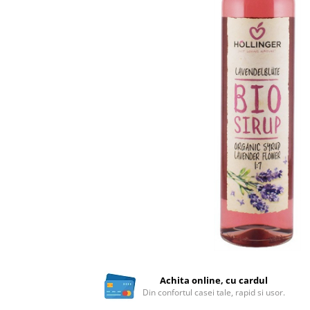
Ceai vrac
Ceaiuri diverse si accesorii
Bauturi
Apa
Sucuri
Vinuri, bere si alte bauturi
Siropuri naturale
Energizante
Carbogazoase
Siropuri Bio
Cacao si inlocuitori
Seminte bio pentru germinat
Seminte din plante oleaginoase
Superalimente bio
Fructe si legume Bio
Achita online, cu cardul
Din confortul casei tale, rapid si usor.
Alimente de baza