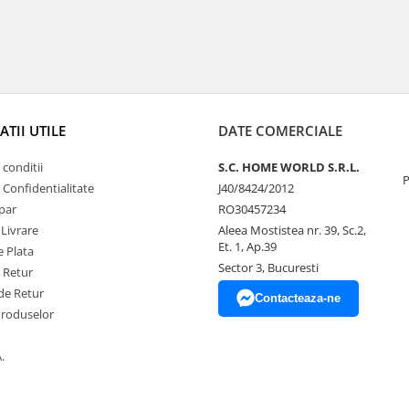
TII UTILE
DATE COMERCIALE
 conditii
S.C. HOME WORLD S.R.L.
P
e Confidentialitate
J40/8424/2012
par
RO30457234
 Livrare
Aleea Mostistea nr. 39, Sc.2,
Et. 1, Ap.39
 Plata
Sector 3, Bucuresti
e Retur
de Retur
Contacteaza-ne
Produselor
.