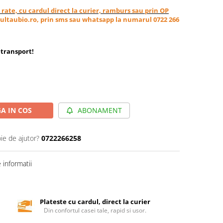
in rate, cu cardul direct la curier, ramburs sau prin OP
ultaubio.ro, prin sms sau whatsapp la numarul 0722 266
transport
!
A IN COS
ABONAMENT
ie de ajutor?
0722266258
informatii
Plateste cu cardul, direct la curier
Din confortul casei tale, rapid si usor.