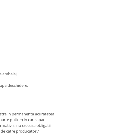
e ambalaj.
 dupa deschidere.
astra in permanenta acuratetea
foarte putine) in care apar
rmativ si nu creeaza obligatii
e de catre producator /