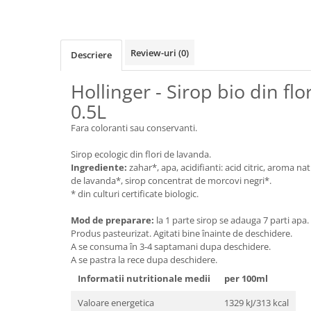
Cereale, fulgi din cereale, mic
dejun
Lactate
Review-uri
(0)
Descriere
Bauturi vegetale
Orez, Faina si Premixuri
Hollinger - Sirop bio din flo
Ulei, otet
0.5L
Produse din carne
Fara coloranti sau conservanti.
Sosuri, Ketchup bio
Pudre si prafuri
Sirop ecologic din flori de lavanda.
Ingrediente:
zahar*, apa, acidifianti: acid citric, aroma na
Supe
de lavanda*, sirop concentrat de morcovi negri*.
Conserve, Pateuri, creme
* din culturi certificate biologic.
tartinabile
Masline
Mod de preparare:
la 1 parte sirop se adauga 7 parti apa.
Produs pasteurizat. Agitati bine înainte de deschidere.
Leguminoase si seminte
A se consuma în 3-4 saptamani dupa deschidere.
Fermenti si gelifianti
A se pastra la rece dupa deschidere.
Produse din soia
Informatii nutritionale medii
per 100ml
Sare si inlocuitori
Valoare energetica
1329 kJ/313 kcal
Produse care inlocuiesc carnea