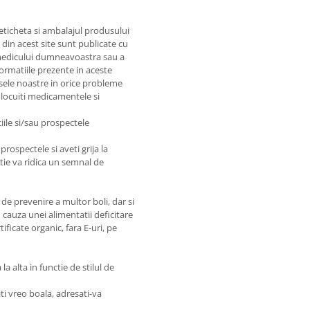
 eticheta si ambalajul produsului
e din acest site sunt publicate cu
e medicului dumneavoastra sau a
nformatiile prezente in aceste
sele noastre in orice probleme
nlocuiti medicamentele si
iile si/sau prospectele
prospectele si aveti grija la
matie va ridica un semnal de
de prevenire a multor boli, dar si
 cauza unei alimentatii deficitare
ficate organic, fara E-uri, pe
a alta in functie de stilul de
ti vreo boala, adresati-va