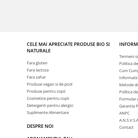
CELE MAI APRECIATE PRODUSE BIO SI
INFORMA
NATURALE
Termeni si
Fara gluten
Politica d
Fara lactoza
Cum Cum
Fara zahar
Informatii
Produse vegan si de post
Metode de
Produse pentru copii
Politica d
Cosmetice pentru copii
Formular 
Detergenti pentru alergici
Garantia 
Suplimente Alimentare
ANPC
A.N.S.V.S.A
DESPRE NOI
Contact