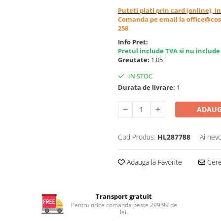
Puteti plati prin card (online), 
Comanda pe email la office@cos
258
Info Pret:
Pretul include TVA si nu include
Greutate:
1.05
IN STOC
Durata de livrare:
1
ADAUG
Cod Produs:
HL287788
Ai nevo
Adauga la Favorite
Cere 
Transport gratuit
Pentru orice comanda peste 299,99 de
lei.