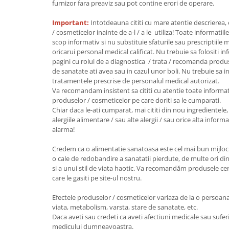
Seminte, fructe uscate, samburi
furnizor fara preaviz sau pot contine erori de operare.
Mixuri, condimente si mirodenii
Important:
Intotdeauna cititi cu mare atentie descrierea,
Mixuri
/ cosmeticelor inainte de a-l / a le utiliza! Toate informatiil
scop informativ si nu substituie sfaturile sau prescriptiil
Condimente
oricarui personal medical calificat. Nu trebuie sa folositi i
Mirodenii
pagini cu rolul de a diagnostica / trata / recomanda produ
de sanatate ati avea sau in cazul unor boli. Nu trebuie sa i
Maioneza bio
tratamentele prescrise de personalul medical autorizat.
Pesto Bio
Va recomandam insistent sa cititi cu atentie toate informat
Semipreparate
produselor / cosmeticelor pe care doriti sa le cumparati.
Chiar daca le-ati cumparat, mai cititi din nou ingredientele, 
Specialitati si produse asiatice
alergiile alimentare / sau alte alergii / sau orice alta infor
alarma!
Credem ca o alimentatie sanatoasa este cel mai bun mijloc 
o cale de redobandire a sanatatii pierdute, de multe ori din
si a unui stil de viata haotic. Va recomandăm produsele certi
care le gasiti pe site-ul nostru.
Efectele produselor / cosmeticelor variaza de la o persoana l
viata, metabolism, varsta, stare de sanatate, etc.
Daca aveti sau credeti ca aveti afectiuni medicale sau suferi
medicului dumneavoastra.