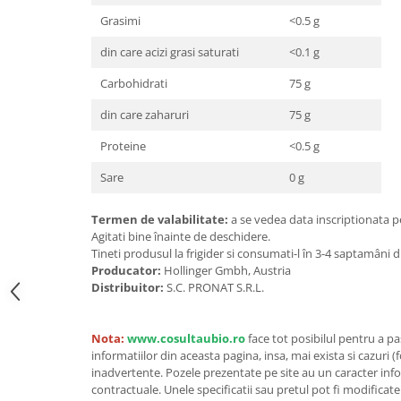
Unt, alternativa unt
Grasimi
<0.5 g
Paine bio
din care acizi grasi saturati
<0.1 g
Paste
Carbohidrati
75 g
Terci bio
Dulciuri
din care zaharuri
75 g
Ciocolata
Proteine
<0.5 g
Dulceturi, gemuri, compoturi
Sare
0 g
Creme
Bomboane, Caramele si Jeleuri
Termen de valabilitate:
a se vedea data inscriptionata p
Biscuiti si napolitane
Agitati bine înainte de deschidere.
Tineti produsul la frigider si consumati-l în 3-4 saptamâni
Inghetata
Producator:
Hollinger Gmbh, Austria
Zahar si indulcitori
Distribuitor:
S.C. PRONAT S.R.L.
Batoane
Dulciuri bio
Nota:
www.cosultaubio.ro
face tot posibilul pentru a p
Guma de mestecat bio
informatiilor din aceasta pagina, insa, mai exista si cazuri (
inadvertente. Pozele prezentate pe site au un caracter info
Snacksuri
contractuale. Unele specificatii sau pretul pot fi modificat