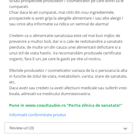
si/sau prospectele produselor / cosmeticelor pe care doriti sa le
cumparati.
Chiar daca le-ati cumparat, mai cititi din nou ingredientele,
prospectele si aveti grija la alergiile alimentare / sau alte alergii /
sau orice alta informatie va ridica un semnal de alarma!
Credem ca o alimentatie sanatoasa este cel mai bun mijloc de
prevenire a multor boli, dar si o cale de redobandire a sanatatii
pierdute, de multe ori din cauza unei alimentatii deficitare si a
unui stil de viata haotic. Va recomandăm produsele certificate
organic, fara E-uri, pe care le gasiti pe site-ul nostru.
Efectele produselor / cosmeticelor variaza de la o persoana la alta
in functie de stilul de viata, metabolism, varsta, stare de sanatate,
etc.
Daca aveti sau credeti ca aveti afectiuni medicale sau suferiti vreo
boala, adresati-va medicului dumneavoastra.
Pune in www.cosultaubio.ro "Portia zilnica de sanatate!"
Informatii conformitate produs
Review-uri
(0)