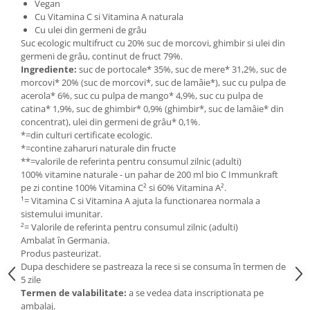
Seminte, fructe uscate, samburi
Vegan
Cu Vitamina C si Vitamina A naturala
Mixuri, condimente si mirodenii
Cu ulei din germeni de grâu
Suc ecologic multifruct cu 20% suc de morcovi, ghimbir si ulei din
Mixuri
germeni de grâu, continut de fruct 79%.
Condimente
Ingrediente:
suc de portocale* 35%, suc de mere* 31,2%, suc de
Mirodenii
morcovi* 20% (suc de morcovi*, suc de lamâie*), suc cu pulpa de
acerola* 6%, suc cu pulpa de mango* 4,9%, suc cu pulpa de
Maioneza bio
catina* 1,9%, suc de ghimbir* 0,9% (ghimbir*, suc de lamâie* din
Pesto Bio
concentrat), ulei din germeni de grâu* 0,1%.
Semipreparate
*=din culturi certificate ecologic.
*=contine zaharuri naturale din fructe
Specialitati si produse asiatice
**=valorile de referinta pentru consumul zilnic (adulti)
100% vitamine naturale - un pahar de 200 ml bio C Immunkraft
pe zi contine 100% Vitamina C² si 60% Vitamina A².
¹= Vitamina C si Vitamina A ajuta la functionarea normala a
sistemului imunitar.
²= Valorile de referinta pentru consumul zilnic (adulti)
Ambalat în Germania.
Produs pasteurizat.
Dupa deschidere se pastreaza la rece si se consuma în termen de
5 zile
Termen de valabilitate:
a se vedea data inscriptionata pe
ambalaj.