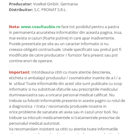
Producator:
Voelkel GmbH. Germania
Distribuitor:
S.C. PRONAT S.R.L.
Nota:
www.cosultaubio.ro
face tot posibilul pentru a pastra
in permanenta acuratetea informatiilor din aceasta pagina, insa,
mai exista si cazuri (foarte putine) in care apar inadvertente.
Pozele prezentate pe site au un caracter informativ si nu
creeaza obligatii contractuale. Unele specificatii sau pretul pot fi
modificate de catre producator / furnizor fara preaviz sau pot
contine erori de operare.
Important:
Intotdeauna cititi cu mare atentie descrierea,
eticheta si ambalajul produsului / cosmeticelor inainte de a-l / a
le utiliza! Toate informatiile din acest site sunt publicate cu scop
informativ si nu substituie sfaturile sau prescriptiile medicului
dumneavoastra sau a oricarui personal medical calificat. Nu
trebuie sa folositi informatiile prezente in aceste pagini cu rolul de
a diagnostica / trata / recomanda produsele noastre in
orice probleme de sanatate ati avea sau in cazul unor boli. Nu
trebuie sa inlocuiti medicamentele si tratamentele prescrise de
personalul medical autorizat.
Va recomandam insistent sa cititi cu atentie toate informatiile