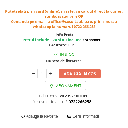
Cereale, fulgi din cereale, mic
dejun
Puteti plati prin card (online), in rate, cu cardul direct la curier,
ramburs sau prin OP
Lactate
Comanda pe email la office@cosultaubio.ro, prin sms sau
Bauturi vegetale
whatsapp la numarul 0722 266 258
Orez, Faina si Premixuri
Info Pret:
Ulei, otet
Pretul include TVA si nu include
transport
!
Greutate:
0.75
Produse din carne
IN STOC
Sosuri, Ketchup bio
Durata de livrare:
1
Pudre si prafuri
Supe
ADAUGA IN COS
Conserve, Pateuri, creme
tartinabile
ABONAMENT
Masline
Cod Produs:
VK2357100141
Leguminoase si seminte
Ai nevoie de ajutor?
0722266258
Fermenti si gelifianti
Produse din soia
Adauga la Favorite
Cere informatii
Sare si inlocuitori
Produse care inlocuiesc carnea