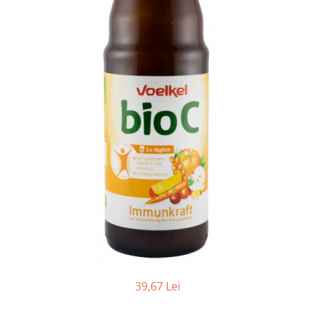
Ceai vrac
Ceaiuri diverse si accesorii
Bauturi
Apa
Sucuri
Vinuri, bere si alte bauturi
Siropuri naturale
Energizante
Carbogazoase
Siropuri Bio
Cacao si inlocuitori
Seminte bio pentru germinat
Seminte din plante oleaginoase
Superalimente bio
Fructe si legume Bio
39,67 Lei
Alimente de baza