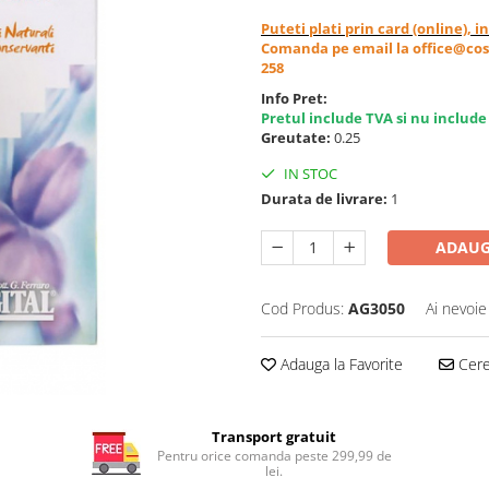
Puteti plati prin card (online), 
Comanda pe email la office@cos
258
Info Pret:
Pretul include TVA si nu include
Greutate:
0.25
IN STOC
Durata de livrare:
1
ADAUG
Cod Produs:
AG3050
Ai nevoie
Adauga la Favorite
Cere 
Transport gratuit
Pentru orice comanda peste 299,99 de
lei.