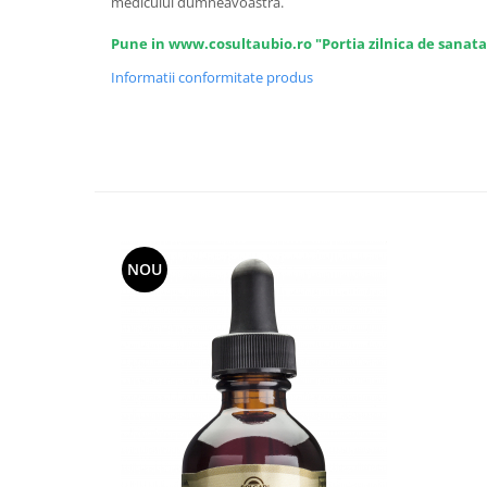
Seminte, fructe uscate, samburi
medicului dumneavoastra.
Mixuri, condimente si mirodenii
Pune in www.cosultaubio.ro "Portia zilnica de sanata
Mixuri
Informatii conformitate produs
Condimente
Mirodenii
Maioneza bio
Pesto Bio
Semipreparate
Specialitati si produse asiatice
NOU