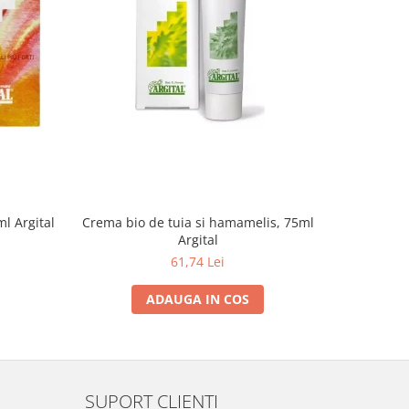
l Argital
Crema bio de tuia si hamamelis, 75ml
Crema de 5
Argital
61,74 Lei
ADAUGA IN COS
SUPORT CLIENTI