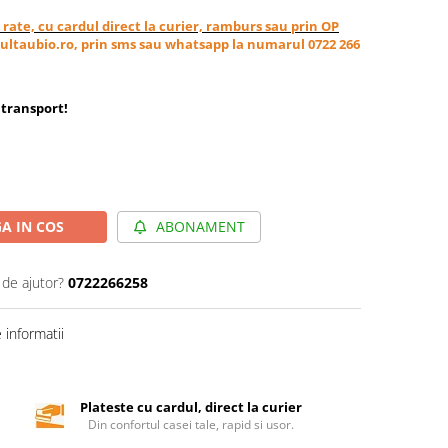
in rate, cu cardul direct la curier, ramburs sau prin OP
ultaubio.ro, prin sms sau whatsapp la numarul 0722 266
transport
!
A IN COS
ABONAMENT
 de ajutor?
0722266258
informatii
Plateste cu cardul, direct la curier
Din confortul casei tale, rapid si usor.