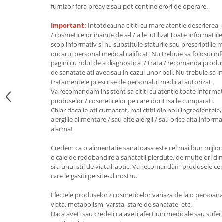
furnizor fara preaviz sau pot contine erori de operare.
Unt, alternativa unt
Paine bio
Important:
Intotdeauna cititi cu mare atentie descrierea,
/ cosmeticelor inainte de a-l / a le utiliza! Toate informatiil
Paste
scop informativ si nu substituie sfaturile sau prescriptiil
Terci bio
oricarui personal medical calificat. Nu trebuie sa folositi i
Dulciuri
pagini cu rolul de a diagnostica / trata / recomanda produ
de sanatate ati avea sau in cazul unor boli. Nu trebuie sa i
Ciocolata
tratamentele prescrise de personalul medical autorizat.
Dulceturi, gemuri, compoturi
Va recomandam insistent sa cititi cu atentie toate informat
produselor / cosmeticelor pe care doriti sa le cumparati.
Creme
Chiar daca le-ati cumparat, mai cititi din nou ingredientele, 
Bomboane, Caramele si Jeleuri
alergiile alimentare / sau alte alergii / sau orice alta infor
alarma!
Biscuiti si napolitane
Inghetata
Credem ca o alimentatie sanatoasa este cel mai bun mijloc 
Zahar si indulcitori
o cale de redobandire a sanatatii pierdute, de multe ori din
si a unui stil de viata haotic. Va recomandăm produsele certi
Batoane
care le gasiti pe site-ul nostru.
Dulciuri bio
Guma de mestecat bio
Efectele produselor / cosmeticelor variaza de la o persoana l
viata, metabolism, varsta, stare de sanatate, etc.
Snacksuri
Daca aveti sau credeti ca aveti afectiuni medicale sau suferi