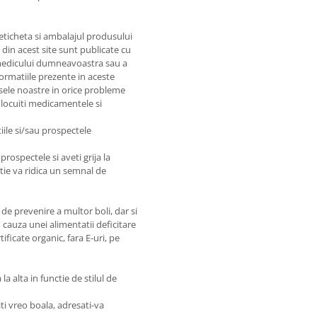
 eticheta si ambalajul produsului
e din acest site sunt publicate cu
e medicului dumneavoastra sau a
nformatiile prezente in aceste
sele noastre in orice probleme
nlocuiti medicamentele si
iile si/sau prospectele
prospectele si aveti grija la
matie va ridica un semnal de
de prevenire a multor boli, dar si
 cauza unei alimentatii deficitare
ficate organic, fara E-uri, pe
a alta in functie de stilul de
ti vreo boala, adresati-va