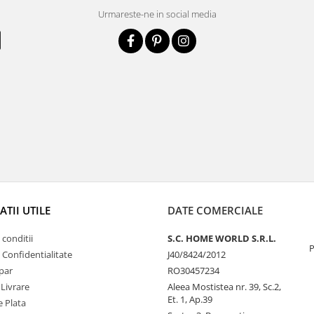
Urmareste-ne in social media
TII UTILE
DATE COMERCIALE
 conditii
S.C. HOME WORLD S.R.L.
P
e Confidentialitate
J40/8424/2012
par
RO30457234
 Livrare
Aleea Mostistea nr. 39, Sc.2,
Et. 1, Ap.39
 Plata