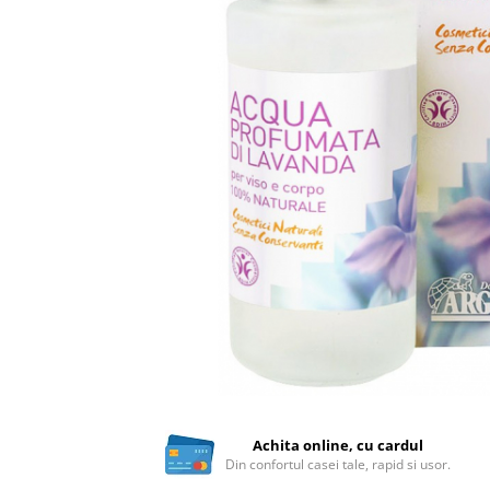
Ceai vrac
Ceaiuri diverse si accesorii
Bauturi
Apa
Sucuri
Vinuri, bere si alte bauturi
Siropuri naturale
Energizante
Carbogazoase
Siropuri Bio
Cacao si inlocuitori
Seminte bio pentru germinat
Seminte din plante oleaginoase
Superalimente bio
Fructe si legume Bio
Achita online, cu cardul
Din confortul casei tale, rapid si usor.
Alimente de baza