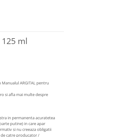
, 125 ml
 in Manualul ARGITAL pentru
ro si afla mai multe despre
astra in permanenta acuratetea
foarte putine) in care apar
rmativ si nu creeaza obligatii
e de catre producator /