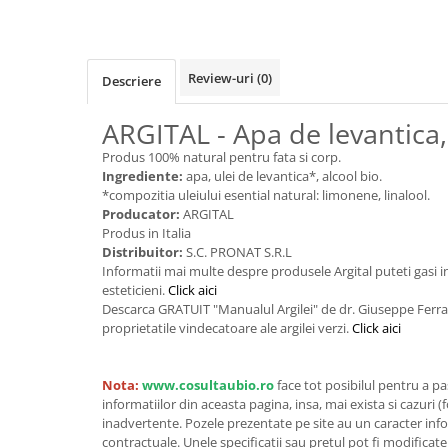
Cereale, fulgi din cereale, mic
dejun
Lactate
Review-uri
(0)
Descriere
Bauturi vegetale
Orez, Faina si Premixuri
ARGITAL - Apa de levantica
Ulei, otet
Produs 100% natural pentru fata si corp.
Produse din carne
Ingrediente:
apa, ulei de levantica*, alcool bio.
Sosuri, Ketchup bio
*compozitia uleiului esential natural: limonene, linalool.
Producator:
ARGITAL
Pudre si prafuri
Produs in Italia
Supe
Distribuitor:
S.C. PRONAT S.R.L
Conserve, Pateuri, creme
Informatii mai multe despre produsele Argital puteti gasi
tartinabile
esteticieni.
Click aici
Descarca GRATUIT "Manualul Argilei" de dr. Giuseppe Ferra
Masline
proprietatile vindecatoare ale argilei verzi.
Click aici
Leguminoase si seminte
Fermenti si gelifianti
Nota:
www.cosultaubio.ro
face tot posibilul pentru a p
Produse din soia
informatiilor din aceasta pagina, insa, mai exista si cazuri (
Sare si inlocuitori
inadvertente. Pozele prezentate pe site au un caracter info
contractuale. Unele specificatii sau pretul pot fi modificat
Produse care inlocuiesc carnea