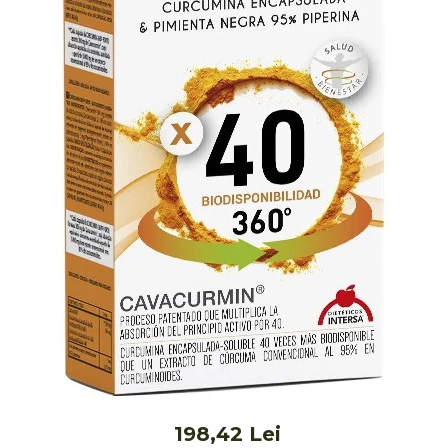
Ceai vrac
Ceaiuri diverse si accesorii
Bauturi
Apa
Sucuri
Vinuri, bere si alte bauturi
Siropuri naturale
Energizante
Carbogazoase
Siropuri Bio
Cacao si inlocuitori
Seminte bio pentru germinat
Seminte din plante oleaginoase
Superalimente bio
Fructe si legume Bio
198,42 Lei
Alimente de baza