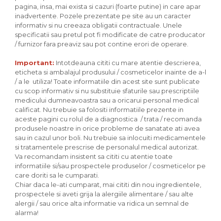
pagina, insa, mai exista si cazuri (foarte putine) in care apar
inadvertente. Pozele prezentate pe site au un caracter
informativ si nu creeaza obligatii contractuale. Unele
specificatii sau pretul pot fi modificate de catre producator
/ furnizor fara preaviz sau pot contine erori de operare.
Important:
Intotdeauna cititi cu mare atentie descrierea,
eticheta si ambalajul produsului / cosmeticelor inainte de a-l
/ a le utiliza! Toate informatiile din acest site sunt publicate
cu scop informativ si nu substituie sfaturile sau prescriptiile
medicului dumneavoastra sau a oricarui personal medical
calificat. Nu trebuie sa folositi informatiile prezente in
aceste pagini cu rolul de a diagnostica / trata / recomanda
produsele noastre in orice probleme de sanatate ati avea
sau in cazul unor boli. Nu trebuie sa inlocuiti medicamentele
si tratamentele prescrise de personalul medical autorizat.
Va recomandam insistent sa cititi cu atentie toate
informatiile si/sau prospectele produselor / cosmeticelor pe
care doriti sa le cumparati.
Chiar daca le-ati cumparat, mai cititi din nou ingredientele,
prospectele si aveti grija la alergiile alimentare / sau alte
alergii / sau orice alta informatie va ridica un semnal de
alarma!