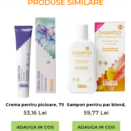
PRODUSE SIMILARE
Crema pentru picioare, 75ml Argital
Sampon pentru par blond, 25
C
53,16 Lei
59,77 Lei
ADAUGA IN COS
ADAUGA IN COS