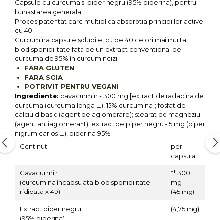
Capsule cu curcuma si piper negru (95% piperina), pentru
bunastarea generala
Proces patentat care multiplica absorbtia principiilor active
cu 40.
Curcumina capsule solubile, cu de 40 de ori mai multa
biodisponibilitate fata de un extract conventional de
curcuma de 95% în curcuminoizi.
FARA GLUTEN
FARA SOIA
POTRIVIT PENTRU VEGANI
Ingrediente:
cavacurmin - 300 mg [extract de radacina de
curcuma (curcuma longa L.), 15% curcumina]; fosfat de
calciu dibasic (agent de aglomerare); stearat de magneziu
(agent antiaglomerant); extract de piper negru - 5 mg (piper
nigrum carlos L.), piperina 95%.
Continut
per
capsula
Cavacurmin
** 300
(curcumina încapsulata biodisponibilitate
mg
ridicata x 40)
(45 mg)
Extract piper negru
(4,75 mg)
(95% piperina)