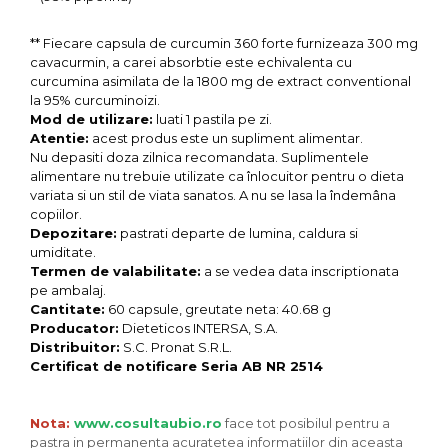
** Fiecare capsula de curcumin 360 forte furnizeaza 300 mg
cavacurmin, a carei absorbtie este echivalenta cu
curcumina asimilata de la 1800 mg de extract conventional
la 95% curcuminoizi.
Mod de utilizare:
luati 1 pastila pe zi.
Atentie:
acest produs este un supliment alimentar.
Nu depasiti doza zilnica recomandata. Suplimentele
alimentare nu trebuie utilizate ca înlocuitor pentru o dieta
variata si un stil de viata sanatos. A nu se lasa la îndemâna
copiilor.
Depozitare:
pastrati departe de lumina, caldura si
umiditate.
Termen de valabilitate:
a se vedea data inscriptionata
pe ambalaj.
Cantitate:
60 capsule, greutate neta: 40.68 g
Producator:
Dieteticos INTERSA, S.A.
Distribuitor:
S.C. Pronat S.R.L.
Certificat de notificare Seria AB NR 2514
Nota:
www.cosultaubio.ro
face tot posibilul pentru a
pastra in permanenta acuratetea informatiilor din aceasta