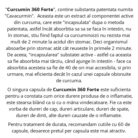
Cereale, fulgi din cereale, mic
"
Curcumin 360 Forte
", contine substanta patentata numita
dejun
"Cavacurmin". Aceasta este un extract al componentei active
Lactate
din curcuma, care este "incapsulata" dupa o metoda
Bauturi vegetale
patentata, astfel încât absorbtia sa sa se faca în intestin, nu
Orez, Faina si Premixuri
în stomac, stiu fiind faptul ca curcuminoizii nu rezista mai
mult de 2 minute la acidul din stomac. Deci organismul
Ulei, otet
absoarbe prin stomac atât cât reuseste în primele 2 minute.
Produse din carne
De aceea, "incapsularea" substatei active - astfel ca aceasta
Sosuri, Ketchup bio
sa fie absorbita mai târziu, când ajunge în intestin - face ca
Pudre si prafuri
absorbtia acesteia sa fie de 40 de ori mai accesibila, si prin
urmare, mai eficienta decât în cazul unei capsule obisnuite
Supe
de curcuma.
Conserve, Pateuri, creme
tartinabile
O singura capsula de
Curcumin 360 Forte
este suficienta
pentru a constata cum orice durere produsa de o inflamatie,
Masline
este stearsa blând ca si cu o mâna vindecatoare. Fie ca este
Leguminoase si seminte
vorba de dureri de cap, dureri articulare, dureri de spate,
Fermenti si gelifianti
dureri de dinti, alte dureri cauzate de o inflamatie.
Produse din soia
Pentru tratament de durata, recomandam cutiile cu 60 de
Sare si inlocuitori
capsule, deoarece pretul per capsula este mai atractiv.
Produse care inlocuiesc carnea