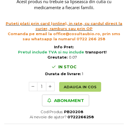
Acest produs nu trebuie sa lipseasca din cutia cu
Unt, alternativa unt
medicamente a fiecarei familii.
Paine bio
Paste
Puteti plati prin card (online), in rate, cu cardul direct la
Terci bio
curier, ramburs sau prin OP
Comanda pe email la office@cosultaubio.ro, prin sms
Dulciuri
sau whatsapp la numarul 0722 266 258
Ciocolata
Info Pret:
Pretul include TVA si nu include
transport
!
Dulceturi, gemuri, compoturi
Greutate:
0.07
Creme
IN STOC
Bomboane, Caramele si Jeleuri
Durata de livrare:
1
Biscuiti si napolitane
Inghetata
ADAUGA IN COS
Zahar si indulcitori
Batoane
ABONAMENT
Dulciuri bio
Guma de mestecat bio
Cod Produs:
PB20208
Ai nevoie de ajutor?
0722266258
Snacksuri