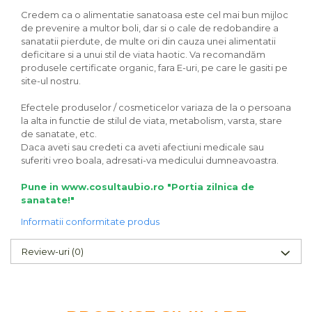
Credem ca o alimentatie sanatoasa este cel mai bun mijloc
de prevenire a multor boli, dar si o cale de redobandire a
sanatatii pierdute, de multe ori din cauza unei alimentatii
deficitare si a unui stil de viata haotic. Va recomandăm
produsele certificate organic, fara E-uri, pe care le gasiti pe
site-ul nostru.
Efectele produselor / cosmeticelor variaza de la o persoana
la alta in functie de stilul de viata, metabolism, varsta, stare
de sanatate, etc.
Daca aveti sau credeti ca aveti afectiuni medicale sau
suferiti vreo boala, adresati-va medicului dumneavoastra.
Pune in www.cosultaubio.ro "Portia zilnica de
sanatate!"
Informatii conformitate produs
Review-uri
(0)