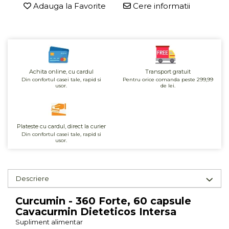
Seminte, fructe uscate, samburi
Adauga la Favorite
Cere informatii
Mixuri, condimente si mirodenii
Mixuri
Condimente
Mirodenii
Maioneza bio
Achita online, cu cardul
Transport gratuit
Din confortul casei tale, rapid si
Pentru orice comanda peste 299,99
Pesto Bio
usor.
de lei.
Semipreparate
Specialitati si produse asiatice
Plateste cu cardul, direct la curier
Din confortul casei tale, rapid si
usor.
Descriere
Curcumin - 360 Forte, 60 capsule
Cavacurmin Dieteticos Intersa
Supliment alimentar