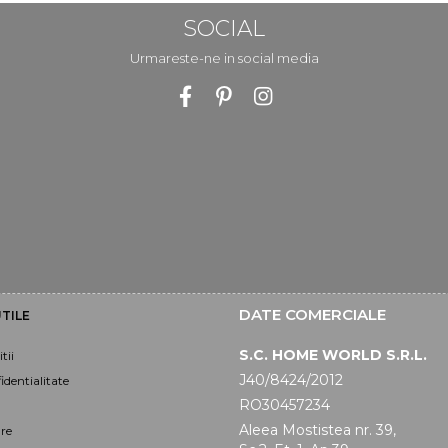
SOCIAL
Urmareste-ne in social media
DATE COMERCIALE
TILE
S.C. HOME WORLD S.R.L.
tii
J40/8424/2012
identialitate
RO30457234
Aleea Mostistea nr. 39,
are