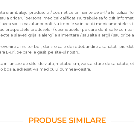
 si ambalajul produsului / cosmeticelor inainte de a-l / a le utiliza! To
u a oricarui personal medical calificat. Nu trebuie sa folositi informati
ea sau in cazul unor boli. Nu trebuie sa inlocuiti medicamentele si 
/sau prospectele produselor / cosmeticelor pe care doriti sa le cumpara
tele si aveti grija la alergiile alimentare / sau alte alergii / sau orice
nire a multor boli, dar si o cale de redobandire a sanatatii pierdute, d
 E-uri, pe care le gasiti pe site-ul nostru.
 in functie de stilul de viata, metabolism, varsta, stare de sanatate, et
vreo boala, adresati-va medicului dumneavoastra.
PRODUSE SIMILARE