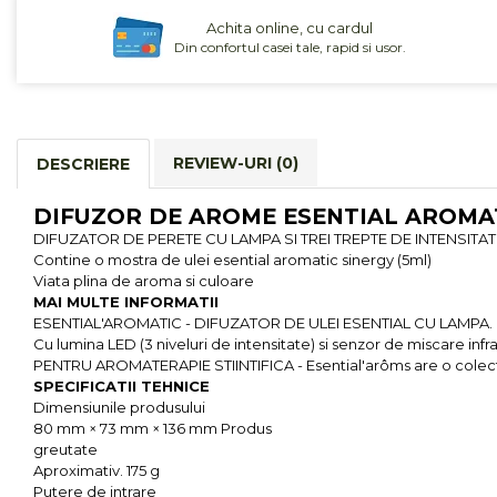
Cereale, fulgi din cereale, mic
Achita online, cu cardul
dejun
Din confortul casei tale, rapid si usor.
Lactate
Bauturi vegetale
Orez, Faina si Premixuri
Ulei, otet
REVIEW-URI
(0)
DESCRIERE
Produse din carne
Sosuri, Ketchup bio
DIFUZOR DE AROME ESENTIAL AROMATIC
DIFUZATOR DE PERETE CU LAMPA SI TREI TREPTE DE INTENSITATE
Pudre si prafuri
Contine o mostra de ulei esential aromatic sinergy (5ml)
Supe
Viata plina de aroma si culoare
Conserve, Pateuri, creme
MAI MULTE INFORMATII
tartinabile
ESENTIAL'AROMATIC - DIFUZATOR DE ULEI ESENTIAL CU LAMPA. Evapo
Cu lumina LED (3 niveluri de intensitate) si senzor de miscare infr
Masline
PENTRU AROMATERAPIE STIINTIFICA - Esential'arôms are o colectie
Leguminoase si seminte
SPECIFICATII TEHNICE
Fermenti si gelifianti
Dimensiunile produsului
80 mm × 73 mm × 136 mm Produs
Produse din soia
greutate
Sare si inlocuitori
Aproximativ. 175 g
Putere de intrare
Produse care inlocuiesc carnea