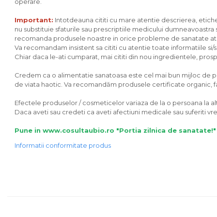
Seminte, fructe uscate, samburi
operare.
Mixuri, condimente si mirodenii
Important:
Intotdeauna cititi cu mare atentie descrierea, eticheta
nu substituie sfaturile sau prescriptiile medicului dumneavoastra sa
Mixuri
recomanda produsele noastre in orice probleme de sanatate ati av
Condimente
Va recomandam insistent sa cititi cu atentie toate informatiile si
Mirodenii
Chiar daca le-ati cumparat, mai cititi din nou ingredientele, prospec
Maioneza bio
Credem ca o alimentatie sanatoasa este cel mai bun mijloc de preve
Pesto Bio
de viata haotic. Va recomandăm produsele certificate organic, fara
Semipreparate
Efectele produselor / cosmeticelor variaza de la o persoana la alta
Specialitati si produse asiatice
Daca aveti sau credeti ca aveti afectiuni medicale sau suferiti 
Pune in www.cosultaubio.ro "Portia zilnica de sanatate!"
Informatii conformitate produs