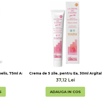
lis, 75ml Argital
Crema de 5 zile, pentru Ea, 30ml Argital
37,12 Lei
S
ADAUGA IN COS