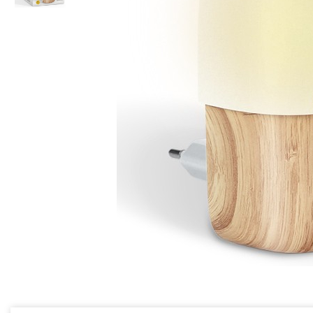
Ceai vrac
Ceaiuri diverse si accesorii
Bauturi
Apa
Sucuri
Vinuri, bere si alte bauturi
Siropuri naturale
Energizante
Carbogazoase
Siropuri Bio
Cacao si inlocuitori
Seminte bio pentru germinat
Seminte din plante oleaginoase
Superalimente bio
Fructe si legume Bio
Alimente de baza