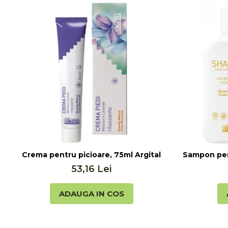
Crema pentru picioare, 75ml Argital
Sampon pent
53,16 Lei
ADAUGA IN COS