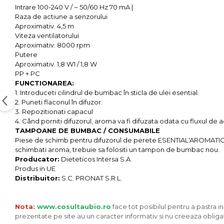
Intrare 100-240 V / ~ 50/60 Hz 70 mA |
Unt, alternativa unt
Raza de actiune a senzorului
Paine bio
Aproximativ. 4,5 m
Viteza ventilatorului
Paste
Aproximativ. 8000 rpm
Terci bio
Putere
Dulciuri
Aproximativ. 1,8 W1 / 1,8 W
PP + PC
Ciocolata
FUNCTIONAREA:
Dulceturi, gemuri, compoturi
1. Introduceti cilindrul de bumbac în sticla de ulei esential.
2. Puneti flaconul în difuzor.
Creme
3. Repozitionati capacul
Bomboane, Caramele si Jeleuri
4. Când porniti difuzorul, aroma va fi difuzata odata cu fluxul de 
Biscuiti si napolitane
TAMPOANE DE BUMBAC / CONSUMABILE
Piese de schimb pentru difuzorul de perete ESENTIAL'AROMATIC. Fie
Inghetata
schimbati aroma, trebuie sa folositi un tampon de bumbac nou.
Zahar si indulcitori
Producator:
Dieteticos Intersa S.A.
Produs in UE
Batoane
Distribuitor:
S.C. PRONAT S.R.L.
Dulciuri bio
Guma de mestecat bio
Nota:
www.cosultaubio.ro
face tot posibilul pentru a pastra i
Snacksuri
prezentate pe site au un caracter informativ si nu creeaza obligat