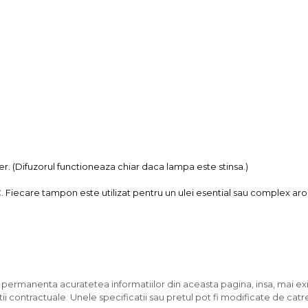
aer. (Difuzorul functioneaza chiar daca lampa este stinsa.)
care tampon este utilizat pentru un ulei esential sau complex aromatic
n permanenta acuratetea informatiilor din aceasta pagina, insa, mai exi
ii contractuale. Unele specificatii sau pretul pot fi modificate de catr