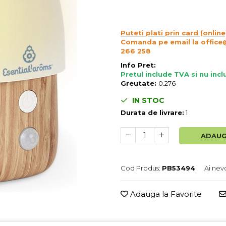
Puteti plati prin card (online
Comanda pe email la office
266 258
Info Pret:
Pretul include TVA si nu inc
Greutate:
0.276
IN STOC
Durata de livrare:
1
ADAUG
Cod Produs:
PB53494
Ai nev
Adauga la Favorite