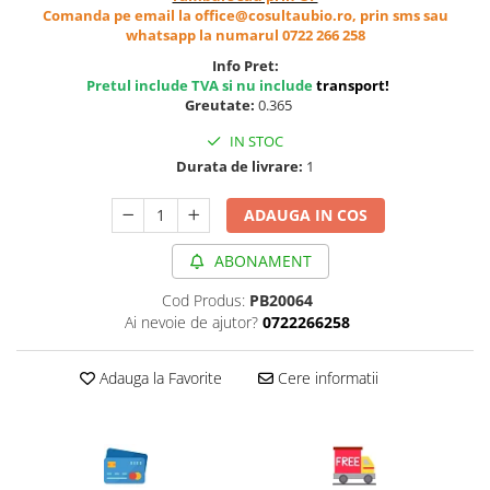
Cereale, fulgi din cereale, mic
Comanda pe email la office@cosultaubio.ro, prin sms sau
whatsapp la numarul 0722 266 258
dejun
Lactate
Info Pret:
Pretul include TVA si nu include
transport
!
Bauturi vegetale
Greutate:
0.365
Orez, Faina si Premixuri
IN STOC
Ulei, otet
Durata de livrare:
1
Produse din carne
Sosuri, Ketchup bio
ADAUGA IN COS
Pudre si prafuri
ABONAMENT
Supe
Conserve, Pateuri, creme
Cod Produs:
PB20064
tartinabile
Ai nevoie de ajutor?
0722266258
Masline
Leguminoase si seminte
Adauga la Favorite
Cere informatii
Fermenti si gelifianti
Produse din soia
Sare si inlocuitori
Produse care inlocuiesc carnea