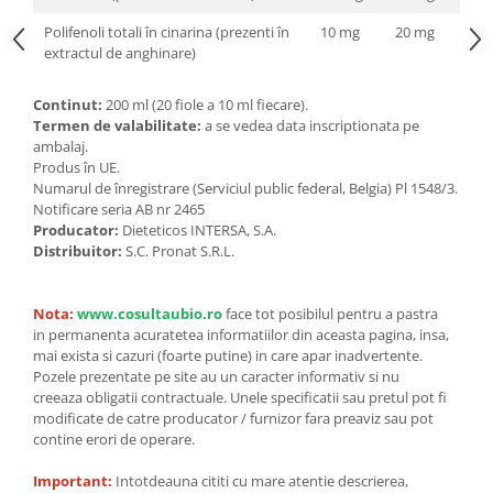
Polifenoli totali în cinarina (prezenti în
10 mg
20 mg
extractul de anghinare)
Continut:
200 ml (20 fiole a 10 ml fiecare).
Termen de valabilitate:
a se vedea data inscriptionata pe
ambalaj.
Produs în UE.
Numarul de înregistrare (Serviciul public federal, Belgia) Pl 1548/3.
Notificare seria AB nr 2465
Producator:
Dieteticos INTERSA, S.A.
Distribuitor:
S.C. Pronat S.R.L.
Nota:
www.cosultaubio.ro
face tot posibilul pentru a pastra
in permanenta acuratetea informatiilor din aceasta pagina, insa,
mai exista si cazuri (foarte putine) in care apar inadvertente.
Pozele prezentate pe site au un caracter informativ si nu
creeaza obligatii contractuale. Unele specificatii sau pretul pot fi
modificate de catre producator / furnizor fara preaviz sau pot
contine erori de operare.
Important:
Intotdeauna cititi cu mare atentie descrierea,