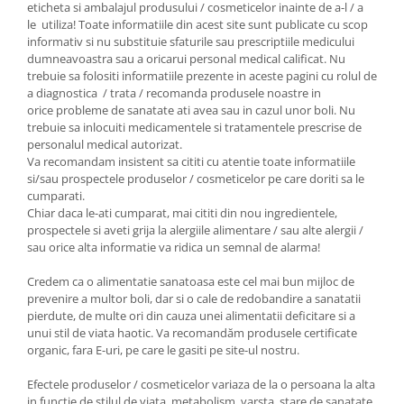
eticheta si ambalajul produsului / cosmeticelor inainte de a-l / a
le utiliza! Toate informatiile din acest site sunt publicate cu scop
informativ si nu substituie sfaturile sau prescriptiile medicului
dumneavoastra sau a oricarui personal medical calificat. Nu
trebuie sa folositi informatiile prezente in aceste pagini cu rolul de
a diagnostica / trata / recomanda produsele noastre in
orice probleme de sanatate ati avea sau in cazul unor boli. Nu
trebuie sa inlocuiti medicamentele si tratamentele prescrise de
personalul medical autorizat.
Va recomandam insistent sa cititi cu atentie toate informatiile
si/sau prospectele produselor / cosmeticelor pe care doriti sa le
cumparati.
Chiar daca le-ati cumparat, mai cititi din nou ingredientele,
prospectele si aveti grija la alergiile alimentare / sau alte alergii /
sau orice alta informatie va ridica un semnal de alarma!
Credem ca o alimentatie sanatoasa este cel mai bun mijloc de
prevenire a multor boli, dar si o cale de redobandire a sanatatii
pierdute, de multe ori din cauza unei alimentatii deficitare si a
unui stil de viata haotic. Va recomandăm produsele certificate
organic, fara E-uri, pe care le gasiti pe site-ul nostru.
Efectele produselor / cosmeticelor variaza de la o persoana la alta
in functie de stilul de viata, metabolism, varsta, stare de sanatate,