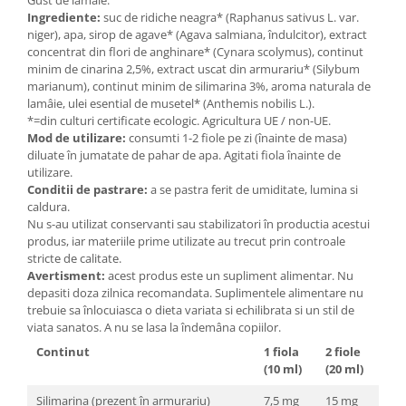
Seminte, fructe uscate, samburi
Gust de lamâie.
Ingrediente:
suc de ridiche neagra* (Raphanus sativus L. var.
Mixuri, condimente si mirodenii
niger), apa, sirop de agave* (Agava salmiana, îndulcitor), extract
concentrat din flori de anghinare* (Cynara scolymus), continut
Mixuri
minim de cinarina 2,5%, extract uscat din armurariu* (Silybum
Condimente
marianum), continut minim de silimarina 3%, aroma naturala de
Mirodenii
lamâie, ulei esential de musetel* (Anthemis nobilis L.).
*=din culturi certificate ecologic. Agricultura UE / non-UE.
Maioneza bio
Mod de utilizare:
consumti 1-2 fiole pe zi (înainte de masa)
Pesto Bio
diluate în jumatate de pahar de apa. Agitati fiola înainte de
utilizare.
Semipreparate
Conditii de pastrare:
a se pastra ferit de umiditate, lumina si
Specialitati si produse asiatice
caldura.
Nu s-au utilizat conservanti sau stabilizatori în productia acestui
produs, iar materiile prime utilizate au trecut prin controale
stricte de calitate.
Avertisment:
acest produs este un supliment alimentar. Nu
depasiti doza zilnica recomandata. Suplimentele alimentare nu
trebuie sa înlocuiasca o dieta variata si echilibrata si un stil de
viata sanatos. A nu se lasa la îndemâna copiilor.
Continut
1 fiola
2 fiole
(10 ml)
(20 ml)
Silimarina (prezent în armurariu)
7,5 mg
15 mg