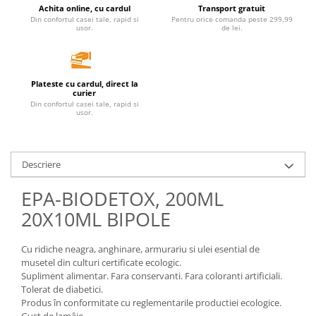
Achita online, cu cardul
Transport gratuit
Unt, alternativa unt
Din confortul casei tale, rapid si
Pentru orice comanda peste 299,99
usor.
de lei.
Paine bio
Paste
Terci bio
Plateste cu cardul, direct la
Dulciuri
curier
Din confortul casei tale, rapid si
Ciocolata
usor.
Dulceturi, gemuri, compoturi
Creme
Descriere
Bomboane, Caramele si Jeleuri
Biscuiti si napolitane
EPA-BIODETOX, 200ML
Inghetata
20X10ML BIPOLE
Zahar si indulcitori
Batoane
Cu ridiche neagra, anghinare, armurariu si ulei esential de
Dulciuri bio
musetel din culturi certificate ecologic.
Guma de mestecat bio
Supliment alimentar. Fara conservanti. Fara coloranti artificiali.
Tolerat de diabetici.
Snacksuri
Produs în conformitate cu reglementarile productiei ecologice.