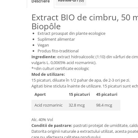
Review-uri
(0)
Descriere
Unt, alternativa unt
Extract BIO de cimbru, 50 
Paine bio
Paste
Biopôle
Terci bio
Extract proaspat din plante ecologice
Dulciuri
Supliment alimentar
Vegan
Ciocolata
Produs fito-traditional
Dulceturi, gemuri, compoturi
Ingrediente:
extract hidroalcoolic (1:10) din vârfuri de c
vulgaris L. 0,0065% acid rozmarinic).
Creme
*=din culturi certificate ecologic
Bomboane, Caramele si Jeleuri
Mod de utilizare:
15 picaturi, diluate în 1/2 pahar de apa, de 2-3 ori pe zi.
Biscuiti si napolitane
Agitati bine sticluta înainte de utilizare. 15 picaturi sunt ec
Inghetata
Aport
15 picaturi
45 picaturi
Zahar si indulcitori
Batoane
Acid rozmarinic
32.8 mcg
98.4 mcg
Dulciuri bio
Alc. 40% Vol
Guma de mestecat bio
Conditii de pastrare:
pastrati protejat de umiditate, cald
Snacksuri
Datorita originii naturale a extractului utilizat, acesta poa
care nu afecteaza calitatea produsului.