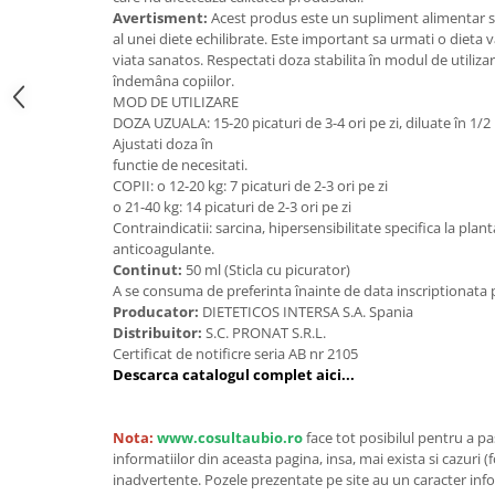
Seminte, fructe uscate, samburi
Avertisment:
Acest produs este un supliment alimentar si 
Mixuri, condimente si mirodenii
al unei diete echilibrate. Este important sa urmati o dieta var
viata sanatos. Respectati doza stabilita în modul de utilizar
Mixuri
îndemâna copiilor.
Condimente
MOD DE UTILIZARE
DOZA UZUALA: 15-20 picaturi de 3-4 ori pe zi, diluate în 1/2
Mirodenii
Ajustati doza în
Maioneza bio
functie de necesitati.
Pesto Bio
COPII: o 12-20 kg: 7 picaturi de 2-3 ori pe zi
o 21-40 kg: 14 picaturi de 2-3 ori pe zi
Semipreparate
Contraindicatii: sarcina, hipersensibilitate specifica la plant
Specialitati si produse asiatice
anticoagulante.
Continut:
50 ml (Sticla cu picurator)
A se consuma de preferinta înainte de data inscriptionata 
Producator:
DIETETICOS INTERSA S.A. Spania
Distribuitor:
S.C. PRONAT S.R.L.
Certificat de notificre seria AB nr 2105
Descarca catalogul complet aici...
Nota:
www.cosultaubio.ro
face tot posibilul pentru a p
informatiilor din aceasta pagina, insa, mai exista si cazuri (
inadvertente. Pozele prezentate pe site au un caracter info