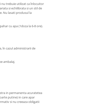
nu trebuie utilizat ca înlocuitor
iata si echilibrata si un stil de
e. Nu lasati produsul la
 pahar cu apa (1doza la 6-8 ore).
a, în cazul administrarii de
pe ambalaj.
astra in permanenta acuratetea
foarte putine) in care apar
rmativ si nu creeaza obligatii