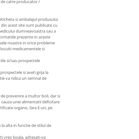
e de catre producator /
 eticheta si ambalajul produsului
e din acest site sunt publicate cu
e medicului dumneavoastra sau a
nformatiile prezente in aceste
sele noastre in orice probleme
nlocuiti medicamentele si
iile si/sau prospectele
prospectele si aveti grija la
matie va ridica un semnal de
de prevenire a multor boli, dar si
 cauza unei alimentatii deficitare
ficate organic, fara E-uri, pe
a alta in functie de stilul de
ti vreo boala, adresati-va