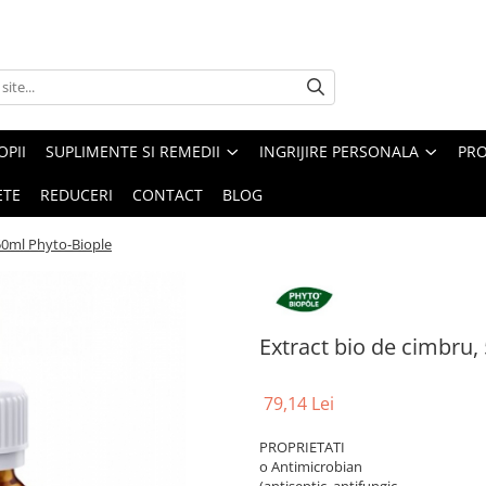
PII
SUPLIMENTE SI REMEDII
INGRIJIRE PERSONALA
PRO
ETE
REDUCERI
CONTACT
BLOG
 50ml Phyto-Biople
Extract bio de cimbru,
79,14 Lei
PROPRIETATI
o Antimicrobian