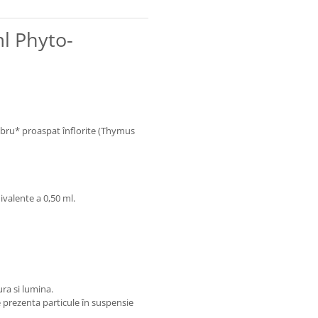
ml Phyto-
imbru* proaspat înflorite (Thymus
hivalente a 0,50 ml.
ura si lumina.
te prezenta particule în suspensie