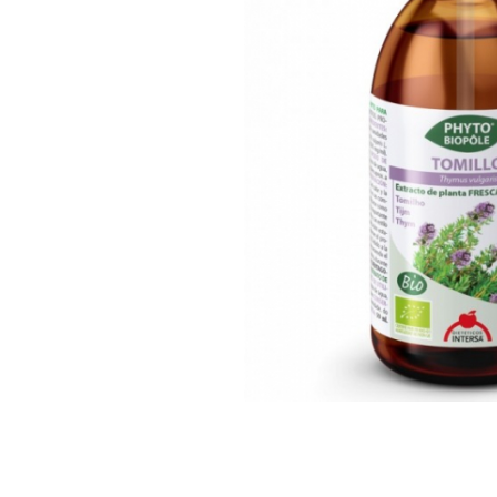
Ceai vrac
Ceaiuri diverse si accesorii
Bauturi
Apa
Sucuri
Vinuri, bere si alte bauturi
Siropuri naturale
Energizante
Carbogazoase
Siropuri Bio
Cacao si inlocuitori
Seminte bio pentru germinat
Seminte din plante oleaginoase
Superalimente bio
Fructe si legume Bio
Alimente de baza