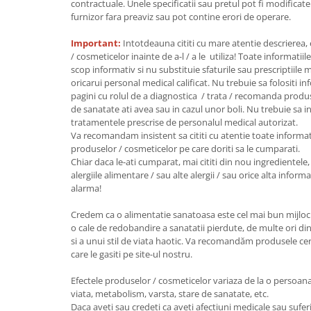
contractuale. Unele specificatii sau pretul pot fi modificat
furnizor fara preaviz sau pot contine erori de operare.
Important:
Intotdeauna cititi cu mare atentie descrierea,
/ cosmeticelor inainte de a-l / a le utiliza! Toate informatiil
scop informativ si nu substituie sfaturile sau prescriptiil
oricarui personal medical calificat. Nu trebuie sa folositi i
pagini cu rolul de a diagnostica / trata / recomanda produ
de sanatate ati avea sau in cazul unor boli. Nu trebuie sa i
tratamentele prescrise de personalul medical autorizat.
Va recomandam insistent sa cititi cu atentie toate informat
produselor / cosmeticelor pe care doriti sa le cumparati.
Chiar daca le-ati cumparat, mai cititi din nou ingredientele, 
alergiile alimentare / sau alte alergii / sau orice alta infor
alarma!
Credem ca o alimentatie sanatoasa este cel mai bun mijloc 
o cale de redobandire a sanatatii pierdute, de multe ori din
si a unui stil de viata haotic. Va recomandăm produsele certi
care le gasiti pe site-ul nostru.
Efectele produselor / cosmeticelor variaza de la o persoana l
viata, metabolism, varsta, stare de sanatate, etc.
Daca aveti sau credeti ca aveti afectiuni medicale sau suferi