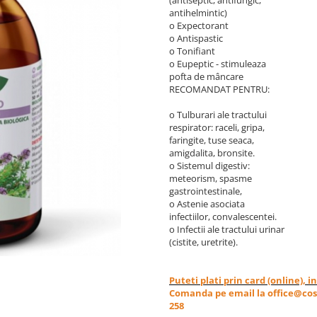
(antiseptic, antifungic,
antihelmintic)
o Expectorant
o Antispastic
o Tonifiant
o Eupeptic - stimuleaza
pofta de mâncare
RECOMANDAT PENTRU:
o Tulburari ale tractului
respirator: raceli, gripa,
faringite, tuse seaca,
amigdalita, bronsite.
o Sistemul digestiv:
meteorism, spasme
gastrointestinale,
o Astenie asociata
infectiilor, convalescentei.
o Infectii ale tractului urinar
(cistite, uretrite).
Puteti plati prin card (online), 
Comanda pe email la office@cos
258