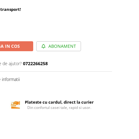
transport
!
A IN COS
ABONAMENT
e de ajutor?
0722266258
informatii
Plateste cu cardul, direct la curier
Din confortul casei tale, rapid si usor.