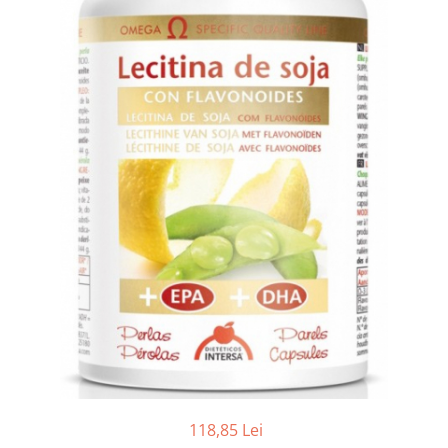
Ceai vrac
Ceaiuri diverse si accesorii
Bauturi
Apa
Sucuri
Vinuri, bere si alte bauturi
Siropuri naturale
Energizante
Carbogazoase
Siropuri Bio
Cacao si inlocuitori
Seminte bio pentru germinat
Seminte din plante oleaginoase
Superalimente bio
Fructe si legume Bio
118,85 Lei
Alimente de baza