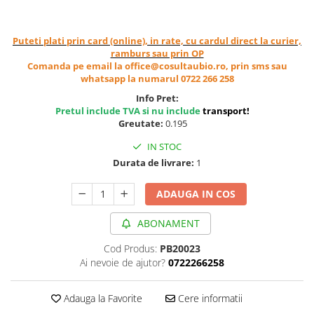
Cereale, fulgi din cereale, mic
dejun
Puteti plati prin card (online), in rate, cu cardul direct la curier,
Lactate
ramburs sau prin OP
Bauturi vegetale
Comanda pe email la office@cosultaubio.ro, prin sms sau
Orez, Faina si Premixuri
whatsapp la numarul 0722 266 258
Ulei, otet
Info Pret:
Pretul include TVA si nu include
transport
!
Produse din carne
Greutate:
0.195
Sosuri, Ketchup bio
IN STOC
Pudre si prafuri
Durata de livrare:
1
Supe
Conserve, Pateuri, creme
ADAUGA IN COS
tartinabile
Masline
ABONAMENT
Leguminoase si seminte
Cod Produs:
PB20023
Fermenti si gelifianti
Ai nevoie de ajutor?
0722266258
Produse din soia
Sare si inlocuitori
Adauga la Favorite
Cere informatii
Produse care inlocuiesc carnea