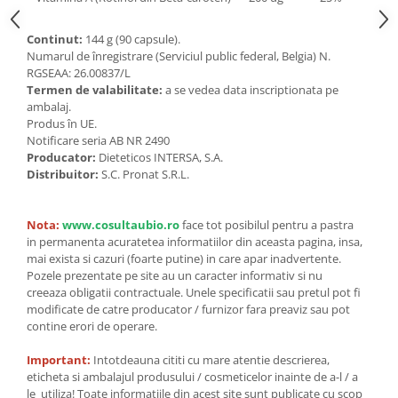
Continut:
144 g (90 capsule).
Numarul de înregistrare (Serviciul public federal, Belgia) N.
RGSEAA: 26.00837/L
Termen de valabilitate:
a se vedea data inscriptionata pe
ambalaj.
Produs în UE.
Notificare seria AB NR 2490
Producator:
Dieteticos INTERSA, S.A.
Distribuitor:
S.C. Pronat S.R.L.
Nota:
www.cosultaubio.ro
face tot posibilul pentru a pastra
in permanenta acuratetea informatiilor din aceasta pagina, insa,
mai exista si cazuri (foarte putine) in care apar inadvertente.
Pozele prezentate pe site au un caracter informativ si nu
creeaza obligatii contractuale. Unele specificatii sau pretul pot fi
modificate de catre producator / furnizor fara preaviz sau pot
contine erori de operare.
Important:
Intotdeauna cititi cu mare atentie descrierea,
eticheta si ambalajul produsului / cosmeticelor inainte de a-l / a
le utiliza! Toate informatiile din acest site sunt publicate cu scop