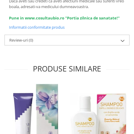
Daca aveti sau credeti ca aveti afectiuni medicale sau suferiti vreo
boala, adresati-va medicului dumneavoastra.
Pune in www.cosultaubio.ro "Portia zilnica de sanatate!"
Informatii conformitate produs
Review-uri
(0)
PRODUSE SIMILARE