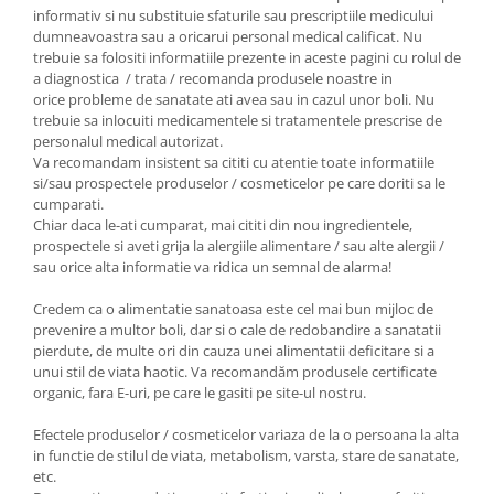
informativ si nu substituie sfaturile sau prescriptiile medicului
dumneavoastra sau a oricarui personal medical calificat. Nu
trebuie sa folositi informatiile prezente in aceste pagini cu rolul de
a diagnostica / trata / recomanda produsele noastre in
orice probleme de sanatate ati avea sau in cazul unor boli. Nu
trebuie sa inlocuiti medicamentele si tratamentele prescrise de
personalul medical autorizat.
Va recomandam insistent sa cititi cu atentie toate informatiile
si/sau prospectele produselor / cosmeticelor pe care doriti sa le
cumparati.
Chiar daca le-ati cumparat, mai cititi din nou ingredientele,
prospectele si aveti grija la alergiile alimentare / sau alte alergii /
sau orice alta informatie va ridica un semnal de alarma!
Credem ca o alimentatie sanatoasa este cel mai bun mijloc de
prevenire a multor boli, dar si o cale de redobandire a sanatatii
pierdute, de multe ori din cauza unei alimentatii deficitare si a
unui stil de viata haotic. Va recomandăm produsele certificate
organic, fara E-uri, pe care le gasiti pe site-ul nostru.
Efectele produselor / cosmeticelor variaza de la o persoana la alta
in functie de stilul de viata, metabolism, varsta, stare de sanatate,
etc.