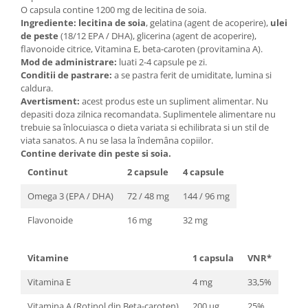
Seminte, fructe uscate, samburi
O capsula contine 1200 mg de lecitina de soia.
Mixuri, condimente si mirodenii
Ingrediente:
lecitina de soia
, gelatina (agent de acoperire),
ulei
de peste
(18/12 EPA / DHA), glicerina (agent de acoperire),
Mixuri
flavonoide citrice, Vitamina E, beta-caroten (provitamina A).
Condimente
Mod de administrare:
luati 2-4 capsule pe zi.
Conditii de pastrare:
a se pastra ferit de umiditate, lumina si
Mirodenii
caldura.
Maioneza bio
Avertisment:
acest produs este un supliment alimentar. Nu
Pesto Bio
depasiti doza zilnica recomandata. Suplimentele alimentare nu
trebuie sa înlocuiasca o dieta variata si echilibrata si un stil de
Semipreparate
viata sanatos. A nu se lasa la îndemâna copiilor.
Specialitati si produse asiatice
Contine derivate din peste si soia.
Continut
2 capsule
4 capsule
Omega 3 (EPA / DHA)
72 / 48 mg
144 / 96 mg
Flavonoide
16 mg
32 mg
Vitamine
1 capsula
VNR*
Vitamina E
4 mg
33,5%
Vitamina A (Rotinol din Beta-caroten)
200 ug
25%