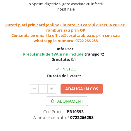
o Spasm digestiv si gaze asociate cu infectii
Unt, alternativa unt
intestinale
Paine bio
Paste
Puteti plati prin card (online), in rate, cu cardul direct la curier,
Terci bio
ramburs sau prin OP
Comanda pe email la office@cosultaubio.ro, prin sms sau
Dulciuri
whatsapp la numarul 0722 266 258
Ciocolata
Info Pret:
Dulceturi, gemuri, compoturi
Pretul include TVA si nu include
transport
!
Greutate:
0.1
Creme
Bomboane, Caramele si Jeleuri
IN STOC
Durata de livrare:
1
Biscuiti si napolitane
Inghetata
ADAUGA IN COS
Zahar si indulcitori
Batoane
ABONAMENT
Dulciuri bio
Cod Produs:
PB10593
Guma de mestecat bio
Ai nevoie de ajutor?
0722266258
Snacksuri