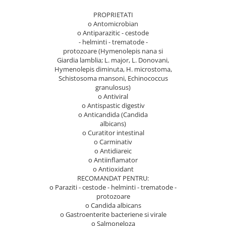
Cereale, fulgi din cereale, mic
PROPRIETATI
dejun
o Antomicrobian
Lactate
o Antiparazitic - cestode
- helminti - trematode -
Bauturi vegetale
protozoare (Hymenolepis nana si
Orez, Faina si Premixuri
Giardia lamblia; L. major, L. Donovani,
Hymenolepis diminuta, H. microstoma,
Ulei, otet
Schistosoma mansoni, Echinococcus
Produse din carne
granulosus)
Sosuri, Ketchup bio
o Antiviral
o Antispastic digestiv
Pudre si prafuri
o Anticandida (Candida
Supe
albicans)
o Curatitor intestinal
Conserve, Pateuri, creme
o Carminativ
tartinabile
o Antidiareic
Masline
o Antiinflamator
o Antioxidant
Leguminoase si seminte
RECOMANDAT PENTRU:
Fermenti si gelifianti
o Paraziti - cestode - helminti - trematode -
protozoare
Produse din soia
o Candida albicans
Sare si inlocuitori
o Gastroenterite bacteriene si virale
o Salmoneloza
Produse care inlocuiesc carnea