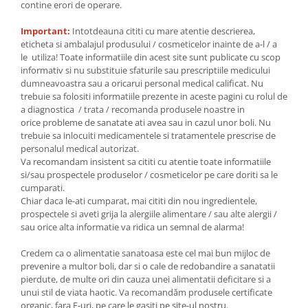
contine erori de operare.
Important:
Intotdeauna cititi cu mare atentie descrierea,
eticheta si ambalajul produsului / cosmeticelor inainte de a-l / a
le utiliza! Toate informatiile din acest site sunt publicate cu scop
informativ si nu substituie sfaturile sau prescriptiile medicului
dumneavoastra sau a oricarui personal medical calificat. Nu
trebuie sa folositi informatiile prezente in aceste pagini cu rolul de
a diagnostica / trata / recomanda produsele noastre in
orice probleme de sanatate ati avea sau in cazul unor boli. Nu
trebuie sa inlocuiti medicamentele si tratamentele prescrise de
personalul medical autorizat.
Va recomandam insistent sa cititi cu atentie toate informatiile
si/sau prospectele produselor / cosmeticelor pe care doriti sa le
cumparati.
Chiar daca le-ati cumparat, mai cititi din nou ingredientele,
prospectele si aveti grija la alergiile alimentare / sau alte alergii /
sau orice alta informatie va ridica un semnal de alarma!
Credem ca o alimentatie sanatoasa este cel mai bun mijloc de
prevenire a multor boli, dar si o cale de redobandire a sanatatii
pierdute, de multe ori din cauza unei alimentatii deficitare si a
unui stil de viata haotic. Va recomandăm produsele certificate
organic, fara E-uri, pe care le gasiti pe site-ul nostru.