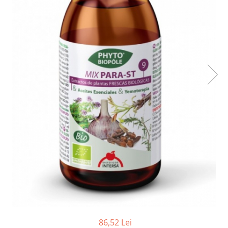
Ceai vrac
Ceaiuri diverse si accesorii
Bauturi
Apa
Sucuri
Vinuri, bere si alte bauturi
Siropuri naturale
Energizante
Carbogazoase
Siropuri Bio
Cacao si inlocuitori
Seminte bio pentru germinat
Seminte din plante oleaginoase
Superalimente bio
Fructe si legume Bio
Alimente de baza
86,52 Lei