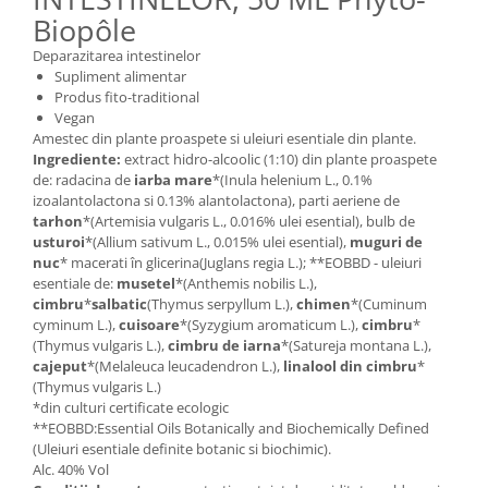
Biopôle
Deparazitarea intestinelor
Supliment alimentar
Produs fito-traditional
Vegan
Amestec din plante proaspete si uleiuri esentiale din plante.
Ingrediente:
extract hidro-alcoolic (1:10) din plante proaspete
de: radacina de
iarba mare
*(Inula helenium L., 0.1%
izoalantolactona si 0.13% alantolactona), parti aeriene de
t
arhon
*(Artemisia vulgaris L., 0.016% ulei esential), bulb de
usturoi
*(Allium sativum L., 0.015% ulei esential),
muguri de
nuc
* macerati în glicerina(Juglans regia L.); **EOBBD - uleiuri
esentiale de:
m
usetel
*(Anthemis nobilis L.),
cimbru
*
salbatic
(Thymus serpyllum L.),
chimen
*(Cuminum
cyminum L.),
cuisoare
*(Syzygium aromaticum L.),
cimbru
*
(Thymus vulgaris L.),
cimbru de iarn
a
*(Satureja montana L.),
cajeput
*(Melaleuca leucadendron L.),
linalool din cimbru
*
(Thymus vulgaris L.)
*din culturi certificate ecologic
**EOBBD:Essential Oils Botanically and Biochemically Defined
(Uleiuri esentiale definite botanic si biochimic).
Alc. 40% Vol