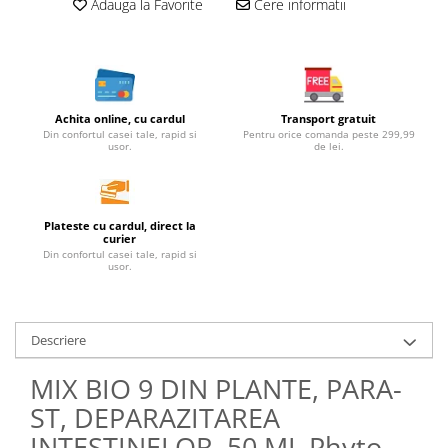
Seminte, fructe uscate, samburi
Adauga la Favorite
Cere informatii
Mixuri, condimente si mirodenii
Mixuri
Condimente
Mirodenii
Achita online, cu cardul
Transport gratuit
Din confortul casei tale, rapid si
Pentru orice comanda peste 299,99
Maioneza bio
usor.
de lei.
Pesto Bio
Semipreparate
Specialitati si produse asiatice
Plateste cu cardul, direct la
curier
Din confortul casei tale, rapid si
usor.
Descriere
MIX BIO 9 DIN PLANTE, PARA-
ST, DEPARAZITAREA
INTESTINELOR, 50 ML Phyto-