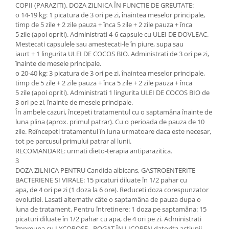
COPII (PARAZITI). DOZA ZILNICA ÎN FUNCTIE DE GREUTATE:
o 14-19 kg: 1 picatura de 3 ori pe zi, înaintea meselor principale,
timp de 5 zile + 2 zile pauza + înca 5 zile + 2 zile pauza + înca
5 zile (apoi opriti). Administrati 4-6 capsule cu ULEI DE DOVLEAC.
Mestecati capsulele sau amestecati-le în piure, supa sau
iaurt + 1 lingurita ULEI DE COCOS BIO. Administrati de 3 ori pe zi,
înainte de mesele principale.
o 20-40 kg: 3 picatura de 3 ori pe zi, înaintea meselor principale,
timp de 5 zile + 2 zile pauza + înca 5 zile + 2 zile pauza + înca
5 zile (apoi opriti). Administrati 1 lingurita ULEI DE COCOS BIO de
3 ori pe zi, înainte de mesele principale.
În ambele cazuri, începeti tratamentul cu o saptamâna înainte de
luna plina (aprox. primul patrar). Cu o perioada de pauza de 10
zile. Reîncepeti tratamentul în luna urmatoare daca este necesar,
tot pe parcusul primului patrar al lunii.
RECOMANDARE: urmati dieto-terapia antiparazitica.
3
DOZA ZILNICA PENTRU Candida albicans, GASTROENTERITE
BACTERIENE SI VIRALE: 15 picaturi diluate în 1/2 pahar cu
apa, de 4 ori pe zi (1 doza la 6 ore). Reduceti doza corespunzator
evolutiei. Lasati alternativ câte o saptamâna de pauza dupa o
luna de tratament. Pentru întretinere: 1 doza pe saptamâna: 15
picaturi diluate în 1/2 pahar cu apa, de 4 ori pe zi. Administrati
împreuna cu LYCOROSE - BOGAT ÎN LICOPEN datorita actiunii