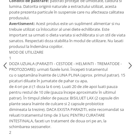
Conditii de pastrare:
pastrati protejat de umiditate, caldura si
lumina. Datorita originii naturale a extractului utilizat, acesta
poate prezenta particule în suspensie care nu afecteaza calitatea
produsului.
Avertisment:
Acest produs este un supliment alimentar si nu
trebuie utilizat ca înlocuitor al unei diete echilibrate. Este
important sa urmati o dieta variata si echilibrata si un stil de viata
sanatos. Respectati doza stabilita în modul de utilizare. Nu lasati
produsul la îndemâna copiilor.
MOD DE UTILIZARE
1
DOZA UZUALA (PARAZITI - CESTODE - HELMINTI - TREMATODE -
PROTOZOARE): urmati fazele lunii. Începeti tratamentul
cu o saptamâna înainte de LUNA PLINA (aprox. primul patrar). 15
picaturi diluate în jumatate de pahar cu apa,
de 4 ori pe zi (1 doza la 6 ore). Luati 20 de zile apoi luati pauza
pentru restul de 10 zile (pauza începe aproximativ în ultimul
patrar). În timpul zilelor de pauza: BISILUET LAX (2 capsule din
plante seara înainte de culcare si 2 capsule probiotice
dimineata la trezire). DACA EXISTA PARAZITI, este recomandat sa
reluati tratamentul timp de 3 luni; PENTRU CURATARE
INTESTINALA, faceti un tratament de doua ori pe an, la
schimbarea sezoanelor.
2