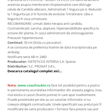
acestuia asupra membranei citoplasmatice care distruge
celule de Candida albicans. Administrati 1 lingura pe zi. Reduceti
la 1 lingurita pe zi în functie de evolutie. Întretinere: câte o
lingurita în ziua urmatoare.
RECOMANDARE: urmati dieto-terapia anti candida.
Contraindicatii: sarcina, alaptare, hipersensibilitate specifica la
oricare din plante, în cazul administrarii de anticoagulante.
Precautii: hipertensiune.
Continut:
50 ml (Sticla cu picurator)
A se consuma de preferinta înainte de data inscriptionata pe
ambalaj.
Notificare seria AB nr 2483
Producator:
DIETETICOS INTERSA S.A. Spania
Distribuitor:
S.C. PRONAT S.R.L.
Descarca catalogul complet aici...
Nota:
www.cosultaubio.ro
face tot posibilul pentru a pastra
in permanenta acuratetea informatiilor din aceasta pagina, insa,
mai exista si cazuri (foarte putine) in care apar inadvertente.
Pozele prezentate pe site au un caracter informativ si nu
creeaza obligatii contractuale. Unele specificatii sau pretul pot fi
modificate de catre producator / furnizor fara preaviz sau pot