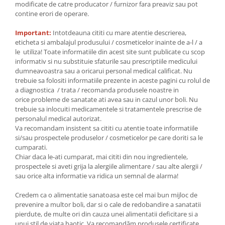
modificate de catre producator / furnizor fara preaviz sau pot
contine erori de operare.
Important:
Intotdeauna cititi cu mare atentie descrierea,
eticheta si ambalajul produsului / cosmeticelor inainte de a-l / a
le utiliza! Toate informatiile din acest site sunt publicate cu scop
informativ si nu substituie sfaturile sau prescriptiile medicului
dumneavoastra sau a oricarui personal medical calificat. Nu
trebuie sa folositi informatiile prezente in aceste pagini cu rolul de
a diagnostica / trata / recomanda produsele noastre in
orice probleme de sanatate ati avea sau in cazul unor boli. Nu
trebuie sa inlocuiti medicamentele si tratamentele prescrise de
personalul medical autorizat.
Va recomandam insistent sa cititi cu atentie toate informatiile
si/sau prospectele produselor / cosmeticelor pe care doriti sa le
cumparati.
Chiar daca le-ati cumparat, mai cititi din nou ingredientele,
prospectele si aveti grija la alergiile alimentare / sau alte alergii /
sau orice alta informatie va ridica un semnal de alarma!
Credem ca o alimentatie sanatoasa este cel mai bun mijloc de
prevenire a multor boli, dar si o cale de redobandire a sanatatii
pierdute, de multe ori din cauza unei alimentatii deficitare si a
unui stil de viata haotic. Va recomandăm produsele certificate