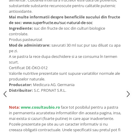
Seminte, fructe uscate, samburi
substantele substante recunoscute pentru calitatile puternic
Mixuri, condimente si mirodenii
antioxidante.
Mai multe informatii despre beneficiile sucului din fructe
Mixuri
de soc:
www.superfructe.eu/suc-natural-de-soc
Condimente
Ingrediente:
suc din fructe de soc din culturi biologice
controlate.
Mirodenii
Produs pasteurizat
Maioneza bio
Mod de administrare:
savurati 30 ml suc pur sau diluat cu apa
Pesto Bio
pe zi.
A se pastra la rece dupa deschidere si a se consuma în termen
Semipreparate
scurt.
Specialitati si produse asiatice
Certificat DE-ÖKO-012
Valorile nutritive prezentate sunt supuse variatiilor normale ale
produselor naturale.
Producator:
Medicura AG. Germania
Distribuitor:
S.C. PRONAT S.R.L.
Nota:
www.cosultaubio.ro
face tot posibilul pentru a pastra
in permanenta acuratetea informatiilor din aceasta pagina, insa,
mai exista si cazuri (foarte putine) in care apar inadvertente.
Pozele prezentate pe site au un caracter informativ si nu
creeaza obligatii contractuale. Unele specificatii sau pretul pot fi