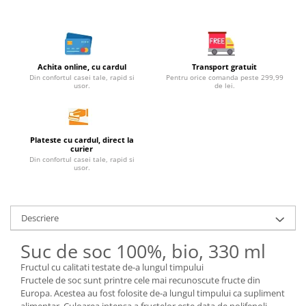
Unt, alternativa unt
Paine bio
Paste
Achita online, cu cardul
Transport gratuit
Terci bio
Din confortul casei tale, rapid si
Pentru orice comanda peste 299,99
Dulciuri
usor.
de lei.
Ciocolata
Dulceturi, gemuri, compoturi
Plateste cu cardul, direct la
Creme
curier
Din confortul casei tale, rapid si
Bomboane, Caramele si Jeleuri
usor.
Biscuiti si napolitane
Inghetata
Zahar si indulcitori
Descriere
Batoane
Suc de soc 100%, bio, 330 ml
Dulciuri bio
Fructul cu calitati testate de-a lungul timpului
Guma de mestecat bio
Fructele de soc sunt printre cele mai recunoscute fructe din
Snacksuri
Europa. Acestea au fost folosite de-a lungul timpului ca supliment
alimentar. Culoarea intensa a fructelor este data de polifenoli,