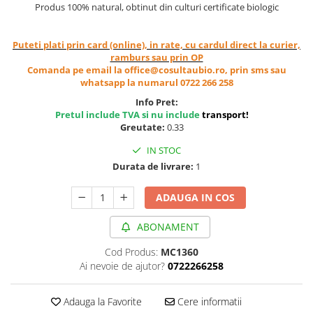
Produs 100% natural, obtinut din culturi certificate biologic
Cereale, fulgi din cereale, mic
dejun
Lactate
Puteti plati prin card (online), in rate, cu cardul direct la curier,
ramburs sau prin OP
Bauturi vegetale
Comanda pe email la office@cosultaubio.ro, prin sms sau
Orez, Faina si Premixuri
whatsapp la numarul 0722 266 258
Ulei, otet
Info Pret:
Pretul include TVA si nu include
transport
!
Produse din carne
Greutate:
0.33
Sosuri, Ketchup bio
IN STOC
Pudre si prafuri
Durata de livrare:
1
Supe
Conserve, Pateuri, creme
ADAUGA IN COS
tartinabile
Masline
ABONAMENT
Leguminoase si seminte
Cod Produs:
MC1360
Fermenti si gelifianti
Ai nevoie de ajutor?
0722266258
Produse din soia
Sare si inlocuitori
Adauga la Favorite
Cere informatii
Produse care inlocuiesc carnea