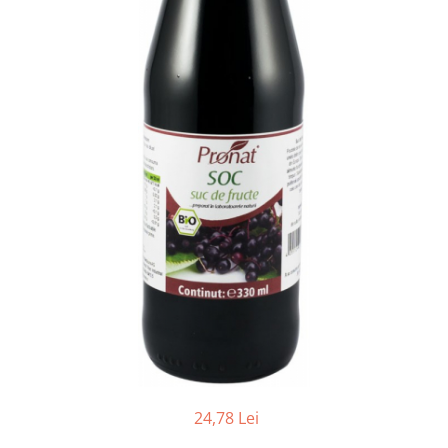
Ceai vrac
Ceaiuri diverse si accesorii
Bauturi
Apa
Sucuri
Vinuri, bere si alte bauturi
Siropuri naturale
Energizante
Carbogazoase
Siropuri Bio
Cacao si inlocuitori
Seminte bio pentru germinat
Seminte din plante oleaginoase
Superalimente bio
Fructe si legume Bio
24,78 Lei
Alimente de baza