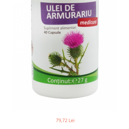
Ceai vrac
Ceaiuri diverse si accesorii
Bauturi
Apa
Sucuri
Vinuri, bere si alte bauturi
Siropuri naturale
Energizante
Carbogazoase
Siropuri Bio
Cacao si inlocuitori
Seminte bio pentru germinat
Seminte din plante oleaginoase
Superalimente bio
Fructe si legume Bio
79,72 Lei
Alimente de baza