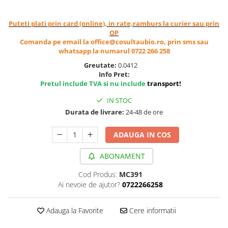
Cereale, fulgi din cereale, mic
dejun
Puteti plati prin card (online), in rate,ramburs la curier sau prin
Lactate
OP
Comanda pe email la office@cosultaubio.ro, prin sms sau
Bauturi vegetale
whatsapp la numarul 0722 266 258
Orez, Faina si Premixuri
Greutate:
0.0412
Ulei, otet
Info Pret:
Pretul include TVA si nu include
transport
!
Produse din carne
Sosuri, Ketchup bio
IN STOC
Pudre si prafuri
Durata de livrare:
24-48 de ore
Supe
ADAUGA IN COS
Conserve, Pateuri, creme
tartinabile
ABONAMENT
Masline
Leguminoase si seminte
Cod Produs:
MC391
Ai nevoie de ajutor?
0722266258
Fermenti si gelifianti
Produse din soia
Adauga la Favorite
Cere informatii
Sare si inlocuitori
Produse care inlocuiesc carnea