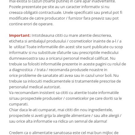
mai exista si cazuri (foarte putine) in care apar inadvertente.
Pozele prezentate pe site au un caracter informativ si nu
creeaza obligatii contractuale. Unele specificatii sau pretul pot fi
modificate de catre producator / furnizor fara preaviz sau pot
contine erori de operare.
Important:
Intotdeauna cititi cu mare atentie descrierea,
eticheta si ambalajul produsului / cosmeticelor inainte de a-l / a
le utiliza! Toate informatiile din acest site sunt publicate cu scop
informativ si nu substituie sfaturile sau prescriptiile medicului
dumneavoastra sau a oricarui personal medical calificat. Nu
trebuie sa folositi informatiile prezente in aceste pagini cu rolul de
a diagnostica / trata / recomanda produsele noastre in
orice probleme de sanatate ati avea sau in cazul unor boli. Nu
trebuie sa inlocuiti medicamentele si tratamentele prescrise de
personalul medical autorizat.
Va recomandam insistent sa cititi cu atentie toate informatiile
si/sau prospectele produselor / cosmeticelor pe care doriti sa le
cumparati.
Chiar daca le-ati cumparat, mai cititi din nou ingredientele,
prospectele si aveti grija la alergiile alimentare / sau alte alergii /
sau orice alta informatie va ridica un semnal de alarma!
Credem ca o alimentatie sanatoasa este cel mai bun mijloc de