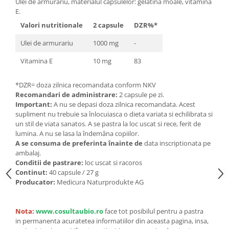
Seminte, fructe uscate, samburi
Ulei de armurariu, materialul capsulelor: gelatina moale, vitamina
E.
Mixuri, condimente si mirodenii
Valori nutritionale
2 capsule
DZR%*
Mixuri
Ulei de armurariu
1000 mg
-
Condimente
Mirodenii
Vitamina E
10 mg
83
Maioneza bio
*DZR= doza zilnica recomandata conform NKV
Pesto Bio
Recomandari de administrare:
2 capsule pe zi.
Semipreparate
Important:
A nu se depasi doza zilnica recomandata. Acest
supliment nu trebuie sa înlocuiasca o dieta variata si echilibrata si
Specialitati si produse asiatice
un stil de viata sanatos. A se pastra la loc uscat si rece, ferit de
lumina. A nu se lasa la îndemâna copiilor.
A se consuma de preferinta înainte de
data inscriptionata pe
ambalaj.
Conditii de pastrare:
loc uscat si racoros
Continut:
40 capsule / 27 g
Producator:
Medicura Naturprodukte AG
Nota:
www.cosultaubio.ro
face tot posibilul pentru a pastra
in permanenta acuratetea informatiilor din aceasta pagina, insa,