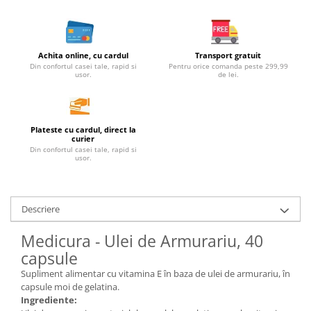
Unt, alternativa unt
Paine bio
Paste
Achita online, cu cardul
Transport gratuit
Din confortul casei tale, rapid si
Pentru orice comanda peste 299,99
Terci bio
usor.
de lei.
Dulciuri
Ciocolata
Dulceturi, gemuri, compoturi
Plateste cu cardul, direct la
curier
Creme
Din confortul casei tale, rapid si
usor.
Bomboane, Caramele si Jeleuri
Biscuiti si napolitane
Inghetata
Descriere
Zahar si indulcitori
Batoane
Medicura - Ulei de Armurariu, 40
capsule
Dulciuri bio
Guma de mestecat bio
Supliment alimentar cu vitamina E în baza de ulei de armurariu, în
capsule moi de gelatina.
Snacksuri
Ingrediente: