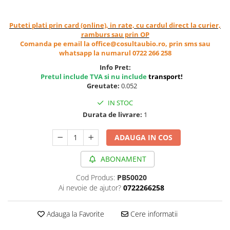
Cereale, fulgi din cereale, mic
dejun
Puteti plati prin card (online), in rate, cu cardul direct la curier,
Lactate
ramburs sau prin OP
Comanda pe email la office@cosultaubio.ro, prin sms sau
Bauturi vegetale
whatsapp la numarul 0722 266 258
Orez, Faina si Premixuri
Info Pret:
Ulei, otet
Pretul include TVA si nu include
transport
!
Produse din carne
Greutate:
0.052
Sosuri, Ketchup bio
IN STOC
Pudre si prafuri
Durata de livrare:
1
Supe
ADAUGA IN COS
Conserve, Pateuri, creme
tartinabile
ABONAMENT
Masline
Leguminoase si seminte
Cod Produs:
PB50020
Ai nevoie de ajutor?
0722266258
Fermenti si gelifianti
Produse din soia
Adauga la Favorite
Cere informatii
Sare si inlocuitori
Produse care inlocuiesc carnea