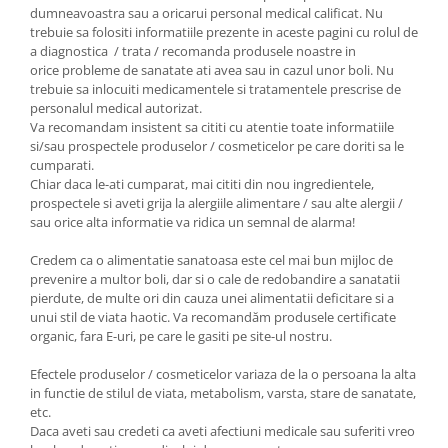
dumneavoastra sau a oricarui personal medical calificat. Nu
trebuie sa folositi informatiile prezente in aceste pagini cu rolul de
a diagnostica / trata / recomanda produsele noastre in
orice probleme de sanatate ati avea sau in cazul unor boli. Nu
trebuie sa inlocuiti medicamentele si tratamentele prescrise de
personalul medical autorizat.
Va recomandam insistent sa cititi cu atentie toate informatiile
si/sau prospectele produselor / cosmeticelor pe care doriti sa le
cumparati.
Chiar daca le-ati cumparat, mai cititi din nou ingredientele,
prospectele si aveti grija la alergiile alimentare / sau alte alergii /
sau orice alta informatie va ridica un semnal de alarma!
Credem ca o alimentatie sanatoasa este cel mai bun mijloc de
prevenire a multor boli, dar si o cale de redobandire a sanatatii
pierdute, de multe ori din cauza unei alimentatii deficitare si a
unui stil de viata haotic. Va recomandăm produsele certificate
organic, fara E-uri, pe care le gasiti pe site-ul nostru.
Efectele produselor / cosmeticelor variaza de la o persoana la alta
in functie de stilul de viata, metabolism, varsta, stare de sanatate,
etc.
Daca aveti sau credeti ca aveti afectiuni medicale sau suferiti vreo