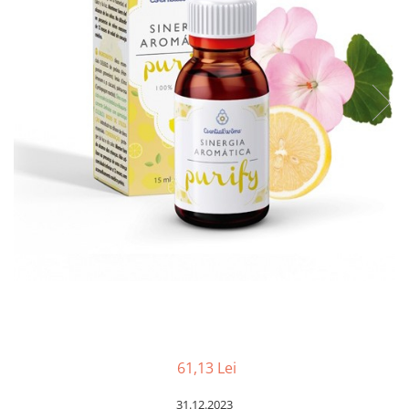
Ceai vrac
Ceaiuri diverse si accesorii
Bauturi
Apa
Sucuri
Vinuri, bere si alte bauturi
Siropuri naturale
Energizante
Carbogazoase
Siropuri Bio
Cacao si inlocuitori
Seminte bio pentru germinat
Seminte din plante oleaginoase
Superalimente bio
Fructe si legume Bio
61,13 Lei
Alimente de baza
31.12.2023