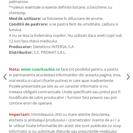
Seminte, fructe uscate, samburi
palmarosa.
*=uleiuri esentiale si esente definite botanic si biochimic cu
Mixuri, condimente si mirodenii
chimiotip.
Mixuri
Mod de utilizare:
se foloseste în difuzoare de arome.
Conditii de pastrare:
a se pastra ferit de umiditate, caldura si
Condimente
lumina.
Mirodenii
A nu se lasa la îndemâna copiilor. Nu utilizati daca aveti copii sub
12 luni fara sfatul medicului.
Maioneza bio
Producator:
Dieteticos INTERSA, S.A.
Pesto Bio
Distribuitor:
S.C. PRONAT S.R.L.
Semipreparate
Specialitati si produse asiatice
Nota:
www.cosultaubio.ro
face tot posibilul pentru a pastra
in permanenta acuratetea informatiilor din aceasta pagina, insa,
mai exista si cazuri (foarte putine) in care apar inadvertente.
Pozele prezentate pe site au un caracter informativ si nu
creeaza obligatii contractuale. Unele specificatii sau pretul pot fi
modificate de catre producator / furnizor fara preaviz sau pot
contine erori de operare.
Important:
Intotdeauna cititi cu mare atentie descrierea,
eticheta si ambalajul produsului / cosmeticelor inainte de a-l / a
le utiliza! Toate informatiile din acest site sunt publicate cu scop
informativ si nu substituie sfaturile sau prescriptiile medicului