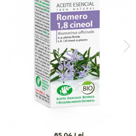
Ceai vrac
Ceaiuri diverse si accesorii
Bauturi
Apa
Sucuri
Vinuri, bere si alte bauturi
Siropuri naturale
Energizante
Carbogazoase
Siropuri Bio
Cacao si inlocuitori
Seminte bio pentru germinat
Seminte din plante oleaginoase
Superalimente bio
Fructe si legume Bio
Alimente de baza
85,04 Lei