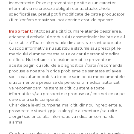
inadvertente. Pozele prezentate pe site au un caracter
informativ si nu creeaza obligatii contractuale. Unele
specificatii sau pretul pot fi modificate de catre producator
/ furnizor fara preaviz sau pot contine erori de operare.
Important:
Intotdeauna cititi cu mare atentie descrierea,
eticheta si ambalajul produsului / cosmeticelor inainte de a-l
/ a le utiliza! Toate informatiile din acest site sunt publicate
cu scop informativ si nu substituie sfaturile sau prescriptiile
medicului dumneavoastra sau a oricarui personal medical
calificat. Nu trebuie sa folositi informatiile prezente in
aceste pagini cu rolul de a diagnostica / trata / recomanda
produsele noastre in orice probleme de sanatate ati avea
sau in cazul unor boli. Nu trebuie sa inlocuiti medicamentele
si tratamentele prescrise de personalul medical autorizat.
Va recomandam insistent sa cititi cu atentie toate
informatiile si/sau prospectele produselor / cosmeticelor pe
care doriti sa le cumparati.
Chiar daca le-ati cumparat, mai cititi din nou ingredientele,
prospectele si aveti grija la alergiile alimentare / sau alte
alergii / sau orice alta informatie va ridica un semnal de
alarma!
Credem ca o alimentatie sanatoasa este cel mai bun mijloc