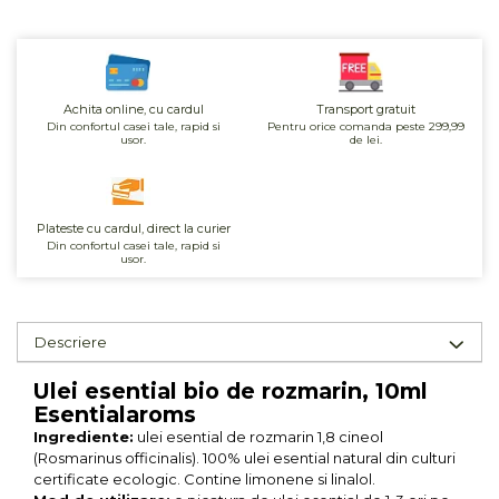
Unt, alternativa unt
Paine bio
Paste
Achita online, cu cardul
Transport gratuit
Terci bio
Din confortul casei tale, rapid si
Pentru orice comanda peste 299,99
Dulciuri
usor.
de lei.
Ciocolata
Dulceturi, gemuri, compoturi
Plateste cu cardul, direct la curier
Creme
Din confortul casei tale, rapid si
usor.
Bomboane, Caramele si Jeleuri
Biscuiti si napolitane
Inghetata
Descriere
Zahar si indulcitori
Batoane
Ulei esential bio de rozmarin, 10ml
Dulciuri bio
Esentialaroms
Guma de mestecat bio
Ingrediente:
ulei esential de rozmarin 1,8 cineol
(Rosmarinus officinalis). 100% ulei esential natural din culturi
Snacksuri
certificate ecologic. Contine limonene si linalol.