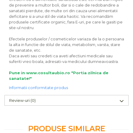
de prevenire a multor boli, dar si o cale de redobandire a
sanatatii pierdute, de multe ori din cauza unei alimentatii
deficitare si a unui stil de viata haotic. Va recomandăm
produsele certificate organic, fara E-uri, pe care le gasiti pe
site-ul nostru.
Efectele produselor / cosmeticelor variaza de la o persoana
la alta in functie de stilul de viata, metabolism, varsta, stare
de sanatate, etc.
Daca aveti sau credeti ca aveti afectiuni medicale sau
suferiti vreo boala, adresati-va medicului dumneavoastra.
Pune in www.cosultaubio.ro "Portia zilnica de
sanatate!"
Informatii conformitate produs
Review-uri
(0)
PRODUSE SIMILARE