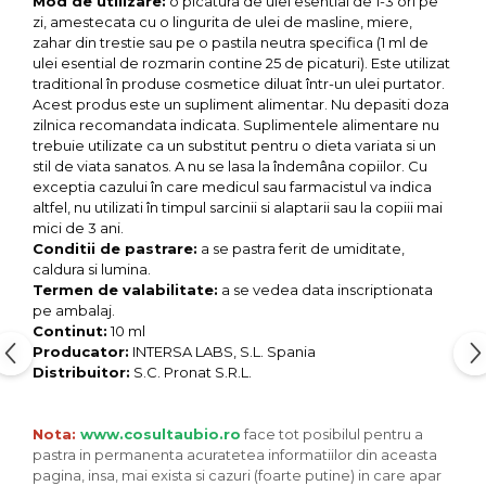
Seminte, fructe uscate, samburi
Mod de utilizare:
o picatura de ulei esential de 1-3 ori pe
zi, amestecata cu o lingurita de ulei de masline, miere,
Mixuri, condimente si mirodenii
zahar din trestie sau pe o pastila neutra specifica (1 ml de
ulei esential de rozmarin contine 25 de picaturi). Este utilizat
Mixuri
traditional în produse cosmetice diluat într-un ulei purtator.
Condimente
Acest produs este un supliment alimentar. Nu depasiti doza
Mirodenii
zilnica recomandata indicata. Suplimentele alimentare nu
trebuie utilizate ca un substitut pentru o dieta variata si un
Maioneza bio
stil de viata sanatos. A nu se lasa la îndemâna copiilor. Cu
Pesto Bio
exceptia cazului în care medicul sau farmacistul va indica
altfel, nu utilizati în timpul sarcinii si alaptarii sau la copiii mai
Semipreparate
mici de 3 ani.
Specialitati si produse asiatice
Conditii de pastrare:
a se pastra ferit de umiditate,
caldura si lumina.
Termen de valabilitate:
a se vedea data inscriptionata
pe ambalaj.
Continut:
10 ml
Producator:
INTERSA LABS, S.L. Spania
Distribuitor:
S.C. Pronat S.R.L.
Nota:
www.cosultaubio.ro
face tot posibilul pentru a
pastra in permanenta acuratetea informatiilor din aceasta
pagina, insa, mai exista si cazuri (foarte putine) in care apar