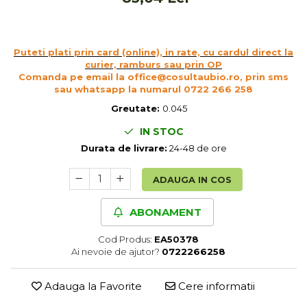
Cereale, fulgi din cereale, mic
dejun
Lactate
Puteti plati prin card (online), in rate, cu cardul direct la
Bauturi vegetale
curier, ramburs sau prin OP
Orez, Faina si Premixuri
Comanda pe email la office@cosultaubio.ro, prin sms
sau whatsapp la numarul 0722 266 258
Ulei, otet
Greutate:
0.045
Produse din carne
Sosuri, Ketchup bio
IN STOC
Pudre si prafuri
Durata de livrare:
24-48 de ore
Supe
ADAUGA IN COS
Conserve, Pateuri, creme
tartinabile
ABONAMENT
Masline
Leguminoase si seminte
Cod Produs:
EA50378
Fermenti si gelifianti
Ai nevoie de ajutor?
0722266258
Produse din soia
Adauga la Favorite
Cere informatii
Sare si inlocuitori
Produse care inlocuiesc carnea