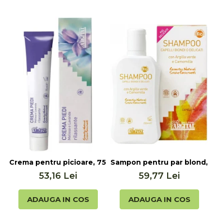
Crema pentru picioare, 75ml Argital
Sampon pentru par blond, 25
C
53,16 Lei
59,77 Lei
ADAUGA IN COS
ADAUGA IN COS