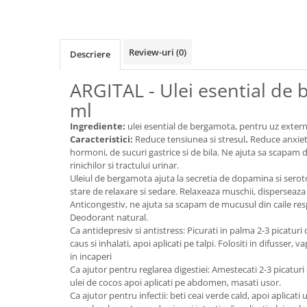
Cereale, fulgi din cereale, mic
dejun
Lactate
Review-uri
(0)
Descriere
Bauturi vegetale
Orez, Faina si Premixuri
ARGITAL - Ulei esential de
Ulei, otet
ml
Produse din carne
Ingrediente:
ulei esential de bergamota, pentru uz extern
Sosuri, Ketchup bio
Caracteristici:
Reduce tensiunea si stresul
.
Reduce anxiet
Pudre si prafuri
hormoni, de sucuri gastrice si de bila. Ne ajuta sa scapam de 
rinichilor si tractului urinar.
Supe
Uleiul de bergamota ajuta la secretia de dopamina si sero
Conserve, Pateuri, creme
stare de relaxare si sedare. Relaxeaza muschii, disperseaza 
tartinabile
Anticongestiv, ne ajuta sa scapam de mucusul din caile resp
Masline
Deodorant natural.
Ca antidepresiv si antistress: Picurati in palma 2-3 picaturi d
Leguminoase si seminte
caus si inhalati, apoi aplicati pe talpi. Folositi in difusser, 
Fermenti si gelifianti
in incaperi
Produse din soia
Ca ajutor pentru reglarea digestiei: Amestecati 2-3 picaturi d
ulei de cocos apoi aplicati pe abdomen, masati usor.
Sare si inlocuitori
Ca ajutor pentru infectii: beti ceai verde cald, apoi aplicati 
Produse care inlocuiesc carnea