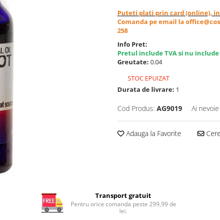
Puteti plati prin card (online), 
Comanda pe email la office@cos
258
Info Pret:
Pretul include TVA si nu include
Greutate:
0.04
STOC EPUIZAT
Durata de livrare:
1
Cod Produs:
AG9019
Ai nevoie
Adauga la Favorite
Cere 
Transport gratuit
Pentru orice comanda peste 299,99 de
lei.