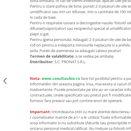
zona lombara. In caz de viermi intestinali, aplicati ulei pe 
Pentru o stare psihica de bine: puneti 2-3 picaturi de ulei es
Unt, alternativa unt
umidificator sau intr-un difusser, intr-o cantitate de 100 ml 
Paine bio
in cada de baie.
Paste
Pentru o respiratie usoara si decongestie nazala: folositi u
difusser(vaporizator) sau recipientul special al umidificatoru
Terci bio
piept si gat.
Dulciuri
Pentru igiena personala: Adaugati 2-3 picaturi de ulei de 
roll on pentru a indeparta mirosurile neplacute si a anihila 
Ciocolata
axila. Puteti de asemenea sa adaugati cateva picaturi
Dulceturi, gemuri, compoturi
Termen de valabilitate:
a se vedea pe ambalaj
Creme
Distribuitor:
S.C. PRONAT S.R.L.
Bomboane, Caramele si Jeleuri
Biscuiti si napolitane
Nota:
www.cosultaubio.ro
face tot posibilul pentru a p
Inghetata
informatiilor din aceasta pagina, insa, mai exista si cazuri (
inadvertente. Pozele prezentate pe site au un caracter info
Zahar si indulcitori
contractuale. Unele specificatii sau pretul pot fi modificat
Batoane
furnizor fara preaviz sau pot contine erori de operare.
Dulciuri bio
Important:
Intotdeauna cititi cu mare atentie descrierea,
Guma de mestecat bio
/ cosmeticelor inainte de a-l / a le utiliza! Toate informatiil
Snacksuri
scop informativ si nu substituie sfaturile sau prescriptiil
oricarui personal medical calificat. Nu trebuie sa folositi i