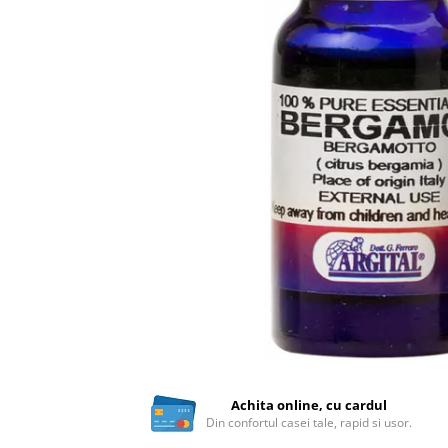
Ceai vrac
Ceaiuri diverse si accesorii
Bauturi
Apa
Sucuri
Vinuri, bere si alte bauturi
Siropuri naturale
Energizante
Carbogazoase
Siropuri Bio
Cacao si inlocuitori
Seminte bio pentru germinat
Seminte din plante oleaginoase
Superalimente bio
Fructe si legume Bio
Achita online, cu cardul
Din confortul casei tale, rapid si usor.
Alimente de baza