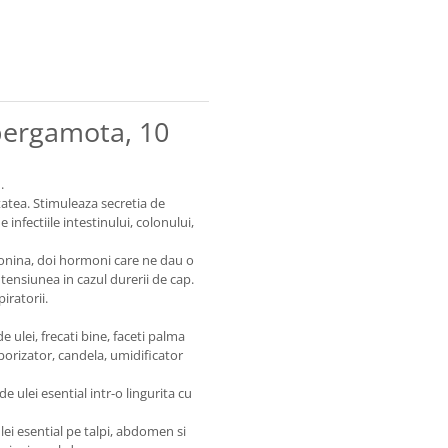
 bergamota, 10
.
atea. Stimuleaza secretia de
infectiile intestinului, colonului,
tonina, doi hormoni care ne dau o
tensiunea in cazul durerii de cap.
iratorii.
e ulei, frecati bine, faceti palma
vaporizator, candela, umidificator
e ulei esential intr-o lingurita cu
ulei esential pe talpi, abdomen si