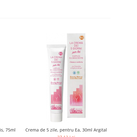
is, 75ml
Crema de 5 zile, pentru Ea, 30ml Argital
Crema de
ro