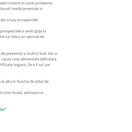
sele noastre in orice probleme
nlocuiti medicamentele si
iile si/sau prospectele
prospectele si aveti grija la
matie va ridica un semnal de
de prevenire a multor boli, dar si
 cauza unei alimentatii deficitare
ficate organic, fara E-uri, pe
a alta in functie de stilul de
ti vreo boala, adresati-va
te!"