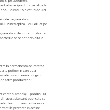
buric si pe abdomen.
ential in recipientul special de la
apa. Picurati 3-5 picaturi de ulei
leiul de bergamota in
lui. Puteti aplica uleiul diluat pe
bergamota in deodorantul dvs. cu
bacteriile ce se pot dezvolta la
astra in permanenta acuratetea
foarte putine) in care apar
rmativ si nu creeaza obligatii
e de catre producator /
 eticheta si ambalajul produsului
e din acest site sunt publicate cu
e medicului dumneavoastra sau a
nformatiile prezente in aceste