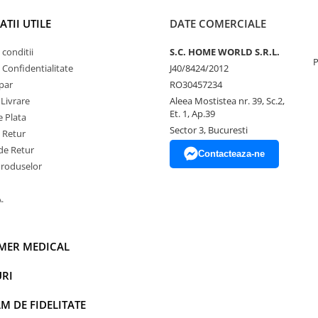
TII UTILE
DATE COMERCIALE
 conditii
S.C. HOME WORLD S.R.L.
P
e Confidentialitate
J40/8424/2012
par
RO30457234
 Livrare
Aleea Mostistea nr. 39, Sc.2,
Et. 1, Ap.39
 Plata
Sector 3, Bucuresti
e Retur
de Retur
Contacteaza-ne
Produselor
.
IMER MEDICAL
RI
 DE FIDELITATE