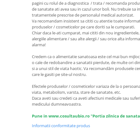
Seminte, fructe uscate, samburi
pagini cu rolul de a diagnostica / trata / recomanda produ
de sanatate ati avea sau in cazul unor boli. Nu trebuie sa i
Mixuri, condimente si mirodenii
tratamentele prescrise de personalul medical autorizat.
Mixuri
Va recomandam insistent sa cititi cu atentie toate informat
produselor / cosmeticelor pe care doriti sa le cumparati.
Condimente
Chiar daca le-ati cumparat, mai cititi din nou ingredientele, 
Mirodenii
alergiile alimentare / sau alte alergii / sau orice alta infor
Maioneza bio
alarma!
Pesto Bio
Credem ca o alimentatie sanatoasa este cel mai bun mijloc 
Semipreparate
o cale de redobandire a sanatatii pierdute, de multe ori din
si a unui stil de viata haotic. Va recomandăm produsele certi
Specialitati si produse asiatice
care le gasiti pe site-ul nostru.
Efectele produselor / cosmeticelor variaza de la o persoana l
viata, metabolism, varsta, stare de sanatate, etc.
Daca aveti sau credeti ca aveti afectiuni medicale sau suferi
medicului dumneavoastra.
Pune in www.cosultaubio.ro "Portia zilnica de sanata
Informatii conformitate produs