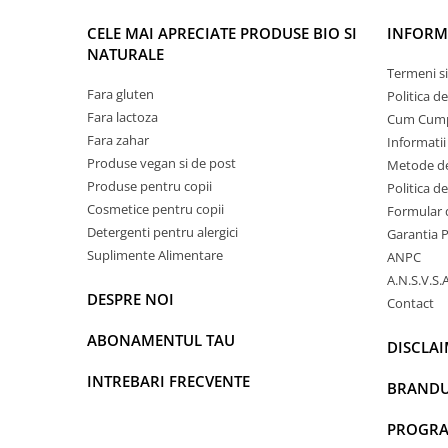
CELE MAI APRECIATE PRODUSE BIO SI
INFORMA
NATURALE
Termeni si
Fara gluten
Politica d
Fara lactoza
Cum Cum
Fara zahar
Informatii
Produse vegan si de post
Metode de
Produse pentru copii
Politica d
Cosmetice pentru copii
Formular 
Detergenti pentru alergici
Garantia 
Suplimente Alimentare
ANPC
A.N.S.V.S.A
DESPRE NOI
Contact
ABONAMENTUL TAU
DISCLA
INTREBARI FRECVENTE
BRANDU
PROGRAM