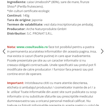
Seminte, fructe uscate, samburi
Ingrediente:
caise Umeboshi* (80%), sare de mare, frunze
Shiso* (Perilla frutescens).
Mixuri, condimente si mirodenii
*din culturi certificate ecologic
Mixuri
Continut:
140g
Tara de origine:
Japonia
Condimente
Termen de valabilitate:
vezi data inscriptionata pe ambalaj.
Mirodenii
Producator:
Arche Naturprodukte GmbH
Maioneza bio
Distribuitor:
S.C. PRONAT S.R.L.
Pesto Bio
Semipreparate
Nota:
www.cosultaubio.ro
face tot posibilul pentru a pastra
in permanenta acuratetea informatiilor din aceasta pagina, insa,
Specialitati si produse asiatice
mai exista si cazuri (foarte putine) in care apar inadvertente.
Pozele prezentate pe site au un caracter informativ si nu
creeaza obligatii contractuale. Unele specificatii sau pretul pot fi
modificate de catre producator / furnizor fara preaviz sau pot
contine erori de operare.
Important:
Intotdeauna cititi cu mare atentie descrierea,
eticheta si ambalajul produsului / cosmeticelor inainte de a-l / a
le utiliza! Toate informatiile din acest site sunt publicate cu scop
informativ si nu substituie sfaturile sau prescriptiile medicului
dumneavoastra sau a oricarui personal medical calificat. Nu
trebuie sa folositi informatiile prezente in aceste pagini cu rolul de