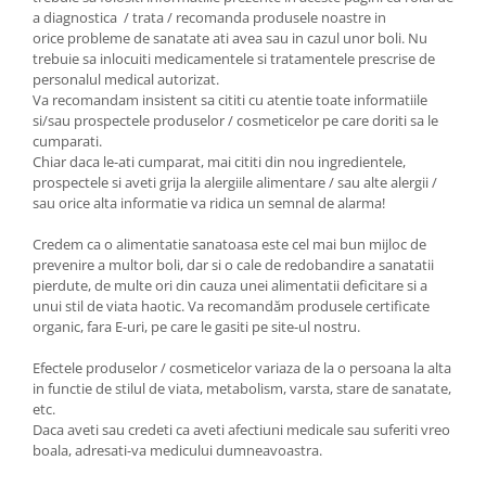
a diagnostica / trata / recomanda produsele noastre in
orice probleme de sanatate ati avea sau in cazul unor boli. Nu
trebuie sa inlocuiti medicamentele si tratamentele prescrise de
personalul medical autorizat.
Va recomandam insistent sa cititi cu atentie toate informatiile
si/sau prospectele produselor / cosmeticelor pe care doriti sa le
cumparati.
Chiar daca le-ati cumparat, mai cititi din nou ingredientele,
prospectele si aveti grija la alergiile alimentare / sau alte alergii /
sau orice alta informatie va ridica un semnal de alarma!
Credem ca o alimentatie sanatoasa este cel mai bun mijloc de
prevenire a multor boli, dar si o cale de redobandire a sanatatii
pierdute, de multe ori din cauza unei alimentatii deficitare si a
unui stil de viata haotic. Va recomandăm produsele certificate
organic, fara E-uri, pe care le gasiti pe site-ul nostru.
Efectele produselor / cosmeticelor variaza de la o persoana la alta
in functie de stilul de viata, metabolism, varsta, stare de sanatate,
etc.
Daca aveti sau credeti ca aveti afectiuni medicale sau suferiti vreo
boala, adresati-va medicului dumneavoastra.