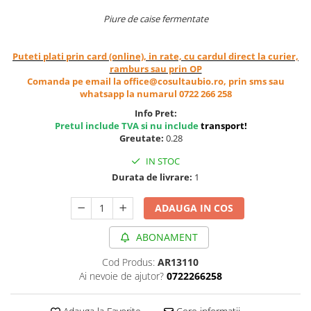
Cereale, fulgi din cereale, mic
Piure de caise fermentate
dejun
Lactate
Puteti plati prin card (online), in rate, cu cardul direct la curier,
Bauturi vegetale
ramburs sau prin OP
Orez, Faina si Premixuri
Comanda pe email la office@cosultaubio.ro, prin sms sau
whatsapp la numarul 0722 266 258
Ulei, otet
Info Pret:
Produse din carne
Pretul include TVA si nu include
transport
!
Sosuri, Ketchup bio
Greutate:
0.28
Pudre si prafuri
IN STOC
Supe
Durata de livrare:
1
Conserve, Pateuri, creme
tartinabile
ADAUGA IN COS
Masline
Leguminoase si seminte
ABONAMENT
Fermenti si gelifianti
Cod Produs:
AR13110
Produse din soia
Ai nevoie de ajutor?
0722266258
Sare si inlocuitori
Produse care inlocuiesc carnea