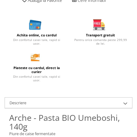
Adauga la Favorite
Cere informatii
Unt, alternativa unt
Paine bio
Paste
Terci bio
Achita online, cu cardul
Transport gratuit
Dulciuri
Din confortul casei tale, rapid si
Pentru orice comanda peste 299,99
usor.
de lei.
Ciocolata
Dulceturi, gemuri, compoturi
Creme
Plateste cu cardul, direct la
Bomboane, Caramele si Jeleuri
curier
Din confortul casei tale, rapid si
Biscuiti si napolitane
usor.
Inghetata
Zahar si indulcitori
Descriere
Batoane
Dulciuri bio
Arche - Pasta BIO Umeboshi,
Guma de mestecat bio
140g
Snacksuri
Piure de caise fermentate