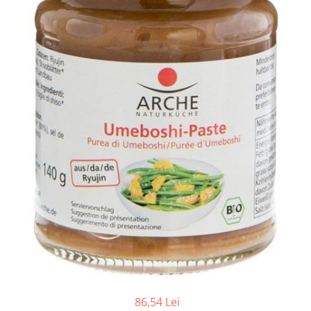
Ceai vrac
Ceaiuri diverse si accesorii
Bauturi
Apa
Sucuri
Vinuri, bere si alte bauturi
Siropuri naturale
Energizante
Carbogazoase
Siropuri Bio
Cacao si inlocuitori
Seminte bio pentru germinat
Seminte din plante oleaginoase
Superalimente bio
Fructe si legume Bio
Alimente de baza
86,54 Lei