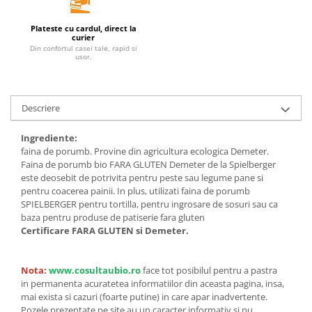
Unt, alternativa unt
Plateste cu cardul, direct la
Paine bio
curier
Din confortul casei tale, rapid si
Paste
usor.
Terci bio
Dulciuri
Descriere
Ciocolata
Dulceturi, gemuri, compoturi
Ingrediente:
Creme
faina de porumb. Provine din agricultura ecologica Demeter.
Bomboane, Caramele si Jeleuri
Faina de porumb bio FARA GLUTEN Demeter de la Spielberger
este deosebit de potrivita pentru peste sau legume pane si
Biscuiti si napolitane
pentru coacerea painii. In plus, utilizati faina de porumb
Inghetata
SPIELBERGER pentru tortilla, pentru ingrosare de sosuri sau ca
baza pentru produse de patiserie fara gluten
Zahar si indulcitori
Certificare FARA GLUTEN si Demeter.
Batoane
Dulciuri bio
Nota:
www.cosultaubio.ro
face tot posibilul pentru a pastra
Guma de mestecat bio
in permanenta acuratetea informatiilor din aceasta pagina, insa,
Snacksuri
mai exista si cazuri (foarte putine) in care apar inadvertente.
Pozele prezentate pe site au un caracter informativ si nu