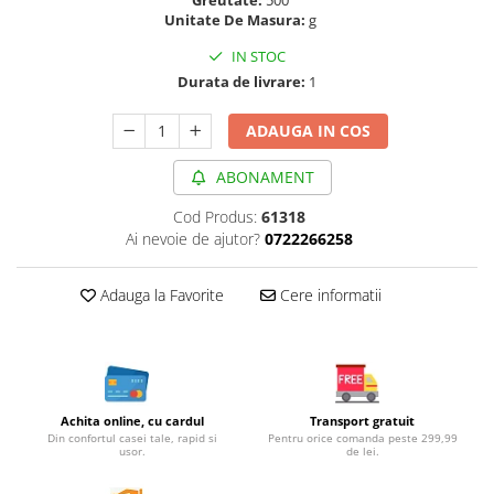
Greutate:
500
Cereale, fulgi din cereale, mic
Unitate De Masura:
g
dejun
IN STOC
Lactate
Durata de livrare:
1
Bauturi vegetale
Orez, Faina si Premixuri
ADAUGA IN COS
Ulei, otet
ABONAMENT
Produse din carne
Sosuri, Ketchup bio
Cod Produs:
61318
Pudre si prafuri
Ai nevoie de ajutor?
0722266258
Supe
Adauga la Favorite
Cere informatii
Conserve, Pateuri, creme
tartinabile
Masline
Leguminoase si seminte
Fermenti si gelifianti
Achita online, cu cardul
Transport gratuit
Produse din soia
Din confortul casei tale, rapid si
Pentru orice comanda peste 299,99
usor.
de lei.
Sare si inlocuitori
Produse care inlocuiesc carnea