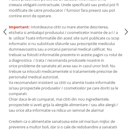
Seminte, fructe uscate, samburi
creeaza obligatii contractuale. Unele specificatii sau pretul pot fi
Mixuri, condimente si mirodenii
modificate de catre producator / furnizor fara preaviz sau pot
contine erori de operare.
Mixuri
Condimente
Important:
Intotdeauna cititi cu mare atentie descrierea,
eticheta si ambalajul produsului / cosmeticelor inainte de a-l / a
Mirodenii
le utiliza! Toate informatiile din acest site sunt publicate cu scop
Maioneza bio
informativ si nu substituie sfaturile sau prescriptiile medicului
Pesto Bio
dumneavoastra sau a oricarui personal medical calificat. Nu
trebuie sa folositi informatiile prezente in aceste pagini cu rolul de
Semipreparate
a diagnostica / trata / recomanda produsele noastre in
Specialitati si produse asiatice
orice probleme de sanatate ati avea sau in cazul unor boli. Nu
trebuie sa inlocuiti medicamentele si tratamentele prescrise de
personalul medical autorizat.
Va recomandam insistent sa cititi cu atentie toate informatiile
si/sau prospectele produselor / cosmeticelor pe care doriti sa le
cumparati.
Chiar daca le-ati cumparat, mai cititi din nou ingredientele,
prospectele si aveti grija la alergiile alimentare / sau alte alergii /
sau orice alta informatie va ridica un semnal de alarma!
Credem ca o alimentatie sanatoasa este cel mai bun mijloc de
prevenire a multor boli, dar si o cale de redobandire a sanatatii