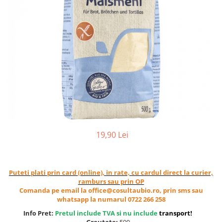
Ceai vrac
Ceaiuri diverse si accesorii
Bauturi
Apa
Sucuri
Vinuri, bere si alte bauturi
Siropuri naturale
Energizante
Carbogazoase
Siropuri Bio
19,90 Lei
Cacao si inlocuitori
Seminte bio pentru germinat
Seminte din plante oleaginoase
Puteti plati prin card (online), in rate, cu cardul direct la curier,
ramburs sau prin OP
Superalimente bio
Comanda pe email la office@cosultaubio.ro, prin sms sau
Fructe si legume Bio
whatsapp la numarul 0722 266 258
Info Pret:
Pretul include TVA si nu include
transport
!
Alimente de baza