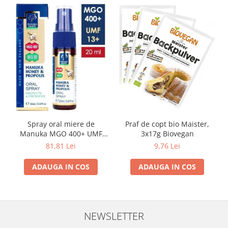
Spray oral miere de
Praf de copt bio Maister,
Manuka MGO 400+ UMF
3x17g Biovegan
13+ cu Propolis (20ml)
81,81 Lei
9,76 Lei
ADAUGA IN COS
ADAUGA IN COS
NEWSLETTER