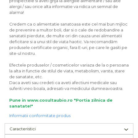
prospectele si aveti grija la alergiile alimentare / sau alte
alergii / sau orice alta informatie va ridica un semnal de
alarma!
Credem ca o alimentatie sanatoasa este cel mai bun mijloc
de prevenire a multor boli, dar si o cale de redobandire a
sanatatii pierdute, de multe ori din cauza unei alimentatii
deficitare si a unui stil de viata haotic. Va recomandăm
produsele certificate organic, fara E-uri, pe care le gasiti pe
site-ul nostru.
Efectele produselor / cosmeticelor variaza de la o persoana
la alta in functie de stilul de viata, metabolism, varsta, stare
de sanatate, etc.
Daca aveti sau credeti ca aveti afectiuni medicale sau
suferiti vreo boala, adresati-va medicului dumneavoastra.
Pune in www.cosultaubio.ro "Portia zilnica de
sanatate!"
Informatii conformitate produs
Caracteristici