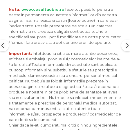
Seminte, fructe uscate, samburi
Mixuri, condimente si mirodenii
Nota:
www.cosultaubio.ro
face tot posibilul pentru a
pastra in permanenta acuratetea informatiilor din aceasta
Mixuri
pagina, insa, mai exista si cazuri (foarte putine) in care apar
Condimente
inadvertente. Pozele prezentate pe site au un caracter
informativ si nu creeaza obligatii contractuale. Unele
Mirodenii
specificatii sau pretul pot fi modificate de catre producator
Maioneza bio
/ furnizor fara preaviz sau pot contine erori de operare.
Pesto Bio
Important:
Intotdeauna cititi cu mare atentie descrierea,
Semipreparate
eticheta si ambalajul produsului / cosmeticelor inainte de a-l
/ a le utiliza! Toate informatiile din acest site sunt publicate
Specialitati si produse asiatice
cu scop informativ si nu substituie sfaturile sau prescriptiile
medicului dumneavoastra sau a oricarui personal medical
calificat. Nu trebuie sa folositi informatiile prezente in
aceste pagini cu rolul de a diagnostica / trata / recomanda
produsele noastre in orice probleme de sanatate ati avea
sau in cazul unor boli. Nu trebuie sa inlocuiti medicamentele
si tratamentele prescrise de personalul medical autorizat.
Va recomandam insistent sa cititi cu atentie toate
informatiile si/sau prospectele produselor / cosmeticelor pe
care doriti sa le cumparati.
Chiar daca le-ati cumparat, mai cititi din nou ingredientele,