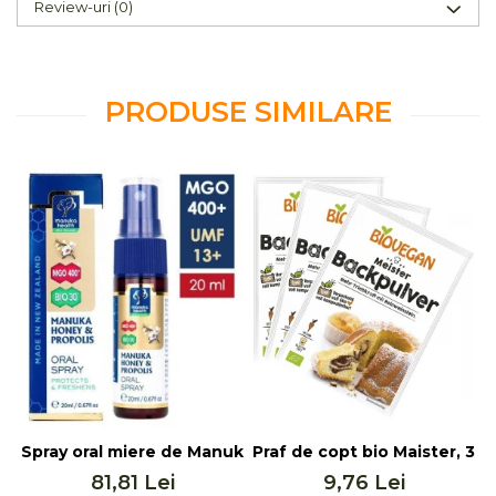
Review-uri
(0)
PRODUSE SIMILARE
Spray oral miere de Manuka MGO 400+ UMF 13+ cu Propol
Praf de copt bio Maister, 3x
P
81,81 Lei
9,76 Lei