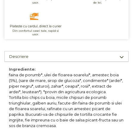
usor.
de lei.
Unt, alternativa unt
Paine bio
Paste
Plateste cu cardul, direct la curier
Terci bio
Din confortul casei tale, rapid si
usor.
Dulciuri
Ciocolata
Dulceturi, gemuri, compoturi
Descriere
Creme
Ingrediente:
Bomboane, Caramele si Jeleuri
faina de porumb*, ulei de floarea-soarelui*, amestec boia
Biscuiti si napolitane
(5%), (sare de mare, sirop de glucoza*, condimente* (ardei*,
Inghetata
piper negru*, usturoi), zahar*, ceapa*, rosii*, extract de
ardei*, leustean*). *provin din agricultura ecologica.
Zahar si indulcitori
Tortilla bio chips cu boia, micile chipsuri de porumb
Batoane
triunghiular, galben auriu, facute din faina de porumb si ulei
Dulciuri bio
de floarea soarelui, rafinate cu un amestec picant de
paprika. Bucurati-va de chipsurile de tortilla crocante fie
Guma de mestecat bio
ingrijite, fie impreuna cu o baie de salsa picant-fructa sau un
Snacksuri
sos de branza cremoasa.