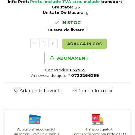
Info Pret:
Pretul include TVA si nu include
transport
!
Cereale, fulgi din cereale, mic
Greutate:
125
dejun
Unitate De Masura:
g
Lactate
IN STOC
Bauturi vegetale
Durata de livrare:
1
Orez, Faina si Premixuri
Ulei, otet
ADAUGA IN COS
Produse din carne
Sosuri, Ketchup bio
ABONAMENT
Pudre si prafuri
Cod Produs:
652959
Supe
Ai nevoie de ajutor?
0722266258
Conserve, Pateuri, creme
tartinabile
Adauga la Favorite
Cere informatii
Masline
Leguminoase si seminte
Fermenti si gelifianti
Produse din soia
Sare si inlocuitori
Achita online, cu cardul
Transport gratuit
Produse care inlocuiesc carnea
Din confortul casei tale, rapid si
Pentru orice comanda peste 299,99