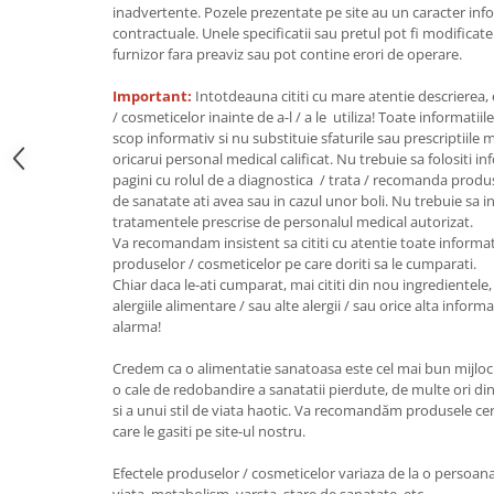
inadvertente. Pozele prezentate pe site au un caracter info
Unt, alternativa unt
contractuale. Unele specificatii sau pretul pot fi modificat
Paine bio
furnizor fara preaviz sau pot contine erori de operare.
Paste
Important:
Intotdeauna cititi cu mare atentie descrierea,
Terci bio
/ cosmeticelor inainte de a-l / a le utiliza! Toate informatiil
scop informativ si nu substituie sfaturile sau prescriptiil
Dulciuri
oricarui personal medical calificat. Nu trebuie sa folositi i
Ciocolata
pagini cu rolul de a diagnostica / trata / recomanda produ
de sanatate ati avea sau in cazul unor boli. Nu trebuie sa i
Dulceturi, gemuri, compoturi
tratamentele prescrise de personalul medical autorizat.
Creme
Va recomandam insistent sa cititi cu atentie toate informat
Bomboane, Caramele si Jeleuri
produselor / cosmeticelor pe care doriti sa le cumparati.
Chiar daca le-ati cumparat, mai cititi din nou ingredientele, 
Biscuiti si napolitane
alergiile alimentare / sau alte alergii / sau orice alta infor
Inghetata
alarma!
Zahar si indulcitori
Credem ca o alimentatie sanatoasa este cel mai bun mijloc 
Batoane
o cale de redobandire a sanatatii pierdute, de multe ori din
Dulciuri bio
si a unui stil de viata haotic. Va recomandăm produsele certi
Guma de mestecat bio
care le gasiti pe site-ul nostru.
Snacksuri
Efectele produselor / cosmeticelor variaza de la o persoana l