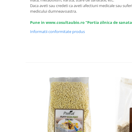
Seminte, fructe uscate, samburi
viata, metabolism, varsta, stare de sanatate, etc.
Daca aveti sau credeti ca aveti afectiuni medicale sau suferi
Mixuri, condimente si mirodenii
medicului dumneavoastra.
Mixuri
Pune in www.cosultaubio.ro "Portia zilnica de sanata
Condimente
Informatii conformitate produs
Mirodenii
Maioneza bio
Pesto Bio
Semipreparate
Specialitati si produse asiatice