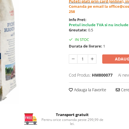
Puteti plati prin card (online), 
Comanda pe email la office@cos
258
Info Pret:
Pretul include TVA si nu include
Greutate:
0.5
IN STOC
Durata de livrare:
1
ADAUG
Cod Produs:
HM800077
Ai nev
Adauga la Favorite
Cere 
Transport gratuit
Pentru orice comanda peste 299,99 de
lei.