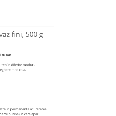
z fini, 500 g
i susan.
uten în diferite moduri.
eghere medicala.
astra in permanenta acuratetea
foarte putine) in care apar