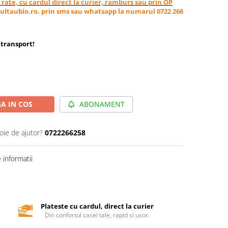
in rate, cu cardul direct la curier, ramburs sau prin OP
ultaubio.ro, prin sms sau whatsapp la numarul 0722 266
transport
!
A IN COS
ABONAMENT
oie de ajutor?
0722266258
informatii
Plateste cu cardul, direct la curier
Din confortul casei tale, rapid si usor.