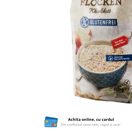
Ceai vrac
Ceaiuri diverse si accesorii
Bauturi
Apa
Sucuri
Vinuri, bere si alte bauturi
Siropuri naturale
Energizante
Carbogazoase
Siropuri Bio
Cacao si inlocuitori
Seminte bio pentru germinat
Seminte din plante oleaginoase
Superalimente bio
Fructe si legume Bio
Achita online, cu cardul
Din confortul casei tale, rapid si usor.
Alimente de baza