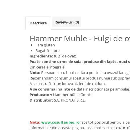
Cereale, fulgi din cereale, mic
dejun
Lactate
Review-uri
(0)
Descriere
Bauturi vegetale
Orez, Faina si Premixuri
Hammer Muhle - Fulgi de ova
Ulei, otet
Fara gluten
Produse din carne
Bogati în fibre
Sosuri, Ketchup bio
Ingrediente:
fulgi de
ovaz
.
Poate contine urme de soia, produse din lapte, nuci s
Pudre si prafuri
Din cereale integrale.
Supe
Nota:
Persoanele cu boala celiaca pot tolera ovazul fara gl
Conserve, Pateuri, creme
Recomandam consumul acestui produs numai sub suprav
tartinabile
A se pastra într-un loc uscat, ferit de caldura.
A se consuma înainte de
data inscriptionata pe ambalaj.
Masline
Producator:
Hammermühle GmbH
Leguminoase si seminte
Distribuitor:
S.C. PRONAT S.R.L.
Fermenti si gelifianti
Produse din soia
Sare si inlocuitori
Nota:
www.cosultaubio.ro
face tot posibilul pentru a p
informatiilor din aceasta pagina, insa, mai exista si cazuri (
Produse care inlocuiesc carnea