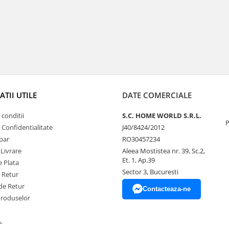
TII UTILE
DATE COMERCIALE
 conditii
S.C. HOME WORLD S.R.L.
P
e Confidentialitate
J40/8424/2012
par
RO30457234
 Livrare
Aleea Mostistea nr. 39, Sc.2,
Et. 1, Ap.39
 Plata
Sector 3, Bucuresti
e Retur
de Retur
Contacteaza-ne
Produselor
.