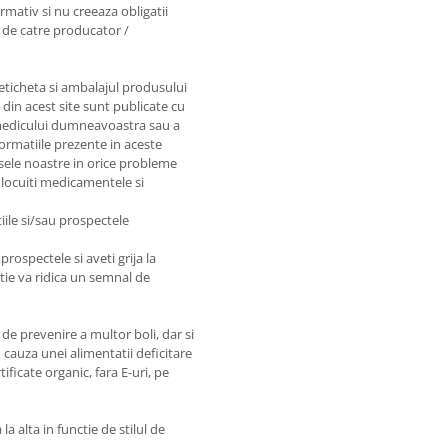
rmativ si nu creeaza obligatii
e de catre producator /
 eticheta si ambalajul produsului
e din acest site sunt publicate cu
e medicului dumneavoastra sau a
nformatiile prezente in aceste
sele noastre in orice probleme
nlocuiti medicamentele si
iile si/sau prospectele
prospectele si aveti grija la
matie va ridica un semnal de
de prevenire a multor boli, dar si
 cauza unei alimentatii deficitare
ficate organic, fara E-uri, pe
a alta in functie de stilul de