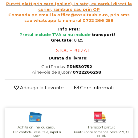
Puteti plati prin card (online), in rate, cu cardul direct la
Cereale, fulgi din cereale, mic
curier, ramburs sau prin OP
dejun
Comanda pe email la office@cosultaubio.ro, prin sms
Lactate
sau whatsapp la numarul 0722 266 258
Bauturi vegetale
Info Pret:
Pretul include TVA si nu include
transport
!
Orez, Faina si Premixuri
Greutate:
0.125
Ulei, otet
STOC EPUIZAT
Produse din carne
Durata de livrare:
1
Sosuri, Ketchup bio
Cod Produs:
PRN530752
Pudre si prafuri
Ai nevoie de ajutor?
0722266258
Supe
Conserve, Pateuri, creme
Adauga la Favorite
Cere informatii
tartinabile
Masline
Leguminoase si seminte
Fermenti si gelifianti
Produse din soia
Achita online, cu cardul
Transport gratuit
Sare si inlocuitori
Din confortul casei tale, rapid si
Pentru orice comanda peste 299,99
usor.
de lei.
Produse care inlocuiesc carnea