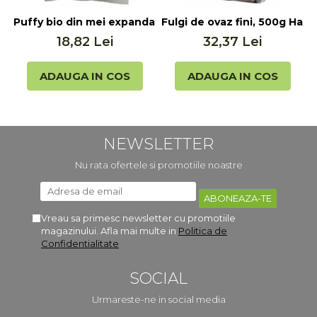
Puffy bio din mei expandat natur, 200g Pronat
Fulgi de ovaz fini, 500g Ha
T
18,82 Lei
32,37 Lei
ADAUGA IN COS
ADAUGA IN COS
NEWSLETTER
Nu rata ofertele si promotiile noastre
Vreau sa primesc newsletter cu promotiile
magazinului. Afla mai multe in
Politica de
Confidentialitate
SOCIAL
Urmareste-ne in social media