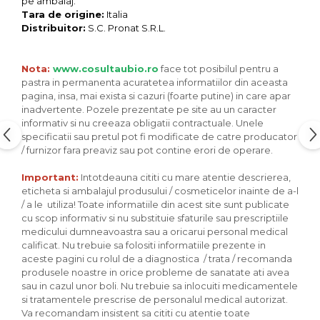
Seminte, fructe uscate, samburi
pe ambalaj.
Tara de origine:
Italia
Mixuri, condimente si mirodenii
Distribuitor:
S.C. Pronat S.R.L.
Mixuri
Condimente
Nota:
www.cosultaubio.ro
face tot posibilul pentru a
Mirodenii
pastra in permanenta acuratetea informatiilor din aceasta
pagina, insa, mai exista si cazuri (foarte putine) in care apar
Maioneza bio
inadvertente. Pozele prezentate pe site au un caracter
Pesto Bio
informativ si nu creeaza obligatii contractuale. Unele
specificatii sau pretul pot fi modificate de catre producator
Semipreparate
/ furnizor fara preaviz sau pot contine erori de operare.
Specialitati si produse asiatice
Important:
Intotdeauna cititi cu mare atentie descrierea,
eticheta si ambalajul produsului / cosmeticelor inainte de a-l
/ a le utiliza! Toate informatiile din acest site sunt publicate
cu scop informativ si nu substituie sfaturile sau prescriptiile
medicului dumneavoastra sau a oricarui personal medical
calificat. Nu trebuie sa folositi informatiile prezente in
aceste pagini cu rolul de a diagnostica / trata / recomanda
produsele noastre in orice probleme de sanatate ati avea
sau in cazul unor boli. Nu trebuie sa inlocuiti medicamentele
si tratamentele prescrise de personalul medical autorizat.
Va recomandam insistent sa cititi cu atentie toate