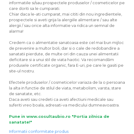
informatiile si/sau prospectele produselor / cosmeticelor pe
care doriti sa le cumparati.
Chiar daca le-ati cumparat, mai cititi din nou ingredientele,
prospectele si aveti grija la alergiile alimentare / sau alte
alergii / sau orice alta informatie va ridica un semnal de
alarma!
Credem ca o alimentatie sanatoasa este cel mai bun mijloc
de prevenire a multor boli, dar si o cale de redobandire a
sanatatii pierdute, de multe ori din cauza unei alimentatii
deficitare si a unui stil de viata haotic. Va recomandăm
produsele certificate organic, fara E-uri, pe care le gasiti pe
site-ul nostru.
Efectele produselor / cosmeticelor variaza de la o persoana
la alta in functie de stilul de viata, metabolism, varsta, stare
de sanatate, etc.
Daca aveti sau credeti ca aveti afectiuni medicale sau
suferiti vreo boala, adresati-va medicului dumneavoastra.
Pune in www.cosultaubio.ro "Portia zilnica de
sanatate!"
Informatii conformitate produs