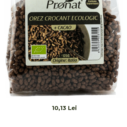
Ceai vrac
Ceaiuri diverse si accesorii
Bauturi
Apa
Sucuri
Vinuri, bere si alte bauturi
Siropuri naturale
Energizante
Carbogazoase
Siropuri Bio
Cacao si inlocuitori
Seminte bio pentru germinat
Seminte din plante oleaginoase
Superalimente bio
10,13 Lei
Fructe si legume Bio
Alimente de baza