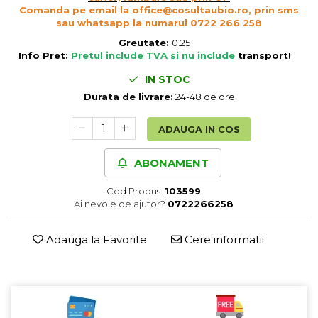
Comanda pe email la office@cosultaubio.ro, prin sms
Cereale, fulgi din cereale, mic
sau whatsapp la numarul 0722 266 258
dejun
Greutate:
0.25
Lactate
Info Pret:
Pretul include TVA si nu include
transport
!
Bauturi vegetale
IN STOC
Orez, Faina si Premixuri
Durata de livrare:
24-48 de ore
Ulei, otet
Produse din carne
ADAUGA IN COS
Sosuri, Ketchup bio
Pudre si prafuri
ABONAMENT
Supe
Conserve, Pateuri, creme
Cod Produs:
103599
Ai nevoie de ajutor?
0722266258
tartinabile
Masline
Adauga la Favorite
Cere informatii
Leguminoase si seminte
Fermenti si gelifianti
Produse din soia
Sare si inlocuitori
Produse care inlocuiesc carnea