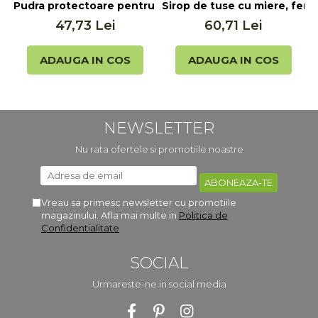
Sirop de tuse cu miere, feni
Pudra protectoare pentru copii, 60g Argital
P
60,71 Lei
47,73 Lei
ADAUGA IN COS
ADAUGA IN COS
NEWSLETTER
Nu rata ofertele si promotiile noastre
Vreau sa primesc newsletter cu promotiile
magazinului. Afla mai multe in
Politica de
Confidentialitate
SOCIAL
Urmareste-ne in social media