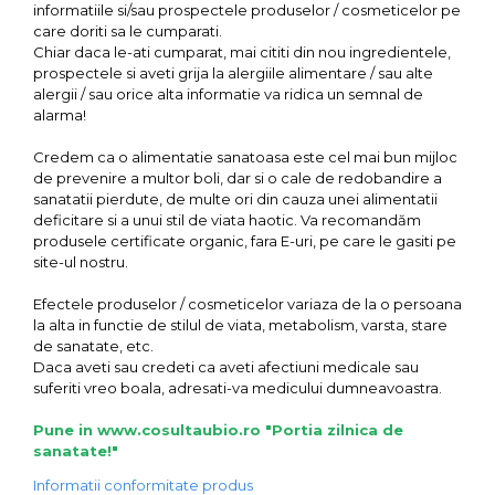
informatiile si/sau prospectele produselor / cosmeticelor pe
care doriti sa le cumparati.
Chiar daca le-ati cumparat, mai cititi din nou ingredientele,
prospectele si aveti grija la alergiile alimentare / sau alte
alergii / sau orice alta informatie va ridica un semnal de
alarma!
Credem ca o alimentatie sanatoasa este cel mai bun mijloc
de prevenire a multor boli, dar si o cale de redobandire a
sanatatii pierdute, de multe ori din cauza unei alimentatii
deficitare si a unui stil de viata haotic. Va recomandăm
produsele certificate organic, fara E-uri, pe care le gasiti pe
site-ul nostru.
Efectele produselor / cosmeticelor variaza de la o persoana
la alta in functie de stilul de viata, metabolism, varsta, stare
de sanatate, etc.
Daca aveti sau credeti ca aveti afectiuni medicale sau
suferiti vreo boala, adresati-va medicului dumneavoastra.
Pune in www.cosultaubio.ro "Portia zilnica de
sanatate!"
Informatii conformitate produs