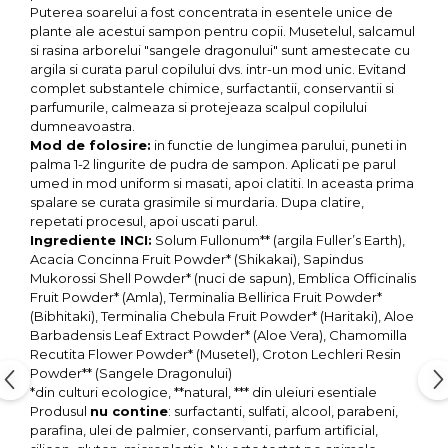
Seminte, fructe uscate, samburi
Puterea soarelui a fost concentrata in esentele unice de
plante ale acestui sampon pentru copii. Musetelul, salcamul
Mixuri, condimente si mirodenii
si rasina arborelui "sangele dragonului" sunt amestecate cu
Mixuri
argila si curata parul copilului dvs. intr-un mod unic. Evitand
complet substantele chimice, surfactantii, conservantii si
Condimente
parfumurile, calmeaza si protejeaza scalpul copilului
Mirodenii
dumneavoastra.
Maioneza bio
Mod de folosire:
in functie de lungimea parului, puneti in
palma 1-2 lingurite de pudra de sampon. Aplicati pe parul
Pesto Bio
umed in mod uniform si masati, apoi clatiti. In aceasta prima
Semipreparate
spalare se curata grasimile si murdaria. Dupa clatire,
repetati procesul, apoi uscati parul.
Specialitati si produse asiatice
Ingrediente INCI:
Solum Fullonum** (argila Fuller’s Earth),
Acacia Concinna Fruit Powder* (Shikakai), Sapindus
Mukorossi Shell Powder* (nuci de sapun), Emblica Officinalis
Fruit Powder* (Amla), Terminalia Bellirica Fruit Powder*
(Bibhitaki), Terminalia Chebula Fruit Powder* (Haritaki), Aloe
Barbadensis Leaf Extract Powder* (Aloe Vera), Chamomilla
Recutita Flower Powder* (Musetel), Croton Lechleri Resin
Powder** (Sangele Dragonului)
*din culturi ecologice, **natural, *** din uleiuri esentiale
Produsul
nu contine
: surfactanti, sulfati, alcool, parabeni,
parafina, ulei de palmier, conservanti, parfum artificial,