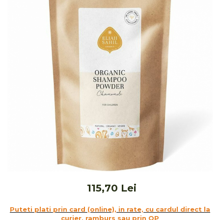
Ceai vrac
Ceaiuri diverse si accesorii
Bauturi
Apa
Sucuri
Vinuri, bere si alte bauturi
Siropuri naturale
Energizante
Carbogazoase
Siropuri Bio
Cacao si inlocuitori
Seminte bio pentru germinat
Seminte din plante oleaginoase
Superalimente bio
115,70 Lei
Fructe si legume Bio
Puteti plati prin card (online), in rate, cu cardul direct la
Alimente de baza
curier, ramburs sau prin OP