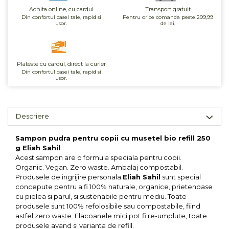
Achita online, cu cardul
Transport gratuit
Unt, alternativa unt
Din confortul casei tale, rapid si
Pentru orice comanda peste 299,99
usor.
de lei.
Paine bio
Paste
Terci bio
Plateste cu cardul, direct la curier
Dulciuri
Din confortul casei tale, rapid si
usor.
Ciocolata
Dulceturi, gemuri, compoturi
Creme
Descriere
Bomboane, Caramele si Jeleuri
Biscuiti si napolitane
Sampon pudra pentru copii cu musetel bio refill 250
Inghetata
g Eliah Sahil
Acest sampon are o formula speciala pentru copii.
Zahar si indulcitori
Organic. Vegan. Zero waste. Ambalaj compostabil.
Batoane
Produsele de ingrijire personala
Eliah Sahil
sunt special
concepute pentru a fi 100% naturale, organice, prietenoase
Dulciuri bio
cu pielea si parul, si sustenabile pentru mediu. Toate
Guma de mestecat bio
produsele sunt 100% refolosibile sau compostabile, fiind
Snacksuri
astfel zero waste. Flacoanele mici pot fi re-umplute, toate
produsele avand si varianta de refill.