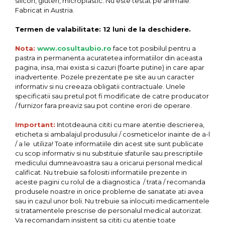
silicon, gluten, microplastic. Nu este testat pe animale.
Fabricat in Austria.
Termen de valabilitate: 12 luni de la deschidere.
Nota:
www.cosultaubio.ro
face tot posibilul pentru a
pastra in permanenta acuratetea informatiilor din aceasta
pagina, insa, mai exista si cazuri (foarte putine) in care apar
inadvertente. Pozele prezentate pe site au un caracter
informativ si nu creeaza obligatii contractuale. Unele
specificatii sau pretul pot fi modificate de catre producator
/ furnizor fara preaviz sau pot contine erori de operare.
Important:
Intotdeauna cititi cu mare atentie descrierea,
eticheta si ambalajul produsului / cosmeticelor inainte de a-l
/ a le utiliza! Toate informatiile din acest site sunt publicate
cu scop informativ si nu substituie sfaturile sau prescriptiile
medicului dumneavoastra sau a oricarui personal medical
calificat. Nu trebuie sa folositi informatiile prezente in
aceste pagini cu rolul de a diagnostica / trata / recomanda
produsele noastre in orice probleme de sanatate ati avea
sau in cazul unor boli. Nu trebuie sa inlocuiti medicamentele
si tratamentele prescrise de personalul medical autorizat.
Va recomandam insistent sa cititi cu atentie toate