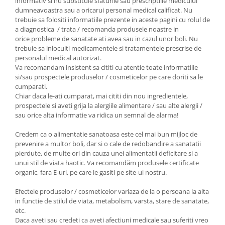
informativ si nu substituie sfaturile sau prescriptiile medicului
dumneavoastra sau a oricarui personal medical calificat. Nu
trebuie sa folositi informatiile prezente in aceste pagini cu rolul de
a diagnostica / trata / recomanda produsele noastre in
orice probleme de sanatate ati avea sau in cazul unor boli. Nu
trebuie sa inlocuiti medicamentele si tratamentele prescrise de
personalul medical autorizat.
Va recomandam insistent sa cititi cu atentie toate informatiile
si/sau prospectele produselor / cosmeticelor pe care doriti sa le
cumparati.
Chiar daca le-ati cumparat, mai cititi din nou ingredientele,
prospectele si aveti grija la alergiile alimentare / sau alte alergii /
sau orice alta informatie va ridica un semnal de alarma!
Credem ca o alimentatie sanatoasa este cel mai bun mijloc de
prevenire a multor boli, dar si o cale de redobandire a sanatatii
pierdute, de multe ori din cauza unei alimentatii deficitare si a
unui stil de viata haotic. Va recomandăm produsele certificate
organic, fara E-uri, pe care le gasiti pe site-ul nostru.
Efectele produselor / cosmeticelor variaza de la o persoana la alta
in functie de stilul de viata, metabolism, varsta, stare de sanatate,
etc.
Daca aveti sau credeti ca aveti afectiuni medicale sau suferiti vreo