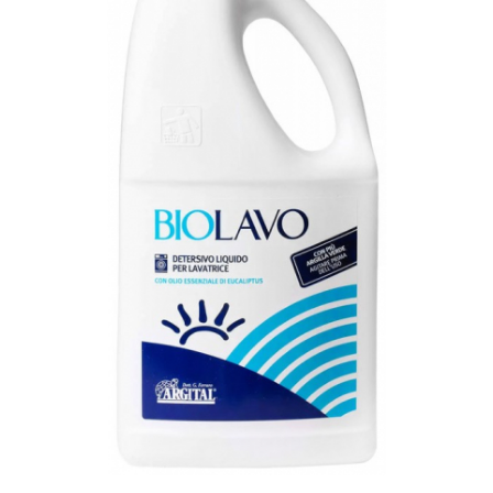
Ceai vrac
Ceaiuri diverse si accesorii
Bauturi
Apa
Sucuri
Vinuri, bere si alte bauturi
Siropuri naturale
Energizante
Carbogazoase
Siropuri Bio
Cacao si inlocuitori
Seminte bio pentru germinat
Seminte din plante oleaginoase
Superalimente bio
Fructe si legume Bio
Alimente de baza