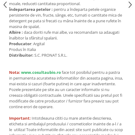
moale, reduceti cantitatea proportional.
Îndepartarea petelor :
pentru a îndeparta petele organice
persistente de vin, fructe, sânge, etc, turnati o cantitate mica de
detergent pe pata si frecati cu mâna înainte de a pune rufete în
masina de spalat.
Albire :
daca doriti rufe mai albe, va recomandam sa adaugati
înalbitor la sfârsitul spalarii.
Producator
: Argital
Produs în Italia
Distribuitor:
S.C. PRONAT S.R.L.
Nota:
www.cosultaubio.ro
face tot posibilul pentru a pastra
in permanenta acuratetea informatiilor din aceasta pagina, insa,
mai exista si cazuri (foarte putine) in care apar inadvertente.
Pozele prezentate pe site au un caracter informativ si nu
creeaza obligatii contractuale. Unele specificatii sau pretul pot fi
modificate de catre producator / furnizor fara preaviz sau pot
contine erori de operare.
Important:
Intotdeauna cititi cu mare atentie descrierea,
eticheta si ambalajul produsului / cosmeticelor inainte de a-l / a
le utiliza! Toate informatiile din acest site sunt publicate cu scop