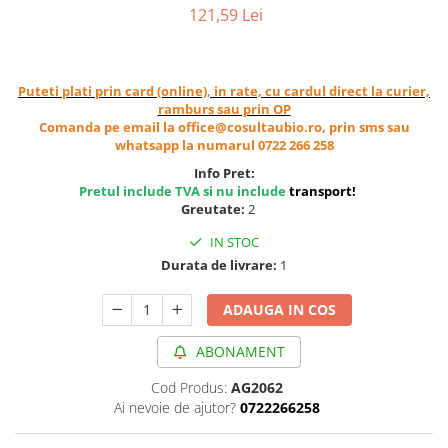
121,59 Lei
Cereale, fulgi din cereale, mic
dejun
Lactate
Bauturi vegetale
Puteti plati prin card (online), in rate, cu cardul direct la curier,
ramburs sau prin OP
Orez, Faina si Premixuri
Comanda pe email la office@cosultaubio.ro, prin sms sau
Ulei, otet
whatsapp la numarul 0722 266 258
Produse din carne
Info Pret:
Sosuri, Ketchup bio
Pretul include TVA si nu include
transport
!
Greutate:
2
Pudre si prafuri
Supe
IN STOC
Durata de livrare:
1
Conserve, Pateuri, creme
tartinabile
ADAUGA IN COS
Masline
Leguminoase si seminte
ABONAMENT
Fermenti si gelifianti
Cod Produs:
AG2062
Produse din soia
Ai nevoie de ajutor?
0722266258
Sare si inlocuitori
Produse care inlocuiesc carnea