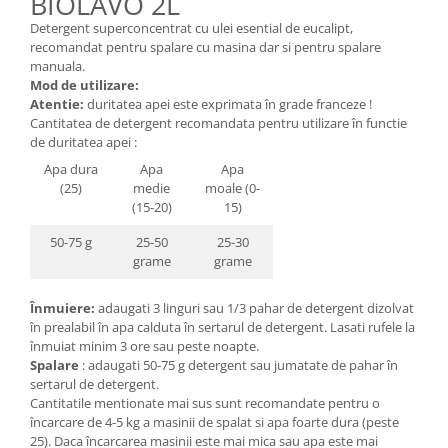
BIOLAVO 2L
Seminte, fructe uscate, samburi
Detergent superconcentrat cu ulei esential de eucalipt,
Mixuri, condimente si mirodenii
recomandat pentru spalare cu masina dar si pentru spalare
Mixuri
manuala.
Mod de utilizare:
Condimente
Atentie:
duritatea apei este exprimata în grade franceze !
Mirodenii
Cantitatea de detergent recomandata pentru utilizare în functie
Maioneza bio
de duritatea apei :
Pesto Bio
Apa dura
Apa
Apa
(25)
medie
moale (0-
Semipreparate
(15-20)
15)
Specialitati si produse asiatice
50-75 g
25-50
25-30
grame
grame
Înmuiere:
adaugati 3 linguri sau 1/3 pahar de detergent dizolvat
în prealabil în apa calduta în sertarul de detergent. Lasati rufele la
înmuiat minim 3 ore sau peste noapte.
Spalare
: adaugati 50-75 g detergent sau jumatate de pahar în
sertarul de detergent.
Cantitatile mentionate mai sus sunt recomandate pentru o
încarcare de 4-5 kg a masinii de spalat si apa foarte dura (peste
25). Daca încarcarea masinii este mai mica sau apa este mai