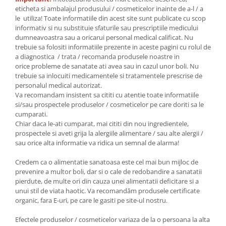
eticheta si ambalajul produsului / cosmeticelor inainte de a-l / a
le utiliza! Toate informatiile din acest site sunt publicate cu scop
informativ si nu substituie sfaturile sau prescriptiile medicului
dumneavoastra sau a oricarui personal medical calificat. Nu
trebuie sa folositi informatiile prezente in aceste pagini cu rolul de
a diagnostica / trata / recomanda produsele noastre in
orice probleme de sanatate ati avea sau in cazul unor boli. Nu
trebuie sa inlocuiti medicamentele si tratamentele prescrise de
personalul medical autorizat.
Va recomandam insistent sa cititi cu atentie toate informatiile
si/sau prospectele produselor / cosmeticelor pe care doriti sa le
cumparati.
Chiar daca le-ati cumparat, mai cititi din nou ingredientele,
prospectele si aveti grija la alergiile alimentare / sau alte alergii /
sau orice alta informatie va ridica un semnal de alarma!
Credem ca o alimentatie sanatoasa este cel mai bun mijloc de
prevenire a multor boli, dar si o cale de redobandire a sanatatii
pierdute, de multe ori din cauza unei alimentatii deficitare si a
unui stil de viata haotic. Va recomandăm produsele certificate
organic, fara E-uri, pe care le gasiti pe site-ul nostru.
Efectele produselor / cosmeticelor variaza de la o persoana la alta