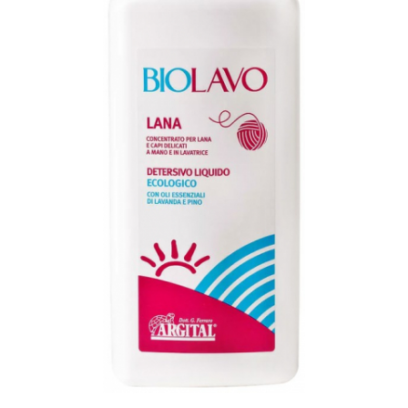
Ceai vrac
Ceaiuri diverse si accesorii
Bauturi
Apa
Sucuri
Vinuri, bere si alte bauturi
Siropuri naturale
Energizante
Carbogazoase
Siropuri Bio
Cacao si inlocuitori
Seminte bio pentru germinat
Seminte din plante oleaginoase
Superalimente bio
Fructe si legume Bio
Alimente de baza