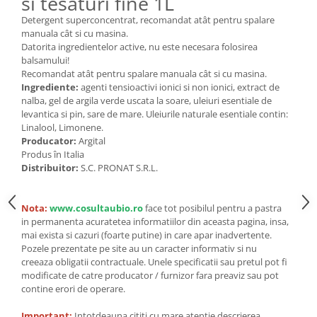
si tesaturi fine 1L
Seminte, fructe uscate, samburi
Detergent superconcentrat, recomandat atât pentru spalare
Mixuri, condimente si mirodenii
manuala cât si cu masina.
Mixuri
Datorita ingredientelor active, nu este necesara folosirea
balsamului!
Condimente
Recomandat atât pentru spalare manuala cât si cu masina.
Mirodenii
Ingrediente:
agenti tensioactivi ionici si non ionici, extract de
Maioneza bio
nalba, gel de argila verde uscata la soare, uleiuri esentiale de
levantica si pin, sare de mare. Uleiurile naturale esentiale contin:
Pesto Bio
Linalool, Limonene.
Semipreparate
Producator:
Argital
Produs în Italia
Specialitati si produse asiatice
Distribuitor:
S.C. PRONAT S.R.L.
Nota:
www.cosultaubio.ro
face tot posibilul pentru a pastra
in permanenta acuratetea informatiilor din aceasta pagina, insa,
mai exista si cazuri (foarte putine) in care apar inadvertente.
Pozele prezentate pe site au un caracter informativ si nu
creeaza obligatii contractuale. Unele specificatii sau pretul pot fi
modificate de catre producator / furnizor fara preaviz sau pot
contine erori de operare.
Important:
Intotdeauna cititi cu mare atentie descrierea,