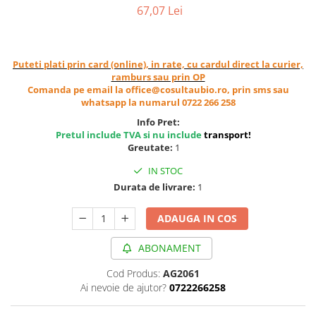
67,07 Lei
Cereale, fulgi din cereale, mic
dejun
Lactate
Bauturi vegetale
Puteti plati prin card (online), in rate, cu cardul direct la curier,
ramburs sau prin OP
Orez, Faina si Premixuri
Comanda pe email la office@cosultaubio.ro, prin sms sau
Ulei, otet
whatsapp la numarul 0722 266 258
Produse din carne
Info Pret:
Sosuri, Ketchup bio
Pretul include TVA si nu include
transport
!
Greutate:
1
Pudre si prafuri
Supe
IN STOC
Durata de livrare:
1
Conserve, Pateuri, creme
tartinabile
ADAUGA IN COS
Masline
Leguminoase si seminte
ABONAMENT
Fermenti si gelifianti
Cod Produs:
AG2061
Produse din soia
Ai nevoie de ajutor?
0722266258
Sare si inlocuitori
Produse care inlocuiesc carnea