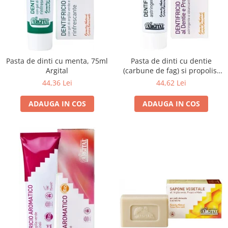
Unt, alternativa unt
Paine bio
Paste
Terci bio
Pasta de dinti cu menta, 75ml
Pasta de dinti cu dentie
Dulciuri
Argital
(carbune de fag) si propolis,
Ciocolata
75ml Argital
44,36 Lei
44,62 Lei
Dulceturi, gemuri, compoturi
ADAUGA IN COS
ADAUGA IN COS
Creme
Bomboane, Caramele si Jeleuri
Biscuiti si napolitane
Inghetata
Zahar si indulcitori
Batoane
Dulciuri bio
Guma de mestecat bio
Snacksuri