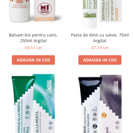
Cereale, fulgi din cereale, mic
dejun
Lactate
Bauturi vegetale
Orez, Faina si Premixuri
Balsam bio pentru caini,
Pasta de dinti cu salvie, 75ml
250ml Argital
Argital
Ulei, otet
69,51 Lei
47,33 Lei
Produse din carne
Sosuri, Ketchup bio
ADAUGA IN COS
ADAUGA IN COS
Pudre si prafuri
Supe
Conserve, Pateuri, creme
tartinabile
Masline
Leguminoase si seminte
Fermenti si gelifianti
Produse din soia
Sare si inlocuitori
Produse care inlocuiesc carnea