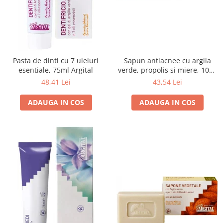
Seminte, fructe uscate, samburi
Mixuri, condimente si mirodenii
Mixuri
Condimente
Mirodenii
Pasta de dinti cu 7 uleiuri
Sapun antiacnee cu argila
Maioneza bio
esentiale, 75ml Argital
verde, propolis si miere, 100g
Argital
48,41 Lei
43,54 Lei
Pesto Bio
Semipreparate
ADAUGA IN COS
ADAUGA IN COS
Specialitati si produse asiatice