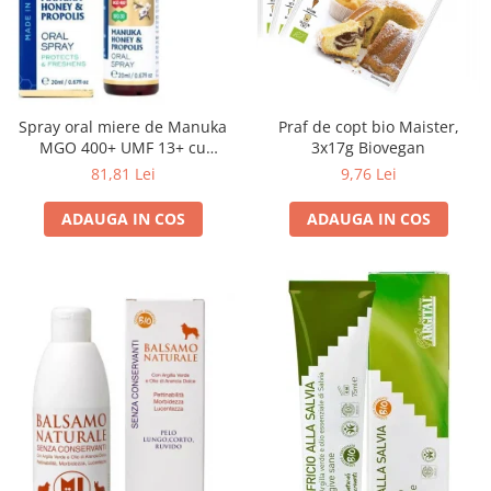
Ceai vrac
Ceaiuri diverse si accesorii
Bauturi
Apa
Praf de copt bio Maister,
Spray oral miere de Manuka
Sucuri
3x17g Biovegan
MGO 400+ UMF 13+ cu
Vinuri, bere si alte bauturi
Propolis (20ml)
9,76 Lei
81,81 Lei
Siropuri naturale
Energizante
ADAUGA IN COS
ADAUGA IN COS
Carbogazoase
Siropuri Bio
Cacao si inlocuitori
Seminte bio pentru germinat
Seminte din plante oleaginoase
Superalimente bio
Fructe si legume Bio
Alimente de baza