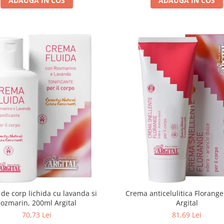
ADAUGA IN COS
ADAUGA IN COS
de corp lichida cu lavanda si
Crema anticelulitica Florang
rozmarin, 200ml Argital
Argital
70,73 Lei
81,69 Lei