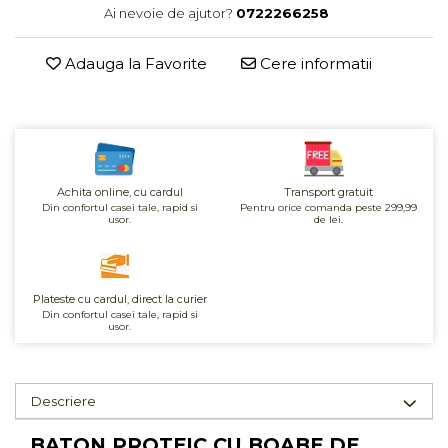
Ai nevoie de ajutor?
0722266258
Cereale, fulgi din cereale, mic
dejun
Lactate
Adauga la Favorite
Cere informatii
Bauturi vegetale
Orez, Faina si Premixuri
Ulei, otet
Produse din carne
Sosuri, Ketchup bio
Achita online, cu cardul
Transport gratuit
Din confortul casei tale, rapid si
Pentru orice comanda peste 299,99
Pudre si prafuri
usor.
de lei.
Supe
Conserve, Pateuri, creme
tartinabile
Plateste cu cardul, direct la curier
Masline
Din confortul casei tale, rapid si
usor.
Leguminoase si seminte
Fermenti si gelifianti
Produse din soia
Descriere
Sare si inlocuitori
BATON PROTEIC CU BOABE DE
Produse care inlocuiesc carnea