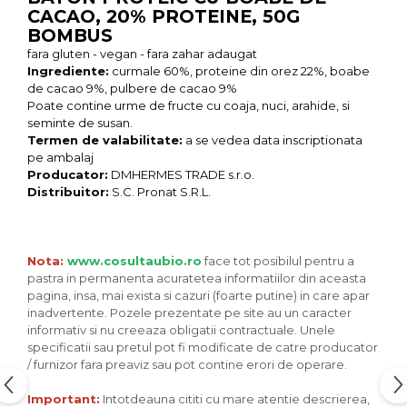
CACAO, 20% PROTEINE, 50G
Unt, alternativa unt
BOMBUS
Paine bio
fara gluten - vegan - fara zahar adaugat
Paste
Ingrediente:
curmale 60%, proteine din orez 22%, boabe
de cacao 9%, pulbere de cacao 9%
Terci bio
Poate contine urme de fructe cu coaja, nuci, arahide, si
Dulciuri
seminte de susan.
Termen de valabilitate:
a se vedea data inscriptionata
Ciocolata
pe ambalaj
Dulceturi, gemuri, compoturi
Producator:
DMHERMES TRADE s.r.o.
Creme
Distribuitor:
S.C. Pronat S.R.L.
Bomboane, Caramele si Jeleuri
Biscuiti si napolitane
Nota:
www.cosultaubio.ro
face tot posibilul pentru a
Inghetata
pastra in permanenta acuratetea informatiilor din aceasta
Zahar si indulcitori
pagina, insa, mai exista si cazuri (foarte putine) in care apar
Batoane
inadvertente. Pozele prezentate pe site au un caracter
informativ si nu creeaza obligatii contractuale. Unele
Dulciuri bio
specificatii sau pretul pot fi modificate de catre producator
Guma de mestecat bio
/ furnizor fara preaviz sau pot contine erori de operare.
Snacksuri
Important:
Intotdeauna cititi cu mare atentie descrierea,