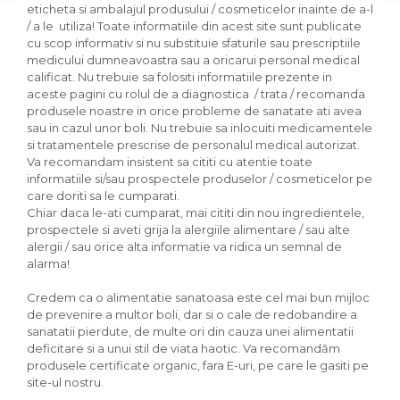
Seminte, fructe uscate, samburi
eticheta si ambalajul produsului / cosmeticelor inainte de a-l
/ a le utiliza! Toate informatiile din acest site sunt publicate
Mixuri, condimente si mirodenii
cu scop informativ si nu substituie sfaturile sau prescriptiile
Mixuri
medicului dumneavoastra sau a oricarui personal medical
calificat. Nu trebuie sa folositi informatiile prezente in
Condimente
aceste pagini cu rolul de a diagnostica / trata / recomanda
Mirodenii
produsele noastre in orice probleme de sanatate ati avea
Maioneza bio
sau in cazul unor boli. Nu trebuie sa inlocuiti medicamentele
si tratamentele prescrise de personalul medical autorizat.
Pesto Bio
Va recomandam insistent sa cititi cu atentie toate
Semipreparate
informatiile si/sau prospectele produselor / cosmeticelor pe
care doriti sa le cumparati.
Specialitati si produse asiatice
Chiar daca le-ati cumparat, mai cititi din nou ingredientele,
prospectele si aveti grija la alergiile alimentare / sau alte
alergii / sau orice alta informatie va ridica un semnal de
alarma!
Credem ca o alimentatie sanatoasa este cel mai bun mijloc
de prevenire a multor boli, dar si o cale de redobandire a
sanatatii pierdute, de multe ori din cauza unei alimentatii
deficitare si a unui stil de viata haotic. Va recomandăm
produsele certificate organic, fara E-uri, pe care le gasiti pe
site-ul nostru.