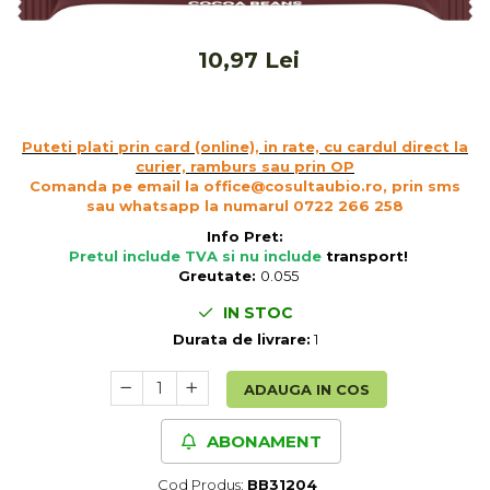
Ceai vrac
Ceaiuri diverse si accesorii
10,97 Lei
Bauturi
Apa
Sucuri
Puteti plati prin card (online), in rate, cu cardul direct la
Vinuri, bere si alte bauturi
curier, ramburs sau prin OP
Comanda pe email la office@cosultaubio.ro, prin sms
Siropuri naturale
sau whatsapp la numarul 0722 266 258
Energizante
Info Pret:
Carbogazoase
Pretul include TVA si nu include
transport
!
Siropuri Bio
Greutate:
0.055
Cacao si inlocuitori
IN STOC
Seminte bio pentru germinat
Durata de livrare:
1
Seminte din plante oleaginoase
ADAUGA IN COS
Superalimente bio
Fructe si legume Bio
ABONAMENT
Alimente de baza
Cod Produs:
BB31204