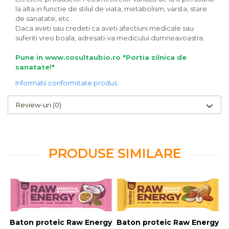
la alta in functie de stilul de viata, metabolism, varsta, stare
de sanatate, etc.
Daca aveti sau credeti ca aveti afectiuni medicale sau
suferiti vreo boala, adresati-va medicului dumneavoastra.
Pune in www.cosultaubio.ro "Portia zilnica de
sanatate!"
Informatii conformitate produs
Review-uri
(0)
PRODUSE SIMILARE
Baton proteic Raw Energy cu maracuja si nuca de coco
Baton proteic Raw Energy cu
B