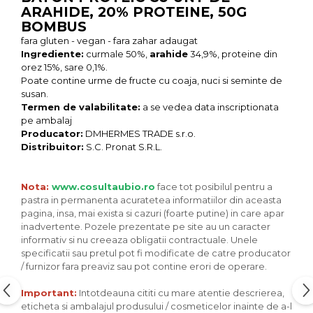
ARAHIDE, 20% PROTEINE, 50G
Unt, alternativa unt
BOMBUS
Paine bio
fara gluten - vegan - fara zahar adaugat
Paste
Ingrediente:
curmale 50%,
arahide
34,9%, proteine din
orez 15%, sare 0,1%.
Terci bio
Poate contine urme de fructe cu coaja, nuci si seminte de
Dulciuri
susan.
Termen de valabilitate:
a se vedea data inscriptionata
Ciocolata
pe ambalaj
Dulceturi, gemuri, compoturi
Producator:
DMHERMES TRADE s.r.o.
Creme
Distribuitor:
S.C. Pronat S.R.L.
Bomboane, Caramele si Jeleuri
Biscuiti si napolitane
Nota:
www.cosultaubio.ro
face tot posibilul pentru a
pastra in permanenta acuratetea informatiilor din aceasta
Inghetata
pagina, insa, mai exista si cazuri (foarte putine) in care apar
Zahar si indulcitori
inadvertente. Pozele prezentate pe site au un caracter
Batoane
informativ si nu creeaza obligatii contractuale. Unele
specificatii sau pretul pot fi modificate de catre producator
Dulciuri bio
/ furnizor fara preaviz sau pot contine erori de operare.
Guma de mestecat bio
Snacksuri
Important:
Intotdeauna cititi cu mare atentie descrierea,
eticheta si ambalajul produsului / cosmeticelor inainte de a-l