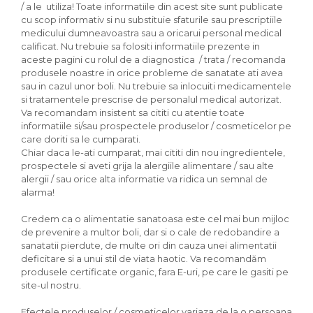
Seminte, fructe uscate, samburi
/ a le utiliza! Toate informatiile din acest site sunt publicate
cu scop informativ si nu substituie sfaturile sau prescriptiile
Mixuri, condimente si mirodenii
medicului dumneavoastra sau a oricarui personal medical
Mixuri
calificat. Nu trebuie sa folositi informatiile prezente in
aceste pagini cu rolul de a diagnostica / trata / recomanda
Condimente
produsele noastre in orice probleme de sanatate ati avea
Mirodenii
sau in cazul unor boli. Nu trebuie sa inlocuiti medicamentele
Maioneza bio
si tratamentele prescrise de personalul medical autorizat.
Va recomandam insistent sa cititi cu atentie toate
Pesto Bio
informatiile si/sau prospectele produselor / cosmeticelor pe
Semipreparate
care doriti sa le cumparati.
Chiar daca le-ati cumparat, mai cititi din nou ingredientele,
Specialitati si produse asiatice
prospectele si aveti grija la alergiile alimentare / sau alte
alergii / sau orice alta informatie va ridica un semnal de
alarma!
Credem ca o alimentatie sanatoasa este cel mai bun mijloc
de prevenire a multor boli, dar si o cale de redobandire a
sanatatii pierdute, de multe ori din cauza unei alimentatii
deficitare si a unui stil de viata haotic. Va recomandăm
produsele certificate organic, fara E-uri, pe care le gasiti pe
site-ul nostru.
Efectele produselor / cosmeticelor variaza de la o persoana