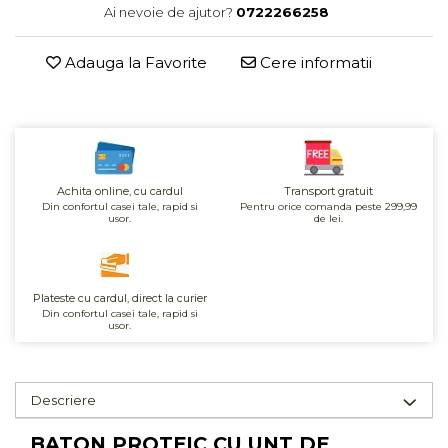
Ai nevoie de ajutor?
0722266258
Cereale, fulgi din cereale, mic
dejun
Lactate
Adauga la Favorite
Cere informatii
Bauturi vegetale
Orez, Faina si Premixuri
Ulei, otet
Produse din carne
Sosuri, Ketchup bio
Achita online, cu cardul
Transport gratuit
Din confortul casei tale, rapid si
Pentru orice comanda peste 299,99
Pudre si prafuri
usor.
de lei.
Supe
Conserve, Pateuri, creme
tartinabile
Plateste cu cardul, direct la curier
Masline
Din confortul casei tale, rapid si
usor.
Leguminoase si seminte
Fermenti si gelifianti
Produse din soia
Descriere
Sare si inlocuitori
BATON PROTEIC CU UNT DE
Produse care inlocuiesc carnea