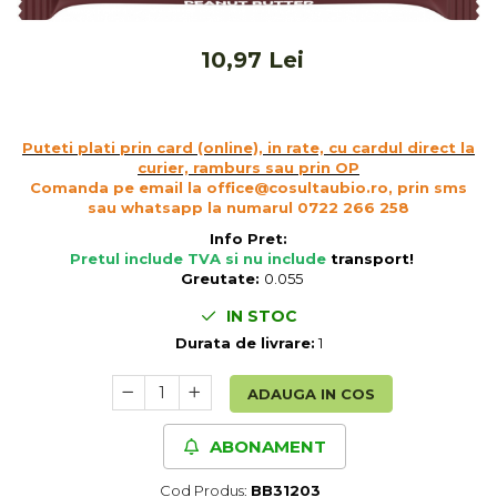
Ceai vrac
Ceaiuri diverse si accesorii
10,97 Lei
Bauturi
Apa
Sucuri
Puteti plati prin card (online), in rate, cu cardul direct la
Vinuri, bere si alte bauturi
curier, ramburs sau prin OP
Comanda pe email la office@cosultaubio.ro, prin sms
Siropuri naturale
sau whatsapp la numarul 0722 266 258
Energizante
Info Pret:
Carbogazoase
Pretul include TVA si nu include
transport
!
Siropuri Bio
Greutate:
0.055
Cacao si inlocuitori
IN STOC
Seminte bio pentru germinat
Durata de livrare:
1
Seminte din plante oleaginoase
ADAUGA IN COS
Superalimente bio
Fructe si legume Bio
ABONAMENT
Alimente de baza
Cod Produs:
BB31203