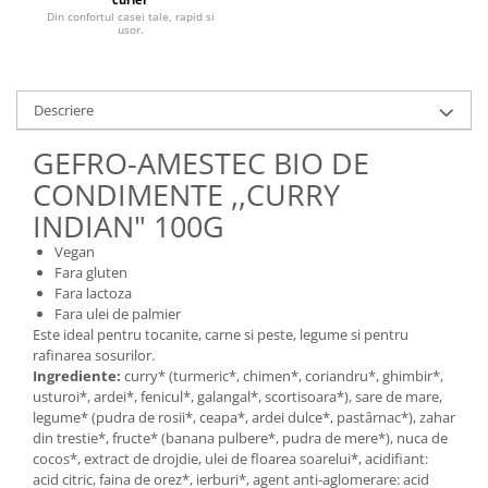
Din confortul casei tale, rapid si
Unt, alternativa unt
usor.
Paine bio
Paste
Terci bio
Descriere
Dulciuri
GEFRO-AMESTEC BIO DE
Ciocolata
CONDIMENTE ,,CURRY
Dulceturi, gemuri, compoturi
INDIAN" 100G
Creme
Vegan
Bomboane, Caramele si Jeleuri
Fara gluten
Biscuiti si napolitane
Fara lactoza
Inghetata
Fara ulei de palmier
Este ideal pentru tocanite, carne si peste, legume si pentru
Zahar si indulcitori
rafinarea sosurilor.
Batoane
Ingrediente:
curry* (turmeric*, chimen*, coriandru*, ghimbir*,
usturoi*, ardei*, fenicul*, galangal*, scortisoara*), sare de mare,
Dulciuri bio
legume* (pudra de rosii*, ceapa*, ardei dulce*, pastârnac*), zahar
Guma de mestecat bio
din trestie*, fructe* (banana pulbere*, pudra de mere*), nuca de
Snacksuri
cocos*, extract de drojdie, ulei de floarea soarelui*, acidifiant:
acid citric, faina de orez*, ierburi*, agent anti-aglomerare: acid