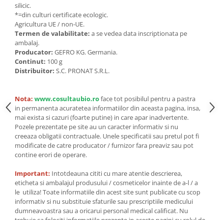
Seminte, fructe uscate, samburi
silicic.
*=din culturi certificate ecologic.
Mixuri, condimente si mirodenii
Agricultura UE / non-UE.
Mixuri
Termen de valabilitate:
a se vedea data inscriptionata pe
ambalaj.
Condimente
Producator:
GEFRO KG. Germania.
Mirodenii
Continut:
100 g
Maioneza bio
Distribuitor:
S.C. PRONAT S.R.L.
Pesto Bio
Semipreparate
Nota:
www.cosultaubio.ro
face tot posibilul pentru a pastra
in permanenta acuratetea informatiilor din aceasta pagina, insa,
Specialitati si produse asiatice
mai exista si cazuri (foarte putine) in care apar inadvertente.
Pozele prezentate pe site au un caracter informativ si nu
creeaza obligatii contractuale. Unele specificatii sau pretul pot fi
modificate de catre producator / furnizor fara preaviz sau pot
contine erori de operare.
Important:
Intotdeauna cititi cu mare atentie descrierea,
eticheta si ambalajul produsului / cosmeticelor inainte de a-l / a
le utiliza! Toate informatiile din acest site sunt publicate cu scop
informativ si nu substituie sfaturile sau prescriptiile medicului
dumneavoastra sau a oricarui personal medical calificat. Nu