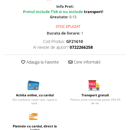
Cereale, fulgi din cereale, mic
Info Pret:
dejun
Pretul include TVA si nu include
transport
!
Greutate:
0.13
Lactate
Bauturi vegetale
STOC EPUIZAT
Orez, Faina si Premixuri
Durata de livrare:
1
Ulei, otet
Cod Produs:
GF21610
Ai nevoie de ajutor?
0722266258
Produse din carne
Sosuri, Ketchup bio
Adauga la Favorite
Cere informatii
Pudre si prafuri
Supe
Conserve, Pateuri, creme
tartinabile
Masline
Achita online, cu cardul
Transport gratuit
Leguminoase si seminte
Din confortul casei tale, rapid si
Pentru orice comanda peste 299,99
usor.
de lei.
Fermenti si gelifianti
Produse din soia
Sare si inlocuitori
Plateste cu cardul, direct la
Produse care inlocuiesc carnea
curier