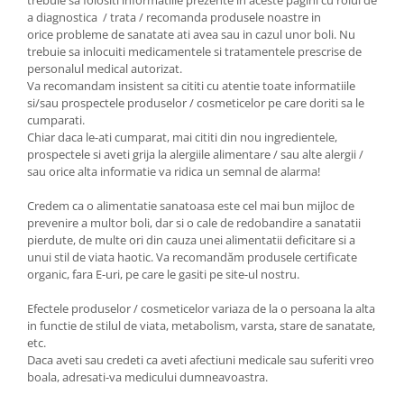
trebuie sa folositi informatiile prezente in aceste pagini cu rolul de
a diagnostica / trata / recomanda produsele noastre in
orice probleme de sanatate ati avea sau in cazul unor boli. Nu
trebuie sa inlocuiti medicamentele si tratamentele prescrise de
personalul medical autorizat.
Va recomandam insistent sa cititi cu atentie toate informatiile
si/sau prospectele produselor / cosmeticelor pe care doriti sa le
cumparati.
Chiar daca le-ati cumparat, mai cititi din nou ingredientele,
prospectele si aveti grija la alergiile alimentare / sau alte alergii /
sau orice alta informatie va ridica un semnal de alarma!
Credem ca o alimentatie sanatoasa este cel mai bun mijloc de
prevenire a multor boli, dar si o cale de redobandire a sanatatii
pierdute, de multe ori din cauza unei alimentatii deficitare si a
unui stil de viata haotic. Va recomandăm produsele certificate
organic, fara E-uri, pe care le gasiti pe site-ul nostru.
Efectele produselor / cosmeticelor variaza de la o persoana la alta
in functie de stilul de viata, metabolism, varsta, stare de sanatate,
etc.
Daca aveti sau credeti ca aveti afectiuni medicale sau suferiti vreo
boala, adresati-va medicului dumneavoastra.