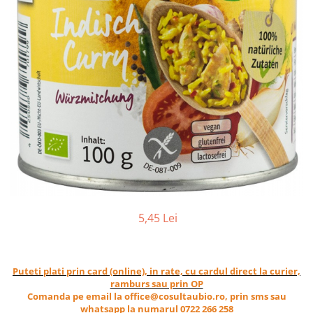
Ceai vrac
Ceaiuri diverse si accesorii
Bauturi
Apa
Sucuri
Vinuri, bere si alte bauturi
Siropuri naturale
Energizante
Carbogazoase
Siropuri Bio
Cacao si inlocuitori
Seminte bio pentru germinat
5,45 Lei
Seminte din plante oleaginoase
Superalimente bio
Puteti plati prin card (online), in rate, cu cardul direct la curier,
Fructe si legume Bio
ramburs sau prin OP
Comanda pe email la office@cosultaubio.ro, prin sms sau
Alimente de baza
whatsapp la numarul 0722 266 258