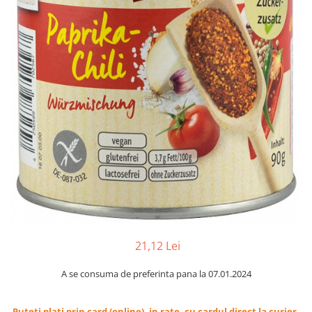
Ceai vrac
Ceaiuri diverse si accesorii
Bauturi
Apa
Sucuri
Vinuri, bere si alte bauturi
Siropuri naturale
Energizante
Carbogazoase
Siropuri Bio
Cacao si inlocuitori
Seminte bio pentru germinat
Seminte din plante oleaginoase
21,12 Lei
Superalimente bio
A se consuma de preferinta pana la 07.01.2024
Fructe si legume Bio
Alimente de baza
Puteti plati prin card (online), in rate, cu cardul direct la curier,