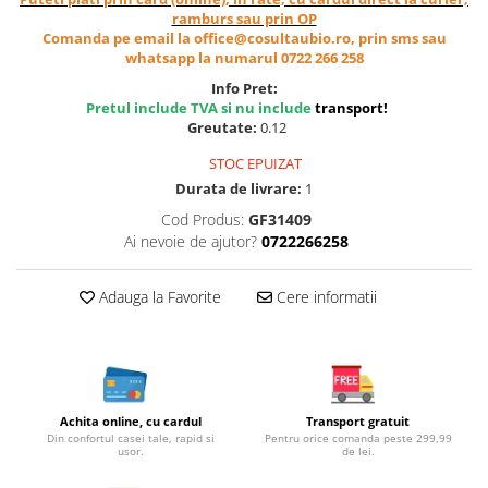
Cereale, fulgi din cereale, mic
ramburs sau prin OP
dejun
Comanda pe email la office@cosultaubio.ro, prin sms sau
whatsapp la numarul 0722 266 258
Lactate
Info Pret:
Bauturi vegetale
Pretul include TVA si nu include
transport
!
Orez, Faina si Premixuri
Greutate:
0.12
Ulei, otet
STOC EPUIZAT
Produse din carne
Durata de livrare:
1
Sosuri, Ketchup bio
Cod Produs:
GF31409
Pudre si prafuri
Ai nevoie de ajutor?
0722266258
Supe
Conserve, Pateuri, creme
Adauga la Favorite
Cere informatii
tartinabile
Masline
Leguminoase si seminte
Fermenti si gelifianti
Achita online, cu cardul
Transport gratuit
Produse din soia
Din confortul casei tale, rapid si
Pentru orice comanda peste 299,99
usor.
de lei.
Sare si inlocuitori
Produse care inlocuiesc carnea