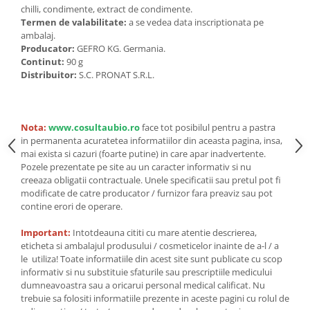
Seminte, fructe uscate, samburi
chilli, condimente, extract de condimente.
Mixuri, condimente si mirodenii
Termen de valabilitate:
a se vedea data inscriptionata pe
ambalaj.
Mixuri
Producator:
GEFRO KG. Germania.
Condimente
Continut:
90 g
Distribuitor:
S.C. PRONAT S.R.L.
Mirodenii
Maioneza bio
Pesto Bio
Nota:
www.cosultaubio.ro
face tot posibilul pentru a pastra
Semipreparate
in permanenta acuratetea informatiilor din aceasta pagina, insa,
mai exista si cazuri (foarte putine) in care apar inadvertente.
Specialitati si produse asiatice
Pozele prezentate pe site au un caracter informativ si nu
creeaza obligatii contractuale. Unele specificatii sau pretul pot fi
modificate de catre producator / furnizor fara preaviz sau pot
contine erori de operare.
Important:
Intotdeauna cititi cu mare atentie descrierea,
eticheta si ambalajul produsului / cosmeticelor inainte de a-l / a
le utiliza! Toate informatiile din acest site sunt publicate cu scop
informativ si nu substituie sfaturile sau prescriptiile medicului
dumneavoastra sau a oricarui personal medical calificat. Nu
trebuie sa folositi informatiile prezente in aceste pagini cu rolul de