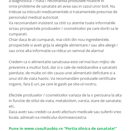
a diagnostica / trata / recomanda produsele noastre in
orice probleme de sanatate ati avea sau in cazul unor boli. Nu
trebuie sa inlocuiti medicamentele si tratamentele prescrise de
personalul medical autorizat.
Va recomandam insistent sa cititi cu atentie toate informatiile
si/sau prospectele produselor / cosmeticelor pe care doriti sa le
cumparati.
Chiar daca le-ati cumparat, mai cititi din nou ingredientele,
prospectele si aveti grija la alergiile alimentare / sau alte alergii /
sau orice alta informatie va ridica un semnal de alarma!
Credem ca o alimentatie sanatoasa este cel mai bun mijloc de
prevenire a multor boli, dar si o cale de redobandire a sanatatii
pierdute, de multe ori din cauza unei alimentatii deficitare si a
unui stil de viata haotic. Va recomandăm produsele certificate
organic, fara E-uri, pe care le gasiti pe site-ul nostru.
Efectele produselor / cosmeticelor variaza de la o persoana la alta
in functie de stilul de viata, metabolism, varsta, stare de sanatate,
etc.
Daca aveti sau credeti ca aveti afectiuni medicale sau suferiti vreo
boala, adresati-va medicului dumneavoastra.
Pune in www.cosultaubio.ro "Portia zilnica de sanatate!"