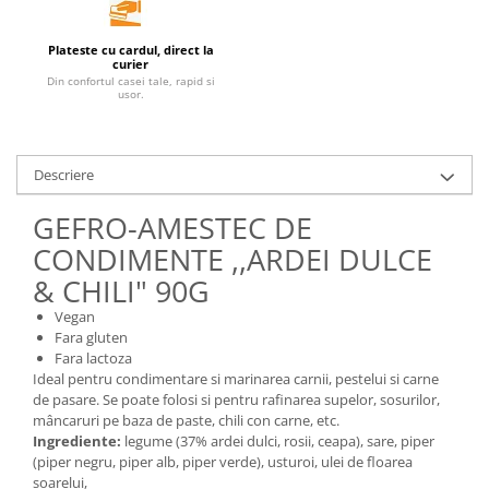
Unt, alternativa unt
Plateste cu cardul, direct la
Paine bio
curier
Paste
Din confortul casei tale, rapid si
usor.
Terci bio
Dulciuri
Ciocolata
Descriere
Dulceturi, gemuri, compoturi
GEFRO-AMESTEC DE
Creme
CONDIMENTE ,,ARDEI DULCE
Bomboane, Caramele si Jeleuri
& CHILI" 90G
Biscuiti si napolitane
Inghetata
Vegan
Fara gluten
Zahar si indulcitori
Fara lactoza
Batoane
Ideal pentru condimentare si marinarea carnii, pestelui si carne
Dulciuri bio
de pasare. Se poate folosi si pentru rafinarea supelor, sosurilor,
mâncaruri pe baza de paste, chili con carne, etc.
Guma de mestecat bio
Ingrediente:
legume (37% ardei dulci, rosii, ceapa), sare, piper
Snacksuri
(piper negru, piper alb, piper verde), usturoi, ulei de floarea
soarelui,