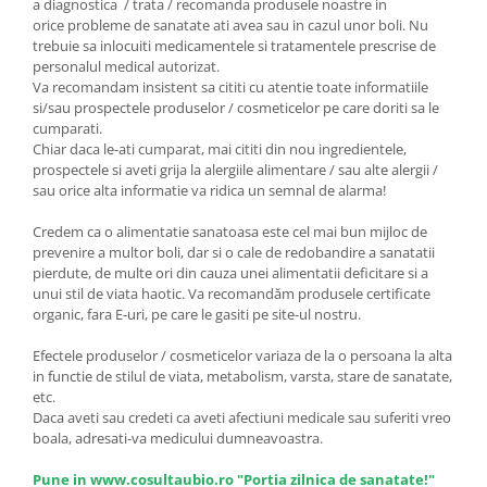
a diagnostica / trata / recomanda produsele noastre in
orice probleme de sanatate ati avea sau in cazul unor boli. Nu
trebuie sa inlocuiti medicamentele si tratamentele prescrise de
personalul medical autorizat.
Va recomandam insistent sa cititi cu atentie toate informatiile
si/sau prospectele produselor / cosmeticelor pe care doriti sa le
cumparati.
Chiar daca le-ati cumparat, mai cititi din nou ingredientele,
prospectele si aveti grija la alergiile alimentare / sau alte alergii /
sau orice alta informatie va ridica un semnal de alarma!
Credem ca o alimentatie sanatoasa este cel mai bun mijloc de
prevenire a multor boli, dar si o cale de redobandire a sanatatii
pierdute, de multe ori din cauza unei alimentatii deficitare si a
unui stil de viata haotic. Va recomandăm produsele certificate
organic, fara E-uri, pe care le gasiti pe site-ul nostru.
Efectele produselor / cosmeticelor variaza de la o persoana la alta
in functie de stilul de viata, metabolism, varsta, stare de sanatate,
etc.
Daca aveti sau credeti ca aveti afectiuni medicale sau suferiti vreo
boala, adresati-va medicului dumneavoastra.
Pune in www.cosultaubio.ro "Portia zilnica de sanatate!"