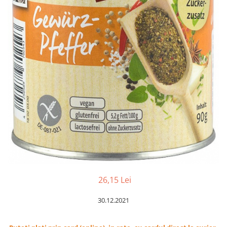
Ceai vrac
Ceaiuri diverse si accesorii
Bauturi
Apa
Sucuri
Vinuri, bere si alte bauturi
Siropuri naturale
Energizante
Carbogazoase
Siropuri Bio
Cacao si inlocuitori
Seminte bio pentru germinat
Seminte din plante oleaginoase
26,15 Lei
Superalimente bio
30.12.2021
Fructe si legume Bio
Alimente de baza