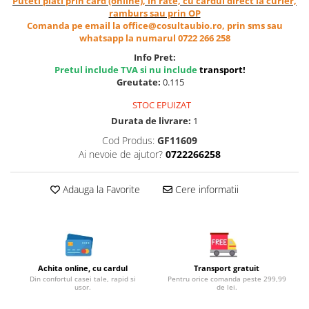
Puteti plati prin card (online), in rate, cu cardul direct la curier,
Cereale, fulgi din cereale, mic
ramburs sau prin OP
dejun
Comanda pe email la office@cosultaubio.ro, prin sms sau
whatsapp la numarul 0722 266 258
Lactate
Info Pret:
Bauturi vegetale
Pretul include TVA si nu include
transport
!
Orez, Faina si Premixuri
Greutate:
0.115
Ulei, otet
STOC EPUIZAT
Produse din carne
Durata de livrare:
1
Sosuri, Ketchup bio
Cod Produs:
GF11609
Pudre si prafuri
Ai nevoie de ajutor?
0722266258
Supe
Conserve, Pateuri, creme
Adauga la Favorite
Cere informatii
tartinabile
Masline
Leguminoase si seminte
Fermenti si gelifianti
Achita online, cu cardul
Transport gratuit
Produse din soia
Din confortul casei tale, rapid si
Pentru orice comanda peste 299,99
Sare si inlocuitori
usor.
de lei.
Produse care inlocuiesc carnea