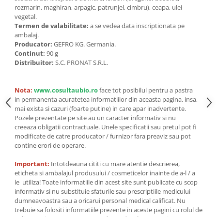
Seminte, fructe uscate, samburi
rozmarin, maghiran, arpagic, patrunjel, cimbru), ceapa, ulei
Mixuri, condimente si mirodenii
vegetal.
Termen de valabilitate:
a se vedea data inscriptionata pe
Mixuri
ambalaj.
Condimente
Producator:
GEFRO KG. Germania.
Continut:
90 g
Mirodenii
Distribuitor:
S.C. PRONAT S.R.L.
Maioneza bio
Pesto Bio
Nota:
www.cosultaubio.ro
face tot posibilul pentru a pastra
Semipreparate
in permanenta acuratetea informatiilor din aceasta pagina, insa,
Specialitati si produse asiatice
mai exista si cazuri (foarte putine) in care apar inadvertente.
Pozele prezentate pe site au un caracter informativ si nu
creeaza obligatii contractuale. Unele specificatii sau pretul pot fi
modificate de catre producator / furnizor fara preaviz sau pot
contine erori de operare.
Important:
Intotdeauna cititi cu mare atentie descrierea,
eticheta si ambalajul produsului / cosmeticelor inainte de a-l / a
le utiliza! Toate informatiile din acest site sunt publicate cu scop
informativ si nu substituie sfaturile sau prescriptiile medicului
dumneavoastra sau a oricarui personal medical calificat. Nu
trebuie sa folositi informatiile prezente in aceste pagini cu rolul de