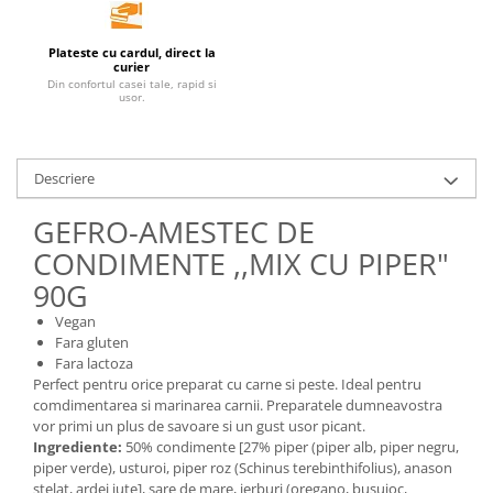
Unt, alternativa unt
Paine bio
Plateste cu cardul, direct la
curier
Paste
Din confortul casei tale, rapid si
usor.
Terci bio
Dulciuri
Ciocolata
Descriere
Dulceturi, gemuri, compoturi
GEFRO-AMESTEC DE
Creme
CONDIMENTE ,,MIX CU PIPER"
Bomboane, Caramele si Jeleuri
90G
Biscuiti si napolitane
Inghetata
Vegan
Fara gluten
Zahar si indulcitori
Fara lactoza
Batoane
Perfect pentru orice preparat cu carne si peste. Ideal pentru
Dulciuri bio
comdimentarea si marinarea carnii. Preparatele dumneavostra
vor primi un plus de savoare si un gust usor picant.
Guma de mestecat bio
Ingrediente:
50% condimente [27% piper (piper alb, piper negru,
Snacksuri
piper verde), usturoi, piper roz (Schinus terebinthifolius), anason
stelat, ardei iute], sare de mare, ierburi (oregano, busuioc,