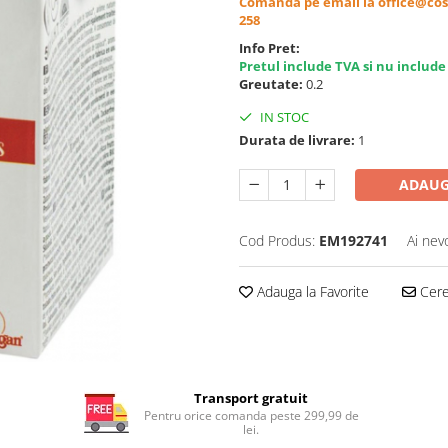
Comanda pe email la office@cos
258
Info Pret:
Pretul include TVA si nu include
Greutate:
0.2
IN STOC
Durata de livrare:
1
ADAUG
Cod Produs:
EM192741
Ai nev
Adauga la Favorite
Cere 
Transport gratuit
Pentru orice comanda peste 299,99 de
lei.