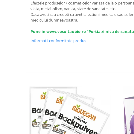
Seminte, fructe uscate, samburi
Efectele produselor / cosmeticelor variaza de la o persoana l
viata, metabolism, varsta, stare de sanatate, etc.
Mixuri, condimente si mirodenii
Daca aveti sau credeti ca aveti afectiuni medicale sau suferi
Mixuri
medicului dumneavoastra.
Condimente
Pune in www.cosultaubio.ro "Portia zilnica de sanata
Mirodenii
Informatii conformitate produs
Maioneza bio
Pesto Bio
Semipreparate
Specialitati si produse asiatice