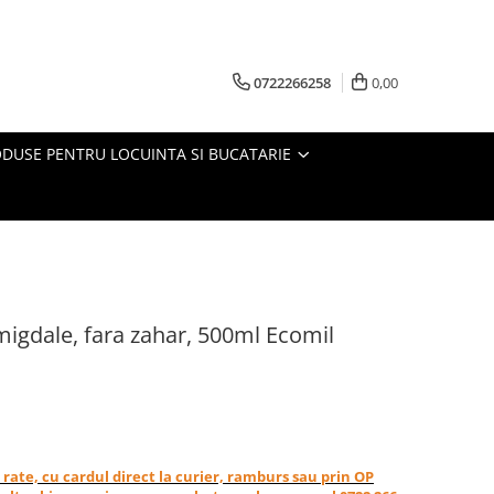
0722266258
0,00
DUSE PENTRU LOCUINTA SI BUCATARIE
migdale, fara zahar, 500ml Ecomil
in rate, cu cardul direct la curier, ramburs sau prin OP