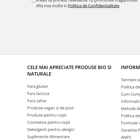
Vreau sa primesc newsletter cu promotiile magazinului.
Afla mai multe in
Politica de Confidentialitate
CELE MAI APRECIATE PRODUSE BIO SI
INFORMA
NATURALE
Termeni si
Fara gluten
Politica d
Fara lactoza
Cum Cum
Fara zahar
Informatii
Produse vegan si de post
Metode de
Produse pentru copii
Politica d
Cosmetice pentru copii
Formular 
Detergenti pentru alergici
Garantia 
Suplimente Alimentare
ANPC