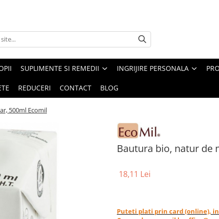
PII
SUPLIMENTE SI REMEDII
INGRIJIRE PERSONALA
PRO
ETE
REDUCERI
CONTACT
BLOG
har, 500ml Ecomil
Bautura bio, natur de 
18,11 Lei
Puteti plati prin card (online), 