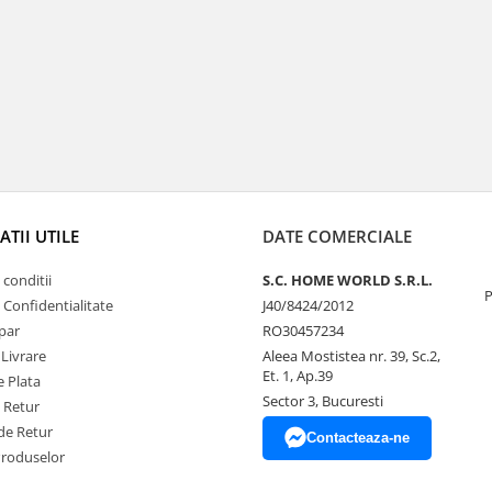
TII UTILE
DATE COMERCIALE
 conditii
S.C. HOME WORLD S.R.L.
P
e Confidentialitate
J40/8424/2012
par
RO30457234
 Livrare
Aleea Mostistea nr. 39, Sc.2,
Et. 1, Ap.39
 Plata
Sector 3, Bucuresti
e Retur
de Retur
Contacteaza-ne
Produselor