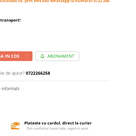
ultaubio.ro, prin sms sau whatsapp la numarul 0722 266
transport
!
A IN COS
ABONAMENT
oie de ajutor?
0722266258
informatii
Plateste cu cardul, direct la curier
Din confortul casei tale, rapid si usor.