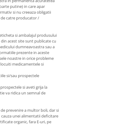
astra in permanenta acuratetea
foarte putine) in care apar
rmativ si nu creeaza obligatii
e de catre producator /
 eticheta si ambalajul produsului
e din acest site sunt publicate cu
e medicului dumneavoastra sau a
nformatiile prezente in aceste
sele noastre in orice probleme
nlocuiti medicamentele si
iile si/sau prospectele
prospectele si aveti grija la
matie va ridica un semnal de
de prevenire a multor boli, dar si
 cauza unei alimentatii deficitare
ficate organic, fara E-uri, pe