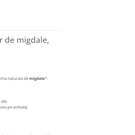
r de migdale,
roma naturala de
migdale
*.
zile.
nata pe ambalaj.