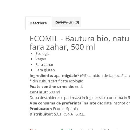
Cereale, fulgi din cereale, mic
dejun
Lactate
Review-uri
(0)
Descriere
Bauturi vegetale
Orez, Faina si Premixuri
ECOMIL - Bautura bio, natu
Ulei, otet
fara zahar, 500 ml
Produse din carne
Ecologic
Sosuri, Ketchup bio
Vegan
Pudre si prafuri
Fara zahar
Fara gluten
Supe
Ingrediente:
apa,
migdale
* (6%), amidon de tapioca*, a
Conserve, Pateuri, creme
* din culturi certificate ecologic
tartinabile
Poate con
t
ine urme de
: nuci.
Masline
Con
t
inut:
500 ml
Dupa deschidere se pastreaza în frigider si se consuma în 5 
Leguminoase si seminte
A se consuma de preferin
t
a înainte de
:
data inscriptio
Fermenti si gelifianti
Producator:
Ecomil. Spania
Produse din soia
Distribuitor:
S.C.PRONAT S.R.L.
Sare si inlocuitori
Produse care inlocuiesc carnea