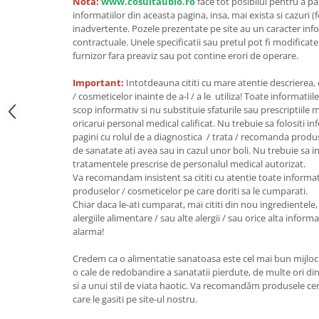
Nota:
www.cosultaubio.ro
face tot posibilul pentru a p
informatiilor din aceasta pagina, insa, mai exista si cazuri (
Unt, alternativa unt
inadvertente. Pozele prezentate pe site au un caracter info
Paine bio
contractuale. Unele specificatii sau pretul pot fi modificat
Paste
furnizor fara preaviz sau pot contine erori de operare.
Terci bio
Important:
Intotdeauna cititi cu mare atentie descrierea,
Dulciuri
/ cosmeticelor inainte de a-l / a le utiliza! Toate informatiil
scop informativ si nu substituie sfaturile sau prescriptiil
Ciocolata
oricarui personal medical calificat. Nu trebuie sa folositi i
Dulceturi, gemuri, compoturi
pagini cu rolul de a diagnostica / trata / recomanda produ
Creme
de sanatate ati avea sau in cazul unor boli. Nu trebuie sa i
tratamentele prescrise de personalul medical autorizat.
Bomboane, Caramele si Jeleuri
Va recomandam insistent sa cititi cu atentie toate informat
Biscuiti si napolitane
produselor / cosmeticelor pe care doriti sa le cumparati.
Inghetata
Chiar daca le-ati cumparat, mai cititi din nou ingredientele, 
alergiile alimentare / sau alte alergii / sau orice alta infor
Zahar si indulcitori
alarma!
Batoane
Credem ca o alimentatie sanatoasa este cel mai bun mijloc 
Dulciuri bio
o cale de redobandire a sanatatii pierdute, de multe ori din
Guma de mestecat bio
si a unui stil de viata haotic. Va recomandăm produsele certi
Snacksuri
care le gasiti pe site-ul nostru.