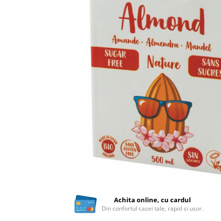
Ceai vrac
Ceaiuri diverse si accesorii
Bauturi
Apa
Sucuri
Vinuri, bere si alte bauturi
Siropuri naturale
Energizante
Carbogazoase
Siropuri Bio
Cacao si inlocuitori
Seminte bio pentru germinat
Seminte din plante oleaginoase
Superalimente bio
Fructe si legume Bio
Achita online, cu cardul
Din confortul casei tale, rapid si usor.
Alimente de baza