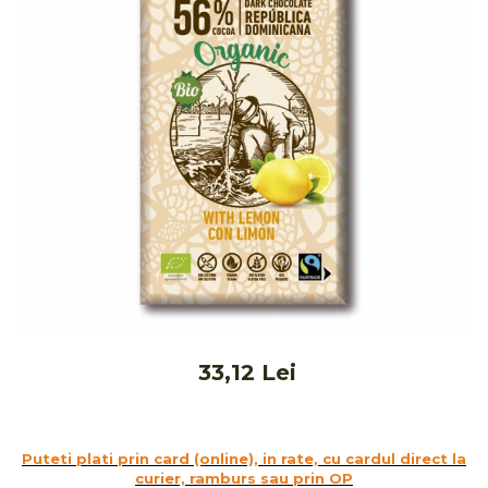
Ceai vrac
Ceaiuri diverse si accesorii
Bauturi
Apa
Sucuri
Vinuri, bere si alte bauturi
Siropuri naturale
Energizante
Carbogazoase
Siropuri Bio
Cacao si inlocuitori
Seminte bio pentru germinat
33,12 Lei
Seminte din plante oleaginoase
Superalimente bio
Fructe si legume Bio
Puteti plati prin card (online), in rate, cu cardul direct la
Alimente de baza
curier, ramburs sau prin OP