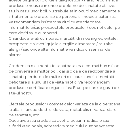
produsele noastre in orice probleme de sanatate ati avea
sau in cazul unor boli. Nu trebuie sa inlocuiti medicamentele
si tratamentele prescrise de personalul medical autorizat.
Va recomandam insistent sa cititi cu atentie toate
informatiile si/sau prospectele produselor / cosmeticelor pe
care doriti sa le cumparati.
Chiar daca le-ati cumparat, mai cititi din nou ingredientele,
prospectele si aveti grija la alergiile alimentare / sau alte
alergii / sau orice alta informatie va ridica un semnal de
alarma!
Credem ca o alimentatie sanatoasa este cel mai bun mijloc
de prevenire a multor boli, dar si o cale de redobandire a
sanatatii pierdute, de multe ori din cauza unei alimentatii
deficitare si a unui stil de viata haotic. Va recomandăm
produsele certificate organic, fara E-uri, pe care le gasiti pe
site-ul nostru.
Efectele produselor / cosmeticelor variaza de la o persoana
la alta in functie de stilul de viata, metabolism, varsta, stare
de sanatate, etc.
Daca aveti sau credeti ca aveti afectiuni medicale sau
suferiti vreo boala, adresati-va medicului dumneavoastra.