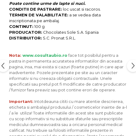
Seminte, fructe uscate, samburi
Poate contine urme de lapte si nuci.
CONDITII DE PASTRARE:
loc uscat si racoros.
Mixuri, condimente si mirodenii
TERMEN DE VALABILITATE:
a se vedea data
Mixuri
inscriptionata pe ambalaj.
CONTINUT:
100 g
Condimente
PRODUCATOR:
Chocolates Sole S.A. Spania
Mirodenii
DISTRIBUITOR:
S.C. Pronat S.R.L.
Maioneza bio
Pesto Bio
Nota:
www.cosultaubio.ro
face tot posibilul pentru a
Semipreparate
pastra in permanenta acuratetea informatiilor din aceasta
pagina, insa, mai exista si cazuri (foarte putine) in care apar
Specialitati si produse asiatice
inadvertente. Pozele prezentate pe site au un caracter
informativ si nu creeaza obligatii contractuale. Unele
specificatii sau pretul pot fi modificate de catre producator
/ furnizor fara preaviz sau pot contine erori de operare.
Important:
Intotdeauna cititi cu mare atentie descrierea,
eticheta si ambalajul produsului / cosmeticelor inainte de a-l
/ a le utiliza! Toate informatiile din acest site sunt publicate
cu scop informativ si nu substituie sfaturile sau prescriptiile
medicului dumneavoastra sau a oricarui personal medical
calificat. Nu trebuie sa folositi informatiile prezente in
aceste pagini cu rolul de a diagnostica / trata / recomanda