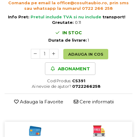
Comanda pe email la office@cosultaubio.ro, prin sms
Cereale, fulgi din cereale, mic
sau whatsapp la numarul 0722 266 258
dejun
Info Pret:
Pretul include TVA si nu include
transport
!
Lactate
Greutate:
0.11
Bauturi vegetale
IN STOC
Orez, Faina si Premixuri
Durata de livrare:
1
Ulei, otet
Produse din carne
ADAUGA IN COS
Sosuri, Ketchup bio
Pudre si prafuri
ABONAMENT
Supe
Cod Produs:
CS391
Conserve, Pateuri, creme
Ai nevoie de ajutor?
0722266258
tartinabile
Masline
Adauga la Favorite
Cere informatii
Leguminoase si seminte
Fermenti si gelifianti
Produse din soia
Sare si inlocuitori
Produse care inlocuiesc carnea