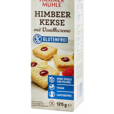
Ceai vrac
Ceaiuri diverse si accesorii
Bauturi
Apa
Sucuri
Vinuri, bere si alte bauturi
Siropuri naturale
Energizante
Carbogazoase
Siropuri Bio
Cacao si inlocuitori
Seminte bio pentru germinat
Seminte din plante oleaginoase
Superalimente bio
Fructe si legume Bio
Alimente de baza