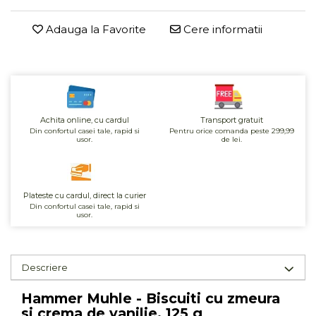
Unt, alternativa unt
Adauga la Favorite
Cere informatii
Paine bio
Paste
Terci bio
Dulciuri
Ciocolata
Achita online, cu cardul
Transport gratuit
Dulceturi, gemuri, compoturi
Din confortul casei tale, rapid si
Pentru orice comanda peste 299,99
usor.
de lei.
Creme
Bomboane, Caramele si Jeleuri
Biscuiti si napolitane
Plateste cu cardul, direct la curier
Inghetata
Din confortul casei tale, rapid si
usor.
Zahar si indulcitori
Batoane
Dulciuri bio
Descriere
Guma de mestecat bio
Snacksuri
Hammer Muhle - Biscuiti cu zmeura
si crema de vanilie, 125 g