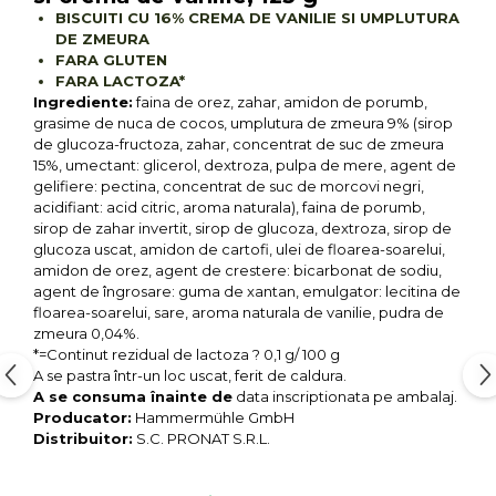
Seminte, fructe uscate, samburi
BISCUITI CU 16% CREMA DE VANILIE SI UMPLUTURA
Mixuri, condimente si mirodenii
DE ZMEURA
FARA GLUTEN
Mixuri
FARA LACTOZA*
Condimente
Ingrediente:
faina de orez, zahar, amidon de porumb,
grasime de nuca de cocos, umplutura de zmeura 9% (sirop
Mirodenii
de glucoza-fructoza, zahar, concentrat de suc de zmeura
Maioneza bio
15%, umectant: glicerol, dextroza, pulpa de mere, agent de
Pesto Bio
gelifiere: pectina, concentrat de suc de morcovi negri,
acidifiant: acid citric, aroma naturala), faina de porumb,
Semipreparate
sirop de zahar invertit, sirop de glucoza, dextroza, sirop de
Specialitati si produse asiatice
glucoza uscat, amidon de cartofi, ulei de floarea-soarelui,
amidon de orez, agent de crestere: bicarbonat de sodiu,
agent de îngrosare: guma de xantan, emulgator: lecitina de
floarea-soarelui, sare, aroma naturala de vanilie, pudra de
zmeura 0,04%.
*=Continut rezidual de lactoza ? 0,1 g/ 100 g
A se pastra într-un loc uscat, ferit de caldura.
A se consuma înainte de
data inscriptionata pe ambalaj.
Producator:
Hammermühle GmbH
Distribuitor:
S.C. PRONAT S.R.L.