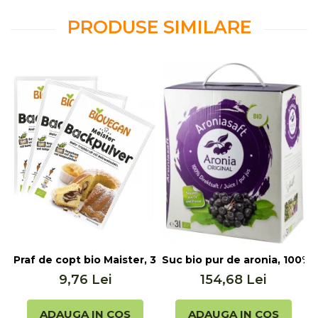
PRODUSE SIMILARE
Praf de copt bio Maister, 3x17g Biovegan
Suc bio pur de aronia, 100% s
S
9,76 Lei
154,68 Lei
ADAUGA IN COS
ADAUGA IN COS