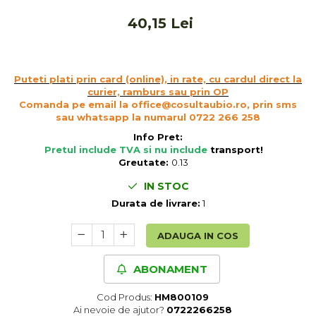
Cereale, fulgi din cereale, mic
40,15 Lei
dejun
Lactate
Bauturi vegetale
Orez, Faina si Premixuri
Puteti plati prin card (online), in rate, cu cardul direct la
curier, ramburs sau prin OP
Ulei, otet
Comanda pe email la office@cosultaubio.ro, prin sms
Produse din carne
sau whatsapp la numarul 0722 266 258
Sosuri, Ketchup bio
Info Pret:
Pretul include TVA si nu include
transport
!
Pudre si prafuri
Greutate:
0.13
Supe
IN STOC
Conserve, Pateuri, creme
tartinabile
Durata de livrare:
1
Masline
ADAUGA IN COS
Leguminoase si seminte
Fermenti si gelifianti
ABONAMENT
Produse din soia
Sare si inlocuitori
Cod Produs:
HM800109
Ai nevoie de ajutor?
0722266258
Produse care inlocuiesc carnea