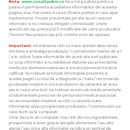
Nota:
www.cosultaubio.ro
face tot posibilul pentru a
pastra in permanenta acuratetea informatiilor din aceasta
pagina, insa, mai exista si cazuri (foarte putine) in care apar
inadvertente. Pozele prezentate pe site au un caracter
informativ si nu creeaza obligatii contractuale. Unele
specificatii sau pretul pot fi modificate de catre producator
/ furnizor fara preaviz sau pot contine erori de operare.
Important:
Intotdeauna cititi cu mare atentie descrierea,
eticheta si ambalajul produsului / cosmeticelor inainte de a-l
/ a le utiliza! Toate informatiile din acest site sunt publicate
cu scop informativ si nu substituie sfaturile sau prescriptiile
medicului dumneavoastra sau a oricarui personal medical
calificat. Nu trebuie sa folositi informatiile prezente in
aceste pagini cu rolul de a diagnostica / trata / recomanda
produsele noastre in orice probleme de sanatate ati avea
sau in cazul unor boli. Nu trebuie sa inlocuiti medicamentele
si tratamentele prescrise de personalul medical autorizat.
Va recomandam insistent sa cititi cu atentie toate
informatiile si/sau prospectele produselor / cosmeticelor pe
care doriti sa le cumparati.
Chiar daca le-ati cumparat, mai cititi din nou ingredientele,
prospectele si aveti grija la alergiile alimentare / sau alte
alergii / sau orice alta informatie va ridica un semnal de