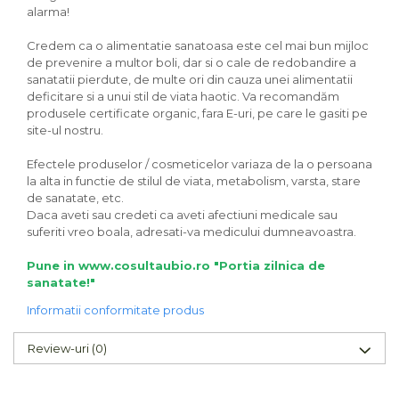
alarma!
Credem ca o alimentatie sanatoasa este cel mai bun mijloc
de prevenire a multor boli, dar si o cale de redobandire a
sanatatii pierdute, de multe ori din cauza unei alimentatii
deficitare si a unui stil de viata haotic. Va recomandăm
produsele certificate organic, fara E-uri, pe care le gasiti pe
site-ul nostru.
Efectele produselor / cosmeticelor variaza de la o persoana
la alta in functie de stilul de viata, metabolism, varsta, stare
de sanatate, etc.
Daca aveti sau credeti ca aveti afectiuni medicale sau
suferiti vreo boala, adresati-va medicului dumneavoastra.
Pune in www.cosultaubio.ro "Portia zilnica de
sanatate!"
Informatii conformitate produs
Review-uri
(0)