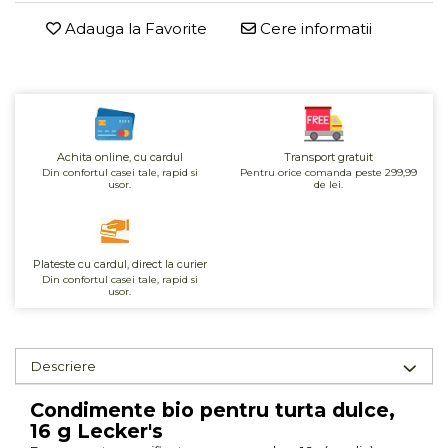
Unt, alternativa unt
Adauga la Favorite
Cere informatii
Paine bio
Paste
Terci bio
Dulciuri
Ciocolata
Achita online, cu cardul
Transport gratuit
Din confortul casei tale, rapid si
Pentru orice comanda peste 299,99
Dulceturi, gemuri, compoturi
usor.
de lei.
Creme
Bomboane, Caramele si Jeleuri
Biscuiti si napolitane
Plateste cu cardul, direct la curier
Din confortul casei tale, rapid si
Inghetata
usor.
Zahar si indulcitori
Batoane
Dulciuri bio
Descriere
Guma de mestecat bio
Condimente bio pentru turta dulce,
Snacksuri
16 g Lecker's