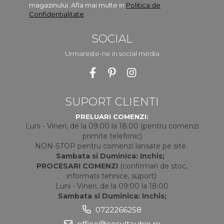
magazinului. Afla mai multe in
Politica de
Confidentialitate
SOCIAL
Urmareste-ne in social media
SUPORT CLIENTI
PRELUARI COMENZI:
Luni - Vineri, de la 09:00 la 18:00 (pentru comenzi
primite telefonic)
NON-STOP pentru comenzi lansate pe site.
Sambata si Duminica: Inchis;
PROCESARI COMENZI
(confirmari de stoc,
informatii tehnice, suport):
Luni - Vineri, de la 09:00 la 18:00
Sambata si Duminica: Inchis;
0722266258
office@cosultaubio.ro