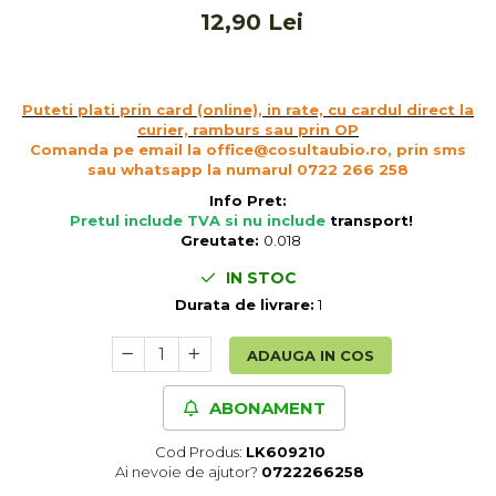
Cereale, fulgi din cereale, mic
12,90 Lei
dejun
Lactate
Bauturi vegetale
Puteti plati prin card (online), in rate, cu cardul direct la
Orez, Faina si Premixuri
curier, ramburs sau prin OP
Comanda pe email la office@cosultaubio.ro, prin sms
Ulei, otet
sau whatsapp la numarul 0722 266 258
Produse din carne
Info Pret:
Sosuri, Ketchup bio
Pretul include TVA si nu include
transport
!
Pudre si prafuri
Greutate:
0.018
Supe
IN STOC
Conserve, Pateuri, creme
Durata de livrare:
1
tartinabile
Masline
ADAUGA IN COS
Leguminoase si seminte
Fermenti si gelifianti
ABONAMENT
Produse din soia
Cod Produs:
LK609210
Sare si inlocuitori
Ai nevoie de ajutor?
0722266258
Produse care inlocuiesc carnea