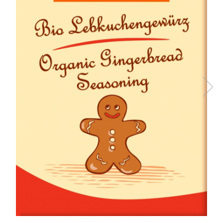
Ceai vrac
Ceaiuri diverse si accesorii
Bauturi
Apa
Sucuri
Vinuri, bere si alte bauturi
Siropuri naturale
Energizante
Carbogazoase
Siropuri Bio
Cacao si inlocuitori
Seminte bio pentru germinat
Seminte din plante oleaginoase
Superalimente bio
Fructe si legume Bio
Alimente de baza