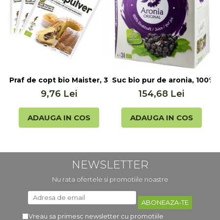
Praf de copt bio Maister, 3x17g Biovegan
Suc bio pur de aronia, 100% s
S
9,76 Lei
154,68 Lei
ADAUGA IN COS
ADAUGA IN COS
NEWSLETTER
Nu rata ofertele si promotiile noastre
Vreau sa primesc newsletter cu promotiile