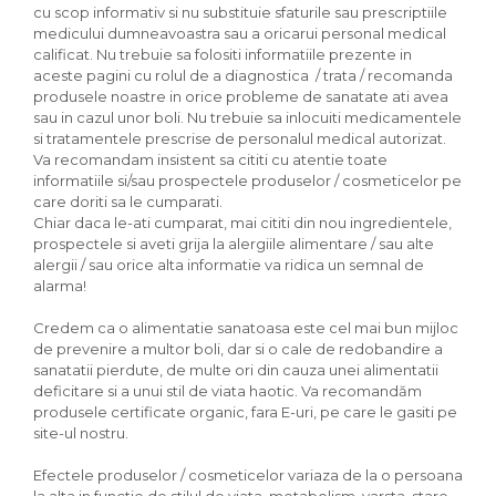
cu scop informativ si nu substituie sfaturile sau prescriptiile
medicului dumneavoastra sau a oricarui personal medical
calificat. Nu trebuie sa folositi informatiile prezente in
aceste pagini cu rolul de a diagnostica / trata / recomanda
produsele noastre in orice probleme de sanatate ati avea
sau in cazul unor boli. Nu trebuie sa inlocuiti medicamentele
si tratamentele prescrise de personalul medical autorizat.
Va recomandam insistent sa cititi cu atentie toate
informatiile si/sau prospectele produselor / cosmeticelor pe
care doriti sa le cumparati.
Chiar daca le-ati cumparat, mai cititi din nou ingredientele,
prospectele si aveti grija la alergiile alimentare / sau alte
alergii / sau orice alta informatie va ridica un semnal de
alarma!
Credem ca o alimentatie sanatoasa este cel mai bun mijloc
de prevenire a multor boli, dar si o cale de redobandire a
sanatatii pierdute, de multe ori din cauza unei alimentatii
deficitare si a unui stil de viata haotic. Va recomandăm
produsele certificate organic, fara E-uri, pe care le gasiti pe
site-ul nostru.
Efectele produselor / cosmeticelor variaza de la o persoana