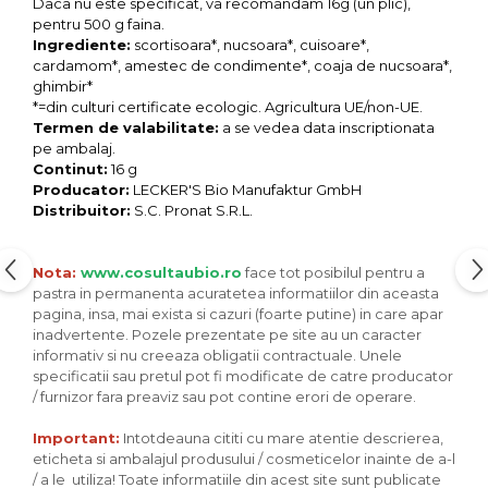
Seminte, fructe uscate, samburi
Daca nu este specificat, va recomandam 16g (un plic),
pentru 500 g faina.
Mixuri, condimente si mirodenii
Ingrediente:
scortisoara*, nucsoara*, cuisoare*,
cardamom*, amestec de condimente*, coaja de nucsoara*,
Mixuri
ghimbir*
Condimente
*=din culturi certificate ecologic. Agricultura UE/non-UE.
Mirodenii
Termen de valabilitate:
a se vedea data inscriptionata
pe ambalaj.
Maioneza bio
Continut:
16 g
Pesto Bio
Producator:
LECKER'S Bio Manufaktur GmbH
Semipreparate
Distribuitor:
S.C. Pronat S.R.L.
Specialitati si produse asiatice
Nota:
www.cosultaubio.ro
face tot posibilul pentru a
pastra in permanenta acuratetea informatiilor din aceasta
pagina, insa, mai exista si cazuri (foarte putine) in care apar
inadvertente. Pozele prezentate pe site au un caracter
informativ si nu creeaza obligatii contractuale. Unele
specificatii sau pretul pot fi modificate de catre producator
/ furnizor fara preaviz sau pot contine erori de operare.
Important:
Intotdeauna cititi cu mare atentie descrierea,
eticheta si ambalajul produsului / cosmeticelor inainte de a-l
/ a le utiliza! Toate informatiile din acest site sunt publicate