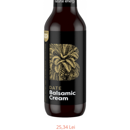
Ceai vrac
Ceaiuri diverse si accesorii
Bauturi
Apa
Sucuri
Vinuri, bere si alte bauturi
Siropuri naturale
Energizante
Carbogazoase
Siropuri Bio
Cacao si inlocuitori
Seminte bio pentru germinat
Seminte din plante oleaginoase
Superalimente bio
Fructe si legume Bio
Alimente de baza
25,34 Lei