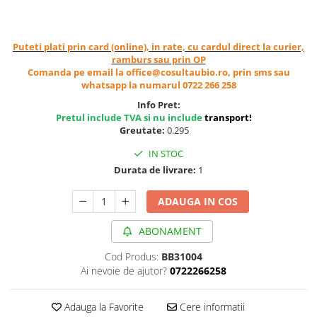
Cereale, fulgi din cereale, mic
dejun
Lactate
Puteti plati prin card (online), in rate, cu cardul direct la curier,
ramburs sau prin OP
Bauturi vegetale
Comanda pe email la office@cosultaubio.ro, prin sms sau
Orez, Faina si Premixuri
whatsapp la numarul 0722 266 258
Ulei, otet
Info Pret:
Produse din carne
Pretul include TVA si nu include
transport
!
Greutate:
0.295
Sosuri, Ketchup bio
Pudre si prafuri
IN STOC
Durata de livrare:
1
Supe
Conserve, Pateuri, creme
ADAUGA IN COS
tartinabile
Masline
ABONAMENT
Leguminoase si seminte
Cod Produs:
BB31004
Fermenti si gelifianti
Ai nevoie de ajutor?
0722266258
Produse din soia
Sare si inlocuitori
Adauga la Favorite
Cere informatii
Produse care inlocuiesc carnea