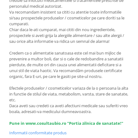
trebuie sa inlocuiti medicamentele si tratamentele prescrise de
personalul medical autorizat.
Va recomandam insistent sa cititi cu atentie toate informatiile
si/sau prospectele produselor / cosmeticelor pe care doriti sa le
cumparati.
Chiar daca le-ati cumparat, mai cititi din nou ingredientele,
prospectele si aveti grija la alergiile alimentare / sau alte alergii /
sau orice alta informatie va ridica un semnal de alarma!
Credem ca o alimentatie sanatoasa este cel mai bun mijloc de
prevenire a multor boli, dar si o cale de redobandire a sanatatii
pierdute, de multe ori din cauza unei alimentatii deficitare si a
unui stil de viata haotic. Va recomandăm produsele certificate
organic, fara E-uri, pe care le gasiti pe site-ul nostru.
Efectele produselor / cosmeticelor variaza de la o persoana la alta
in functie de stilul de viata, metabolism, varsta, stare de sanatate,
etc.
Daca aveti sau credeti ca aveti afectiuni medicale sau suferiti vreo
boala, adresati-va medicului dumneavoastra.
Pune in www.cosultaubio.ro "Portia zilnica de sanatate!"
Informatii conformitate produs