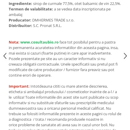
Seminte, fructe uscate, samburi
Ingrediente:
sirop de curmale 77,5%, otet balsamic de vin 22,5%.
Termen de valabilitate:
a se vedea data inscriptionata pe
Mixuri, condimente si mirodenii
ambalaj
Mixuri
Producator:
DMHERMES TRADE s.r.o.
Distribuitor:
S.C. Pronat S.R.L.
Condimente
Mirodenii
Maioneza bio
Nota:
www.cosultaubio.ro
face tot posibilul pentru a pastra
in permanenta acuratetea informatiilor din aceasta pagina, insa,
Pesto Bio
mai exista si cazuri (foarte putine) in care apar inadvertente.
Semipreparate
Pozele prezentate pe site au un caracter informativ si nu
creeaza obligatii contractuale. Unele specificatii sau pretul pot fi
Specialitati si produse asiatice
modificate de catre producator / furnizor fara preaviz sau pot
contine erori de operare.
Important:
Intotdeauna cititi cu mare atentie descrierea,
eticheta si ambalajul produsului / cosmeticelor inainte de a-l / a
le utiliza! Toate informatiile din acest site sunt publicate cu scop
informativ si nu substituie sfaturile sau prescriptiile medicului
dumneavoastra sau a oricarui personal medical calificat. Nu
trebuie sa folositi informatiile prezente in aceste pagini cu rolul de
a diagnostica / trata / recomanda produsele noastre in
orice probleme de sanatate ati avea sau in cazul unor boli. Nu