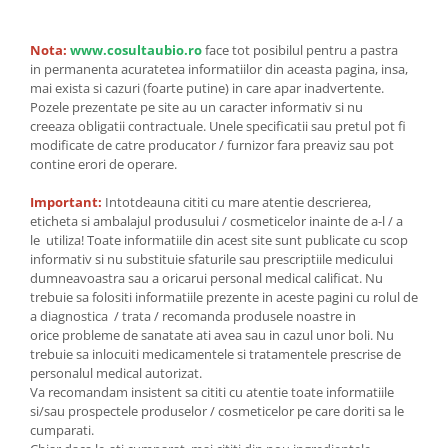
Nota:
www.cosultaubio.ro
face tot posibilul pentru a pastra
in permanenta acuratetea informatiilor din aceasta pagina, insa,
mai exista si cazuri (foarte putine) in care apar inadvertente.
Pozele prezentate pe site au un caracter informativ si nu
creeaza obligatii contractuale. Unele specificatii sau pretul pot fi
modificate de catre producator / furnizor fara preaviz sau pot
contine erori de operare.
Important:
Intotdeauna cititi cu mare atentie descrierea,
eticheta si ambalajul produsului / cosmeticelor inainte de a-l / a
le utiliza! Toate informatiile din acest site sunt publicate cu scop
informativ si nu substituie sfaturile sau prescriptiile medicului
dumneavoastra sau a oricarui personal medical calificat. Nu
trebuie sa folositi informatiile prezente in aceste pagini cu rolul de
a diagnostica / trata / recomanda produsele noastre in
orice probleme de sanatate ati avea sau in cazul unor boli. Nu
trebuie sa inlocuiti medicamentele si tratamentele prescrise de
personalul medical autorizat.
Va recomandam insistent sa cititi cu atentie toate informatiile
si/sau prospectele produselor / cosmeticelor pe care doriti sa le
cumparati.