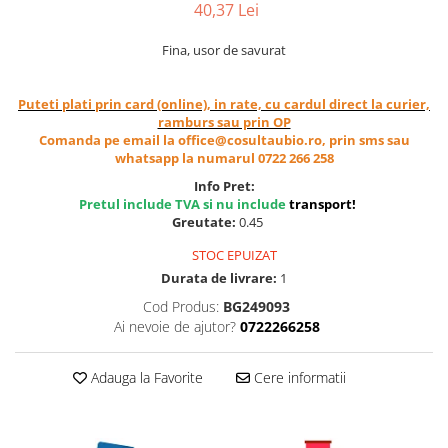
40,37 Lei
Cereale, fulgi din cereale, mic
dejun
Fina, usor de savurat
Lactate
Bauturi vegetale
Puteti plati prin card (online), in rate, cu cardul direct la curier,
Orez, Faina si Premixuri
ramburs sau prin OP
Ulei, otet
Comanda pe email la office@cosultaubio.ro, prin sms sau
whatsapp la numarul 0722 266 258
Produse din carne
Info Pret:
Sosuri, Ketchup bio
Pretul include TVA si nu include
transport
!
Pudre si prafuri
Greutate:
0.45
Supe
STOC EPUIZAT
Conserve, Pateuri, creme
Durata de livrare:
1
tartinabile
Cod Produs:
BG249093
Masline
Ai nevoie de ajutor?
0722266258
Leguminoase si seminte
Fermenti si gelifianti
Adauga la Favorite
Cere informatii
Produse din soia
Sare si inlocuitori
Produse care inlocuiesc carnea