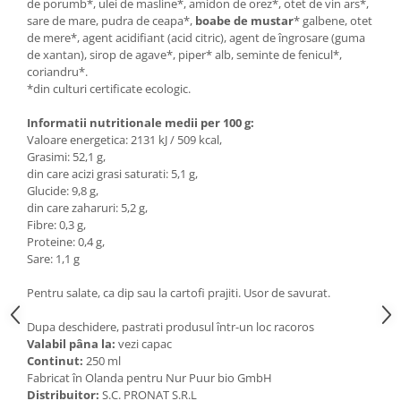
Seminte, fructe uscate, samburi
de porumb*, ulei de masline*, amidon de orez*, otet de vin ars*,
sare de mare, pudra de ceapa*,
boabe de mustar
* galbene, otet
Mixuri, condimente si mirodenii
de mere*, agent acidifiant (acid citric), agent de îngrosare (guma
de xantan), sirop de agave*, piper* alb, seminte de fenicul*,
Mixuri
coriandru*.
Condimente
*din culturi certificate ecologic.
Mirodenii
Informatii nutritionale medii per 100 g:
Maioneza bio
Valoare energetica: 2131 kJ / 509 kcal,
Pesto Bio
Grasimi: 52,1 g,
Semipreparate
din care acizi grasi saturati: 5,1 g,
Glucide: 9,8 g,
Specialitati si produse asiatice
din care zaharuri: 5,2 g,
Fibre: 0,3 g,
Proteine: 0,4 g,
Sare: 1,1 g
Pentru salate, ca dip sau la cartofi prajiti. Usor de savurat.
Dupa deschidere, pastrati produsul într-un loc racoros
Valabil pâna la:
vezi capac
Continut:
250 ml
Fabricat în Olanda pentru Nur Puur bio GmbH
Distribuitor:
S.C. PRONAT S.R.L