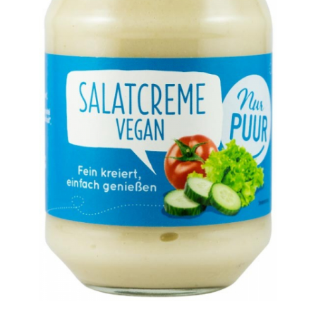
Ceai vrac
Ceaiuri diverse si accesorii
Bauturi
Apa
Sucuri
Vinuri, bere si alte bauturi
Siropuri naturale
Energizante
Carbogazoase
Siropuri Bio
Cacao si inlocuitori
Seminte bio pentru germinat
Seminte din plante oleaginoase
Superalimente bio
Fructe si legume Bio
Alimente de baza