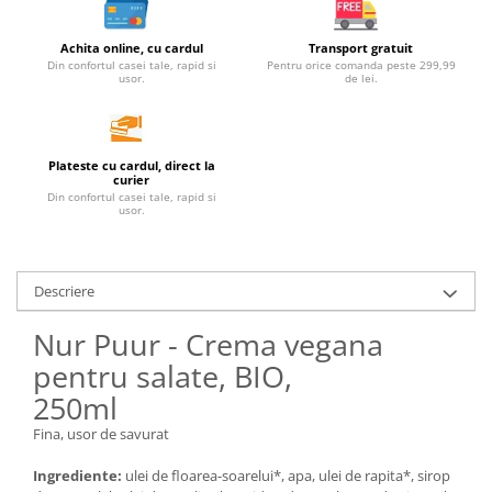
Unt, alternativa unt
Achita online, cu cardul
Transport gratuit
Paine bio
Din confortul casei tale, rapid si
Pentru orice comanda peste 299,99
usor.
de lei.
Paste
Terci bio
Dulciuri
Plateste cu cardul, direct la
Ciocolata
curier
Din confortul casei tale, rapid si
Dulceturi, gemuri, compoturi
usor.
Creme
Bomboane, Caramele si Jeleuri
Biscuiti si napolitane
Descriere
Inghetata
Nur Puur - Crema vegana
Zahar si indulcitori
pentru salate, BIO,
Batoane
250ml
Dulciuri bio
Guma de mestecat bio
Fina, usor de savurat
Snacksuri
Ingrediente:
ulei de floarea-soarelui*, apa, ulei de rapita*, sirop