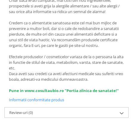
Chiar daca le-ati cumparat, mai cititi din nou ingredientele,
prospectele si aveti grija la alergiile alimentare / sau alte alergii /
sau orice alta informatie va ridica un semnal de alarma!
Credem ca o alimentatie sanatoasa este cel mai bun mijloc de
prevenire a multor boli, dar si o cale de redobandire a sanatatii
pierdute, de multe ori din cauza unei alimentatii deficitare si a
unui stil de viata haotic. Va recomandăm produsele certificate
organic, fara E-uri, pe care le gasiti pe site-ul nostru.
Efectele produselor / cosmeticelor variaza de la o persoana la alta
in functie de stilul de viata, metabolism, varsta, stare de sanatate,
etc.
Daca aveti sau credeti ca aveti afectiuni medicale sau suferiti vreo
boala, adresati-va medicului dumneavoastra.
Pune in www.cosultaubio.ro "Portia zilnica de sanatate!"
Informatii conformitate produs
Review-uri
(0)