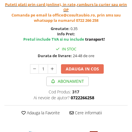
Cereale, fulgi din cereale, mic
Puteti plati prin card (online), in rate,ramburs la curier sau prin
OP
dejun
Comanda pe email la office@cosultaubio.ro, prin sms sau
Lactate
whatsapp la numarul 0722 266 258
Bauturi vegetale
Greutate:
0.35
Orez, Faina si Premixuri
Info Pret:
Pretul include TVA si nu include
transport
!
Ulei, otet
Produse din carne
IN STOC
Durata de livrare:
24-48 de ore
Sosuri, Ketchup bio
Pudre si prafuri
ADAUGA IN COS
Supe
Conserve, Pateuri, creme
ABONAMENT
tartinabile
Cod Produs:
317
Masline
Ai nevoie de ajutor?
0722266258
Leguminoase si seminte
Fermenti si gelifianti
Adauga la Favorite
Cere informatii
Produse din soia
Sare si inlocuitori
Produse care inlocuiesc carnea