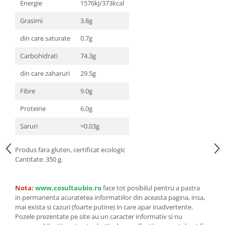
Seminte, fructe uscate, samburi
Energie
1576kJ/373kcal
Mixuri, condimente si mirodenii
Grasimi
3.8g
Mixuri
din care saturate
0.7g
Condimente
Carbohidrati
74.3g
Mirodenii
Maioneza bio
din care zaharuri
29.5g
Pesto Bio
Fibre
9.0g
Semipreparate
Proteine
6.0g
Specialitati si produse asiatice
Saruri
<0.03g
Produs fara gluten, certificat ecologic
Cantitate: 350 g.
Nota:
www.cosultaubio.ro
face tot posibilul pentru a pastra
in permanenta acuratetea informatiilor din aceasta pagina, insa,
mai exista si cazuri (foarte putine) in care apar inadvertente.
Pozele prezentate pe site au un caracter informativ si nu