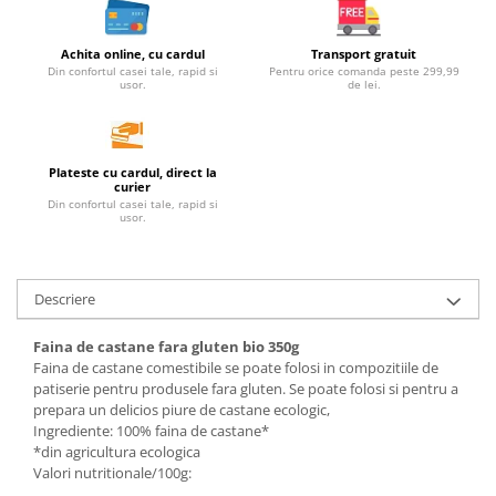
Unt, alternativa unt
Paine bio
Achita online, cu cardul
Transport gratuit
Din confortul casei tale, rapid si
Pentru orice comanda peste 299,99
Paste
usor.
de lei.
Terci bio
Dulciuri
Plateste cu cardul, direct la
Ciocolata
curier
Dulceturi, gemuri, compoturi
Din confortul casei tale, rapid si
usor.
Creme
Bomboane, Caramele si Jeleuri
Biscuiti si napolitane
Descriere
Inghetata
Faina de castane fara gluten bio 350g
Zahar si indulcitori
Faina de castane comestibile se poate folosi in compozitiile de
Batoane
patiserie pentru produsele fara gluten. Se poate folosi si pentru a
Dulciuri bio
prepara un delicios piure de castane ecologic,
Ingrediente: 100% faina de castane*
Guma de mestecat bio
*din agricultura ecologica
Snacksuri
Valori nutritionale/100g: