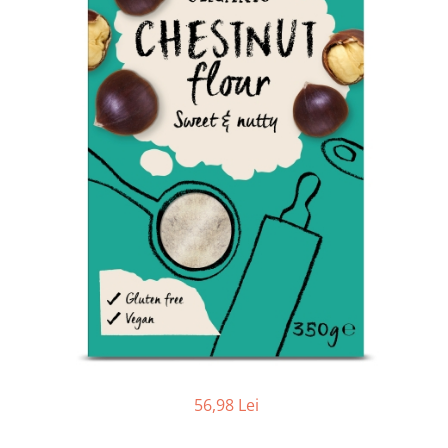
Ceai vrac
Ceaiuri diverse si accesorii
Bauturi
Apa
Sucuri
Vinuri, bere si alte bauturi
Siropuri naturale
Energizante
Carbogazoase
Siropuri Bio
Cacao si inlocuitori
Seminte bio pentru germinat
Seminte din plante oleaginoase
Superalimente bio
Fructe si legume Bio
56,98 Lei
Alimente de baza