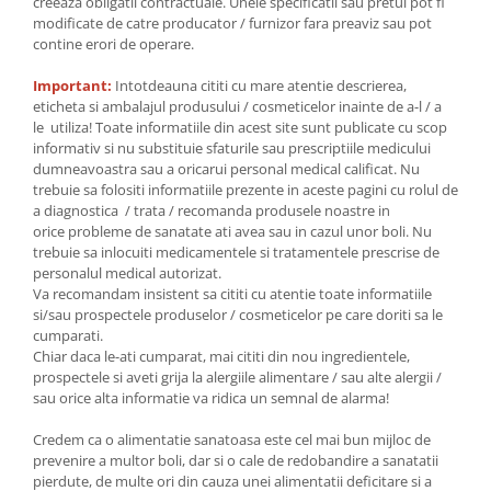
creeaza obligatii contractuale. Unele specificatii sau pretul pot fi
modificate de catre producator / furnizor fara preaviz sau pot
contine erori de operare.
Important:
Intotdeauna cititi cu mare atentie descrierea,
eticheta si ambalajul produsului / cosmeticelor inainte de a-l / a
le utiliza! Toate informatiile din acest site sunt publicate cu scop
informativ si nu substituie sfaturile sau prescriptiile medicului
dumneavoastra sau a oricarui personal medical calificat. Nu
trebuie sa folositi informatiile prezente in aceste pagini cu rolul de
a diagnostica / trata / recomanda produsele noastre in
orice probleme de sanatate ati avea sau in cazul unor boli. Nu
trebuie sa inlocuiti medicamentele si tratamentele prescrise de
personalul medical autorizat.
Va recomandam insistent sa cititi cu atentie toate informatiile
si/sau prospectele produselor / cosmeticelor pe care doriti sa le
cumparati.
Chiar daca le-ati cumparat, mai cititi din nou ingredientele,
prospectele si aveti grija la alergiile alimentare / sau alte alergii /
sau orice alta informatie va ridica un semnal de alarma!
Credem ca o alimentatie sanatoasa este cel mai bun mijloc de
prevenire a multor boli, dar si o cale de redobandire a sanatatii
pierdute, de multe ori din cauza unei alimentatii deficitare si a