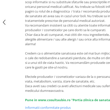
scop informativ si nu substituie sfaturile sau prescriptiil
Unt, alternativa unt
oricarui personal medical calificat. Nu trebuie sa folositi i
pagini cu rolul de a diagnostica / trata / recomanda produ
Paine bio
de sanatate ati avea sau in cazul unor boli. Nu trebuie sa i
Paste
tratamentele prescrise de personalul medical autorizat.
Terci bio
Va recomandam insistent sa cititi cu atentie toate informat
produselor / cosmeticelor pe care doriti sa le cumparati.
Dulciuri
Chiar daca le-ati cumparat, mai cititi din nou ingredientele, 
Ciocolata
alergiile alimentare / sau alte alergii / sau orice alta infor
alarma!
Dulceturi, gemuri, compoturi
Creme
Credem ca o alimentatie sanatoasa este cel mai bun mijloc 
Bomboane, Caramele si Jeleuri
o cale de redobandire a sanatatii pierdute, de multe ori din
si a unui stil de viata haotic. Va recomandăm produsele certi
Biscuiti si napolitane
care le gasiti pe site-ul nostru.
Inghetata
Efectele produselor / cosmeticelor variaza de la o persoana l
Zahar si indulcitori
viata, metabolism, varsta, stare de sanatate, etc.
Batoane
Daca aveti sau credeti ca aveti afectiuni medicale sau suferi
Dulciuri bio
medicului dumneavoastra.
Guma de mestecat bio
Pune in www.cosultaubio.ro "Portia zilnica de sanata
Snacksuri
Informatii conformitate produs