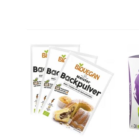
Seminte, fructe uscate, samburi
Mixuri, condimente si mirodenii
Mixuri
Condimente
Mirodenii
Maioneza bio
Pesto Bio
Semipreparate
Specialitati si produse asiatice