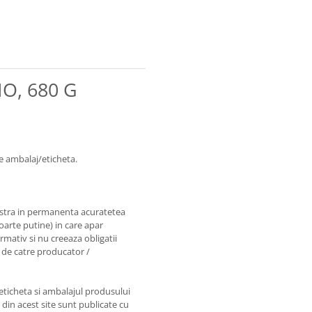
IO, 680 G
e ambalaj/eticheta.
astra in permanenta acuratetea
foarte putine) in care apar
rmativ si nu creeaza obligatii
e de catre producator /
 eticheta si ambalajul produsului
e din acest site sunt publicate cu