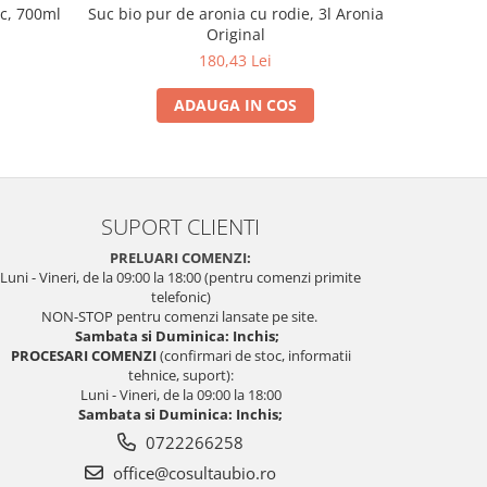
uc, 700ml
Suc bio pur de aronia cu rodie, 3l Aronia
Otet de 
Original
180,43 Lei
ADAUGA IN COS
SUPORT CLIENTI
PRELUARI COMENZI:
Luni - Vineri, de la 09:00 la 18:00 (pentru comenzi primite
telefonic)
NON-STOP pentru comenzi lansate pe site.
Sambata si Duminica: Inchis;
PROCESARI COMENZI
(confirmari de stoc, informatii
tehnice, suport):
Luni - Vineri, de la 09:00 la 18:00
Sambata si Duminica: Inchis;
0722266258
office@cosultaubio.ro