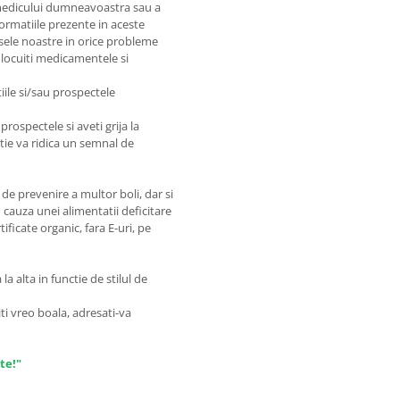
e medicului dumneavoastra sau a
nformatiile prezente in aceste
sele noastre in orice probleme
nlocuiti medicamentele si
iile si/sau prospectele
prospectele si aveti grija la
matie va ridica un semnal de
de prevenire a multor boli, dar si
 cauza unei alimentatii deficitare
ficate organic, fara E-uri, pe
a alta in functie de stilul de
ti vreo boala, adresati-va
te!"