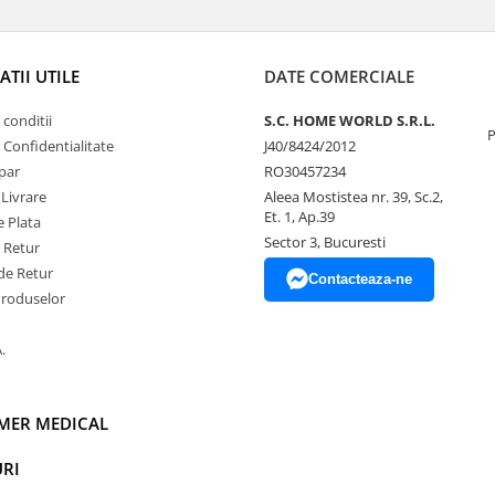
TII UTILE
DATE COMERCIALE
 conditii
S.C. HOME WORLD S.R.L.
P
e Confidentialitate
J40/8424/2012
par
RO30457234
 Livrare
Aleea Mostistea nr. 39, Sc.2,
Et. 1, Ap.39
 Plata
Sector 3, Bucuresti
e Retur
de Retur
Contacteaza-ne
Produselor
.
IMER MEDICAL
RI