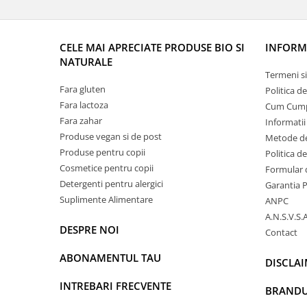
CELE MAI APRECIATE PRODUSE BIO SI
INFORMA
NATURALE
Termeni si
Fara gluten
Politica d
Fara lactoza
Cum Cum
Fara zahar
Informatii
Produse vegan si de post
Metode de
Produse pentru copii
Politica d
Cosmetice pentru copii
Formular 
Detergenti pentru alergici
Garantia 
Suplimente Alimentare
ANPC
A.N.S.V.S.A
DESPRE NOI
Contact
ABONAMENTUL TAU
DISCLA
INTREBARI FRECVENTE
BRANDU