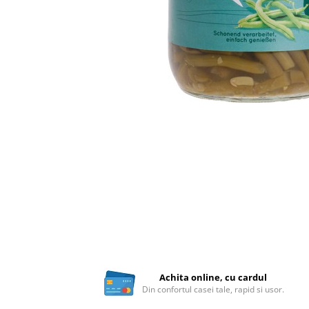
Ceai vrac
Ceaiuri diverse si accesorii
Bauturi
Apa
Sucuri
Vinuri, bere si alte bauturi
Siropuri naturale
Energizante
Carbogazoase
Siropuri Bio
Cacao si inlocuitori
Seminte bio pentru germinat
Seminte din plante oleaginoase
Superalimente bio
Fructe si legume Bio
Achita online, cu cardul
Din confortul casei tale, rapid si usor.
Alimente de baza