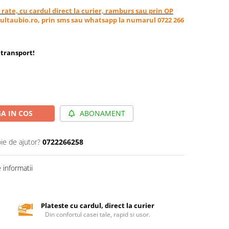
in rate, cu cardul direct la curier, ramburs sau prin OP
ultaubio.ro, prin sms sau whatsapp la numarul 0722 266
transport
!
A IN COS
ABONAMENT
ie de ajutor?
0722266258
informatii
Plateste cu cardul, direct la curier
Din confortul casei tale, rapid si usor.