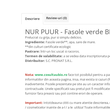
Cereale, fulgi din cereale, mic
dejun
Lactate
Review-uri
(0)
Descriere
Bauturi vegetale
Orez, Faina si Premixuri
NUR PUUR - Fasole verde B
Ulei, otet
Prelucrat cu grija, pur si simplu delicios.
Produse din carne
Ingrediente:
Fasole verde**, apa, sare de mare.
**din culturi certificate ecologic
Sosuri, Ketchup bio
Pastrare:
într-un loc uscat si racoros.
Pudre si prafuri
Termen de valabilitate:
a se vedea data inscriptionata p
Supe
Distribuitor:
S.C. PRONAT S.R.L.
Conserve, Pateuri, creme
tartinabile
Nota:
www.cosultaubio.ro
face tot posibilul pentru a p
Masline
informatiilor din aceasta pagina, insa, mai exista si cazuri (
Leguminoase si seminte
inadvertente. Pozele prezentate pe site au un caracter info
contractuale. Unele specificatii sau pretul pot fi modificat
Fermenti si gelifianti
furnizor fara preaviz sau pot contine erori de operare.
Produse din soia
Important:
Intotdeauna cititi cu mare atentie descrierea,
Sare si inlocuitori
/ cosmeticelor inainte de a-l / a le utiliza! Toate informatiil
Produse care inlocuiesc carnea