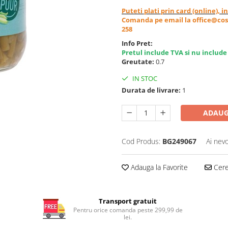
Puteti plati prin card (online), 
Comanda pe email la office@cos
258
Info Pret:
Pretul include TVA si nu include
Greutate:
0.7
IN STOC
Durata de livrare:
1
ADAUG
Cod Produs:
BG249067
Ai nevo
Adauga la Favorite
Cere 
Transport gratuit
Pentru orice comanda peste 299,99 de
lei.