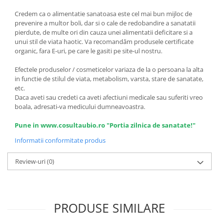
Credem ca o alimentatie sanatoasa este cel mai bun mijloc de
prevenire a multor boli, dar si o cale de redobandire a sanatatii
pierdute, de multe ori din cauza unei alimentatii deficitare si a
unui stil de viata haotic. Va recomandăm produsele certificate
organic, fara E-uri, pe care le gasiti pe site-ul nostru.
Efectele produselor / cosmeticelor variaza de la o persoana la alta
in functie de stilul de viata, metabolism, varsta, stare de sanatate,
etc.
Daca aveti sau credeti ca aveti afectiuni medicale sau suferiti vreo
boala, adresati-va medicului dumneavoastra.
Pune in www.cosultaubio.ro "Portia zilnica de sanatate!"
Informatii conformitate produs
Review-uri
(0)
PRODUSE SIMILARE