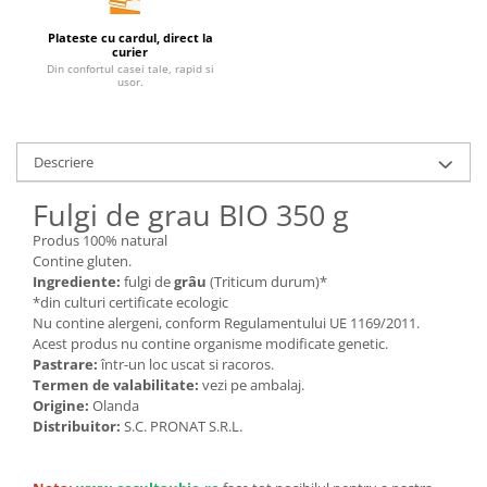
Unt, alternativa unt
Plateste cu cardul, direct la
Paine bio
curier
Din confortul casei tale, rapid si
Paste
usor.
Terci bio
Dulciuri
Descriere
Ciocolata
Dulceturi, gemuri, compoturi
Fulgi de grau BIO 350 g
Creme
Produs 100% natural
Bomboane, Caramele si Jeleuri
Contine gluten.
Ingrediente:
fulgi de
grâu
(Triticum durum)*
Biscuiti si napolitane
*din culturi certificate ecologic
Inghetata
Nu contine alergeni, conform Regulamentului UE 1169/2011.
Zahar si indulcitori
Acest produs nu contine organisme modificate genetic.
Pastrare:
într-un loc uscat si racoros.
Batoane
Termen de valabilitate:
vezi pe ambalaj.
Dulciuri bio
Origine:
Olanda
Guma de mestecat bio
Distribuitor:
S.C. PRONAT S.R.L.
Snacksuri