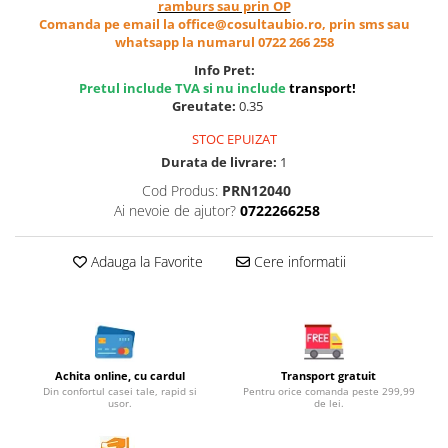
ramburs sau prin OP
Cereale, fulgi din cereale, mic
Comanda pe email la office@cosultaubio.ro, prin sms sau
dejun
whatsapp la numarul 0722 266 258
Lactate
Info Pret:
Bauturi vegetale
Pretul include TVA si nu include
transport
!
Greutate:
0.35
Orez, Faina si Premixuri
Ulei, otet
STOC EPUIZAT
Durata de livrare:
1
Produse din carne
Cod Produs:
PRN12040
Sosuri, Ketchup bio
Ai nevoie de ajutor?
0722266258
Pudre si prafuri
Supe
Adauga la Favorite
Cere informatii
Conserve, Pateuri, creme
tartinabile
Masline
Leguminoase si seminte
Fermenti si gelifianti
Achita online, cu cardul
Transport gratuit
Produse din soia
Din confortul casei tale, rapid si
Pentru orice comanda peste 299,99
usor.
de lei.
Sare si inlocuitori
Produse care inlocuiesc carnea