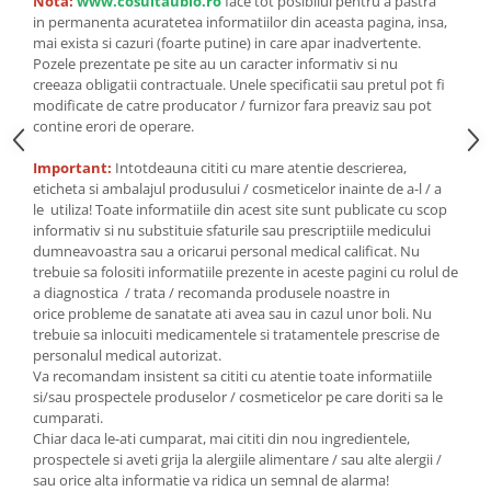
Seminte, fructe uscate, samburi
Nota:
www.cosultaubio.ro
face tot posibilul pentru a pastra
in permanenta acuratetea informatiilor din aceasta pagina, insa,
Mixuri, condimente si mirodenii
mai exista si cazuri (foarte putine) in care apar inadvertente.
Pozele prezentate pe site au un caracter informativ si nu
Mixuri
creeaza obligatii contractuale. Unele specificatii sau pretul pot fi
Condimente
modificate de catre producator / furnizor fara preaviz sau pot
Mirodenii
contine erori de operare.
Maioneza bio
Important:
Intotdeauna cititi cu mare atentie descrierea,
Pesto Bio
eticheta si ambalajul produsului / cosmeticelor inainte de a-l / a
le utiliza! Toate informatiile din acest site sunt publicate cu scop
Semipreparate
informativ si nu substituie sfaturile sau prescriptiile medicului
Specialitati si produse asiatice
dumneavoastra sau a oricarui personal medical calificat. Nu
trebuie sa folositi informatiile prezente in aceste pagini cu rolul de
a diagnostica / trata / recomanda produsele noastre in
orice probleme de sanatate ati avea sau in cazul unor boli. Nu
trebuie sa inlocuiti medicamentele si tratamentele prescrise de
personalul medical autorizat.
Va recomandam insistent sa cititi cu atentie toate informatiile
si/sau prospectele produselor / cosmeticelor pe care doriti sa le
cumparati.
Chiar daca le-ati cumparat, mai cititi din nou ingredientele,
prospectele si aveti grija la alergiile alimentare / sau alte alergii /
sau orice alta informatie va ridica un semnal de alarma!