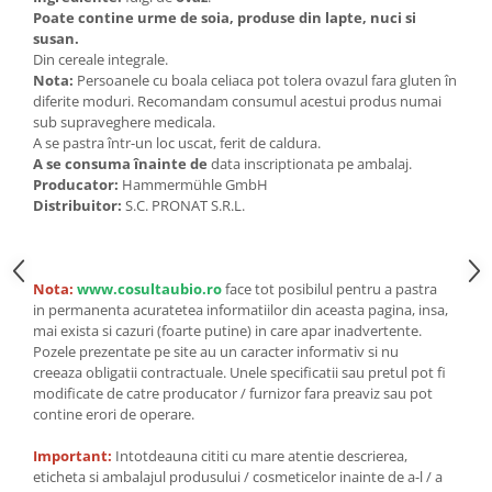
Seminte, fructe uscate, samburi
Poate contine urme de soia, produse din lapte, nuci si
Mixuri, condimente si mirodenii
susan.
Din cereale integrale.
Mixuri
Nota:
Persoanele cu boala celiaca pot tolera ovazul fara gluten în
Condimente
diferite moduri. Recomandam consumul acestui produs numai
sub supraveghere medicala.
Mirodenii
A se pastra într-un loc uscat, ferit de caldura.
Maioneza bio
A se consuma înainte de
data inscriptionata pe ambalaj.
Pesto Bio
Producator:
Hammermühle GmbH
Distribuitor:
S.C. PRONAT S.R.L.
Semipreparate
Specialitati si produse asiatice
Nota:
www.cosultaubio.ro
face tot posibilul pentru a pastra
in permanenta acuratetea informatiilor din aceasta pagina, insa,
mai exista si cazuri (foarte putine) in care apar inadvertente.
Pozele prezentate pe site au un caracter informativ si nu
creeaza obligatii contractuale. Unele specificatii sau pretul pot fi
modificate de catre producator / furnizor fara preaviz sau pot
contine erori de operare.
Important:
Intotdeauna cititi cu mare atentie descrierea,
eticheta si ambalajul produsului / cosmeticelor inainte de a-l / a