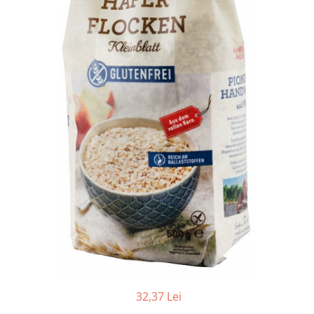
Ceai vrac
Ceaiuri diverse si accesorii
Bauturi
Apa
Sucuri
Vinuri, bere si alte bauturi
Siropuri naturale
Energizante
Carbogazoase
Siropuri Bio
Cacao si inlocuitori
Seminte bio pentru germinat
Seminte din plante oleaginoase
Superalimente bio
Fructe si legume Bio
32,37 Lei
Alimente de baza