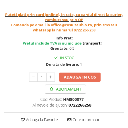
Cereale, fulgi din cereale, mic
dejun
Puteti plati prin card (online), in rate, cu cardul direct la curier,
Lactate
ramburs sau prin OP
Bauturi vegetale
Comanda pe email la office@cosultaubio.ro, prin sms sau
whatsapp la numarul 0722 266 258
Orez, Faina si Premixuri
Info Pret:
Ulei, otet
Pretul include TVA si nu include
transport
!
Produse din carne
Greutate:
0.5
Sosuri, Ketchup bio
IN STOC
Pudre si prafuri
Durata de livrare:
1
Supe
Conserve, Pateuri, creme
ADAUGA IN COS
tartinabile
ABONAMENT
Masline
Leguminoase si seminte
Cod Produs:
HM800077
Fermenti si gelifianti
Ai nevoie de ajutor?
0722266258
Produse din soia
Sare si inlocuitori
Adauga la Favorite
Cere informatii
Produse care inlocuiesc carnea