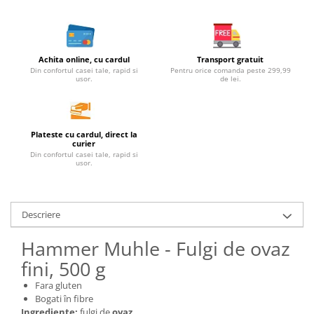
Unt, alternativa unt
Paine bio
Paste
Achita online, cu cardul
Transport gratuit
Terci bio
Din confortul casei tale, rapid si
Pentru orice comanda peste 299,99
usor.
de lei.
Dulciuri
Ciocolata
Dulceturi, gemuri, compoturi
Plateste cu cardul, direct la
curier
Creme
Din confortul casei tale, rapid si
usor.
Bomboane, Caramele si Jeleuri
Biscuiti si napolitane
Inghetata
Descriere
Zahar si indulcitori
Batoane
Hammer Muhle - Fulgi de ovaz
Dulciuri bio
fini, 500 g
Guma de mestecat bio
Fara gluten
Snacksuri
Bogati în fibre
Ingrediente:
fulgi de
ovaz
.