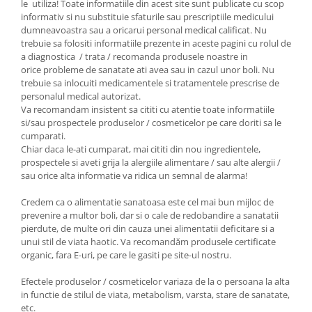
le utiliza! Toate informatiile din acest site sunt publicate cu scop
informativ si nu substituie sfaturile sau prescriptiile medicului
dumneavoastra sau a oricarui personal medical calificat. Nu
trebuie sa folositi informatiile prezente in aceste pagini cu rolul de
a diagnostica / trata / recomanda produsele noastre in
orice probleme de sanatate ati avea sau in cazul unor boli. Nu
trebuie sa inlocuiti medicamentele si tratamentele prescrise de
personalul medical autorizat.
Va recomandam insistent sa cititi cu atentie toate informatiile
si/sau prospectele produselor / cosmeticelor pe care doriti sa le
cumparati.
Chiar daca le-ati cumparat, mai cititi din nou ingredientele,
prospectele si aveti grija la alergiile alimentare / sau alte alergii /
sau orice alta informatie va ridica un semnal de alarma!
Credem ca o alimentatie sanatoasa este cel mai bun mijloc de
prevenire a multor boli, dar si o cale de redobandire a sanatatii
pierdute, de multe ori din cauza unei alimentatii deficitare si a
unui stil de viata haotic. Va recomandăm produsele certificate
organic, fara E-uri, pe care le gasiti pe site-ul nostru.
Efectele produselor / cosmeticelor variaza de la o persoana la alta
in functie de stilul de viata, metabolism, varsta, stare de sanatate,
etc.