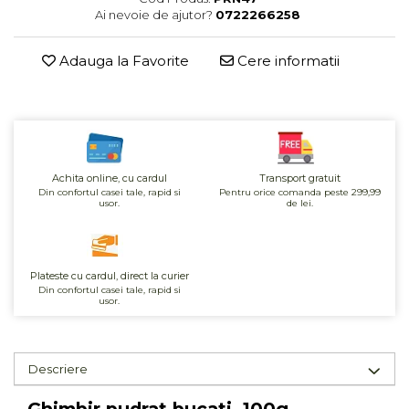
Ai nevoie de ajutor?
0722266258
Unt, alternativa unt
Paine bio
Adauga la Favorite
Cere informatii
Paste
Terci bio
Dulciuri
Ciocolata
Dulceturi, gemuri, compoturi
Achita online, cu cardul
Transport gratuit
Creme
Din confortul casei tale, rapid si
Pentru orice comanda peste 299,99
usor.
de lei.
Bomboane, Caramele si Jeleuri
Biscuiti si napolitane
Inghetata
Plateste cu cardul, direct la curier
Zahar si indulcitori
Din confortul casei tale, rapid si
usor.
Batoane
Dulciuri bio
Guma de mestecat bio
Descriere
Snacksuri