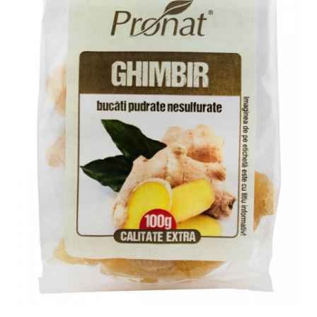
Ceai vrac
Ceaiuri diverse si accesorii
Bauturi
Apa
Sucuri
Vinuri, bere si alte bauturi
Siropuri naturale
Energizante
Carbogazoase
Siropuri Bio
Cacao si inlocuitori
Seminte bio pentru germinat
Seminte din plante oleaginoase
Superalimente bio
Fructe si legume Bio
Alimente de baza