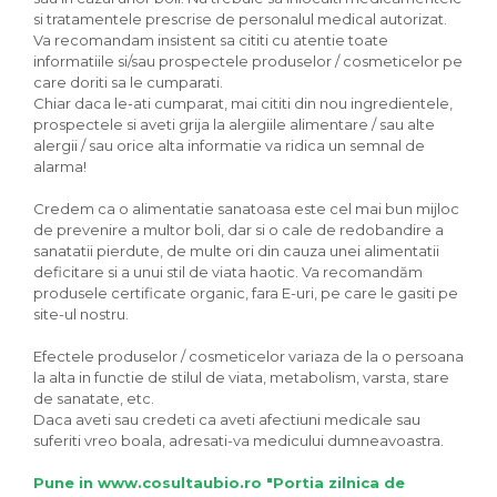
si tratamentele prescrise de personalul medical autorizat.
Va recomandam insistent sa cititi cu atentie toate
informatiile si/sau prospectele produselor / cosmeticelor pe
care doriti sa le cumparati.
Chiar daca le-ati cumparat, mai cititi din nou ingredientele,
prospectele si aveti grija la alergiile alimentare / sau alte
alergii / sau orice alta informatie va ridica un semnal de
alarma!
Credem ca o alimentatie sanatoasa este cel mai bun mijloc
de prevenire a multor boli, dar si o cale de redobandire a
sanatatii pierdute, de multe ori din cauza unei alimentatii
deficitare si a unui stil de viata haotic. Va recomandăm
produsele certificate organic, fara E-uri, pe care le gasiti pe
site-ul nostru.
Efectele produselor / cosmeticelor variaza de la o persoana
la alta in functie de stilul de viata, metabolism, varsta, stare
de sanatate, etc.
Daca aveti sau credeti ca aveti afectiuni medicale sau
suferiti vreo boala, adresati-va medicului dumneavoastra.
Pune in www.cosultaubio.ro "Portia zilnica de