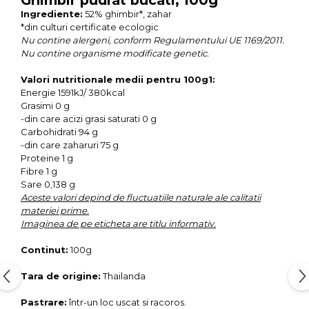
Ghimbir pudrat bucati, 100g
Seminte, fructe uscate, samburi
Ingrediente:
52% ghimbir*, zahar
Mixuri, condimente si mirodenii
*din culturi certificate ecologic
Nu contine alergeni, conform Regulamentului UE 1169/2011.
Mixuri
Nu contine organisme modificate genetic.
Condimente
Mirodenii
Valori nutritionale medii pentru 100g1:
Energie 1591kJ/ 380kcal
Maioneza bio
Grasimi 0 g
Pesto Bio
-din care acizi grasi saturati 0 g
Carbohidrati 94 g
Semipreparate
-din care zaharuri 75 g
Specialitati si produse asiatice
Proteine 1 g
Fibre 1 g
Sare 0,138 g
Aceste valori depind de fluctuatiile naturale ale calitatii
materiei prime.
Imaginea de pe eticheta are titlu informativ.
Continut:
100g
Tara de origine:
Thailanda
Pastrare:
într-un loc uscat si racoros.