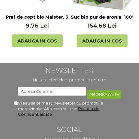
Praf de copt bio Maister, 3x17g Biovegan
Suc bio pur de aronia, 100% s
S
9,76 Lei
154,68 Lei
ADAUGA IN COS
ADAUGA IN COS
NEWSLETTER
Nu rata ofertele si promotiile noastre
Vreau sa primesc newsletter cu promotiile
magazinului. Afla mai multe in
Politica de
Confidentialitate
SOCIAL
Urmareste-ne in social media