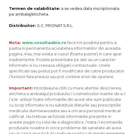
Termen de valabilitate:
a se vedea data inscriptionata
pe ambalaj/eticheta.
Distribuitor:
S.C. PRONAT S.R.L.
Nota:
www.cosultaubio.ro
face tot posibilul pentru a
pastra in permanenta acuratetea informatiilor din aceasta
pagina, insa, mai exista si cazuri (foarte putine) in care apar
inadvertente. Pozele prezentate pe site au un caracter
informativ si nu creeaza obligatii contractuale. Unele
specificatii sau pretul pot fi modificate de catre producator
/ furnizor fara preaviz sau pot contine erori de operare.
Important:
Intotdeauna cititi cu mare atentie descrierea,
eticheta si ambalajul produsului / cosmeticelor inainte de a-l
/ a le utiliza! Toate informatiile din acest site sunt publicate
cu scop informativ si nu substituie sfaturile sau prescriptiile
medicului dumneavoastra sau a oricarui personal medical
calificat. Nu trebuie sa folositi informatiile prezente in
aceste pagini cu rolul de a diagnostica / trata / recomanda
produsele noastre in orice probleme de sanatate ati avea
sau in cazul unor boli. Nu trebuie sa inlocuiti medicamentele