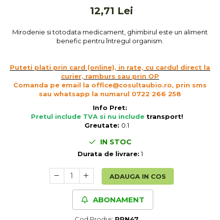
Cereale, fulgi din cereale, mic
12,71 Lei
dejun
Lactate
Mirodenie si totodata medicament, ghimbirul este un aliment
benefic pentru întregul organism.
Bauturi vegetale
Orez, Faina si Premixuri
Puteti plati prin card (online), in rate, cu cardul direct la
Ulei, otet
curier, ramburs sau prin OP
Produse din carne
Comanda pe email la office@cosultaubio.ro, prin sms
Sosuri, Ketchup bio
sau whatsapp la numarul 0722 266 258
Pudre si prafuri
Info Pret:
Pretul include TVA si nu include
transport
!
Supe
Greutate:
0.1
Conserve, Pateuri, creme
tartinabile
IN STOC
Durata de livrare:
1
Masline
Leguminoase si seminte
ADAUGA IN COS
Fermenti si gelifianti
Produse din soia
ABONAMENT
Sare si inlocuitori
Produse care inlocuiesc carnea
Cod Produs:
PRN47