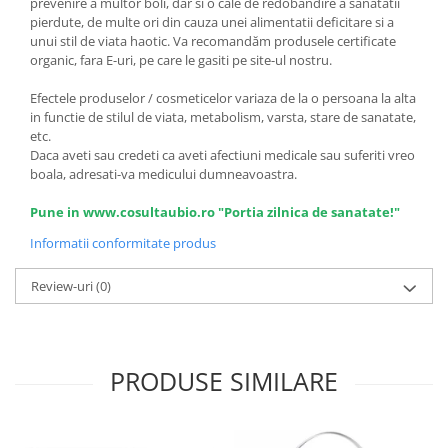
prevenire a multor boli, dar si o cale de redobandire a sanatatii
pierdute, de multe ori din cauza unei alimentatii deficitare si a
unui stil de viata haotic. Va recomandăm produsele certificate
organic, fara E-uri, pe care le gasiti pe site-ul nostru.
Efectele produselor / cosmeticelor variaza de la o persoana la alta
in functie de stilul de viata, metabolism, varsta, stare de sanatate,
etc.
Daca aveti sau credeti ca aveti afectiuni medicale sau suferiti vreo
boala, adresati-va medicului dumneavoastra.
Pune in www.cosultaubio.ro "Portia zilnica de sanatate!"
Informatii conformitate produs
Review-uri
(0)
PRODUSE SIMILARE