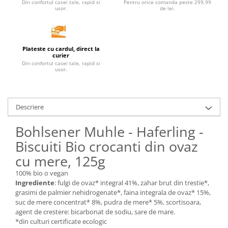
Din confortul casei tale, rapid si
Pentru orice comanda peste 299,99
usor.
de lei.
Unt, alternativa unt
Paine bio
Paste
Plateste cu cardul, direct la
Terci bio
curier
Din confortul casei tale, rapid si
Dulciuri
usor.
Ciocolata
Dulceturi, gemuri, compoturi
Creme
Descriere
Bomboane, Caramele si Jeleuri
Bohlsener Muhle - Haferling -
Biscuiti si napolitane
Biscuiti Bio crocanti din ovaz
Inghetata
cu mere, 125g
Zahar si indulcitori
Batoane
100% bio o vegan
Ingrediente
: fulgi de ovaz* integral 41%, zahar brut din trestie*,
Dulciuri bio
grasimi de palmier nehidrogenate*, faina integrala de ovaz* 15%,
Guma de mestecat bio
suc de mere concentrat* 8%, pudra de mere* 5%, scortisoara,
agent de crestere: bicarbonat de sodiu, sare de mare.
Snacksuri
*din culturi certificate ecologic