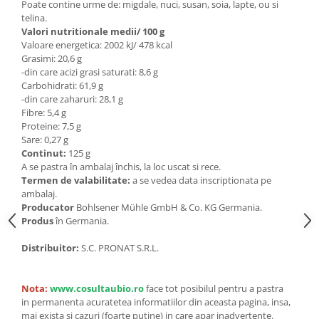
Seminte, fructe uscate, samburi
Poate contine urme de: migdale, nuci, susan, soia, lapte, ou si
telina.
Mixuri, condimente si mirodenii
Valori nutritionale medii/ 100 g
Mixuri
Valoare energetica: 2002 kJ/ 478 kcal
Grasimi: 20,6 g
Condimente
-din care acizi grasi saturati: 8,6 g
Mirodenii
Carbohidrati: 61,9 g
-din care zaharuri: 28,1 g
Maioneza bio
Fibre: 5,4 g
Pesto Bio
Proteine: 7,5 g
Semipreparate
Sare: 0,27 g
Continut:
125 g
Specialitati si produse asiatice
A se pastra în ambalaj închis, la loc uscat si rece.
Termen de valabilitate:
a se vedea data inscriptionata pe
ambalaj.
Producator
Bohlsener Mühle GmbH & Co. KG Germania.
Produs
în Germania.
Distribuitor:
S.C. PRONAT S.R.L.
Nota:
www.cosultaubio.ro
face tot posibilul pentru a pastra
in permanenta acuratetea informatiilor din aceasta pagina, insa,
mai exista si cazuri (foarte putine) in care apar inadvertente.