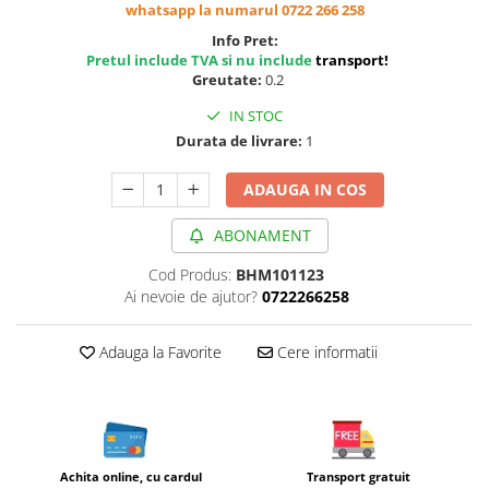
whatsapp la numarul 0722 266 258
Cereale, fulgi din cereale, mic
dejun
Info Pret:
Pretul include TVA si nu include
transport
!
Lactate
Greutate:
0.2
Bauturi vegetale
IN STOC
Orez, Faina si Premixuri
Durata de livrare:
1
Ulei, otet
Produse din carne
ADAUGA IN COS
Sosuri, Ketchup bio
ABONAMENT
Pudre si prafuri
Supe
Cod Produs:
BHM101123
Conserve, Pateuri, creme
Ai nevoie de ajutor?
0722266258
tartinabile
Masline
Adauga la Favorite
Cere informatii
Leguminoase si seminte
Fermenti si gelifianti
Produse din soia
Sare si inlocuitori
Achita online, cu cardul
Transport gratuit
Produse care inlocuiesc carnea