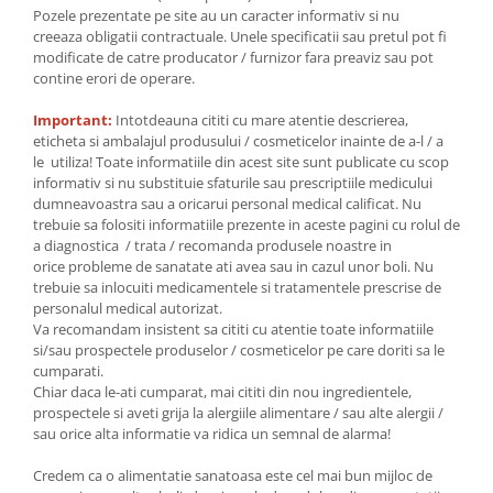
Pozele prezentate pe site au un caracter informativ si nu
creeaza obligatii contractuale. Unele specificatii sau pretul pot fi
modificate de catre producator / furnizor fara preaviz sau pot
contine erori de operare.
Important:
Intotdeauna cititi cu mare atentie descrierea,
eticheta si ambalajul produsului / cosmeticelor inainte de a-l / a
le utiliza! Toate informatiile din acest site sunt publicate cu scop
informativ si nu substituie sfaturile sau prescriptiile medicului
dumneavoastra sau a oricarui personal medical calificat. Nu
trebuie sa folositi informatiile prezente in aceste pagini cu rolul de
a diagnostica / trata / recomanda produsele noastre in
orice probleme de sanatate ati avea sau in cazul unor boli. Nu
trebuie sa inlocuiti medicamentele si tratamentele prescrise de
personalul medical autorizat.
Va recomandam insistent sa cititi cu atentie toate informatiile
si/sau prospectele produselor / cosmeticelor pe care doriti sa le
cumparati.
Chiar daca le-ati cumparat, mai cititi din nou ingredientele,
prospectele si aveti grija la alergiile alimentare / sau alte alergii /
sau orice alta informatie va ridica un semnal de alarma!
Credem ca o alimentatie sanatoasa este cel mai bun mijloc de