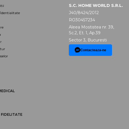
S.C. HOME WORLD S.R.L.
tii
J40/8424/2012
identialitate
RO30457234
Aleea Mostistea nr. 39,
are
Sc.2, Et. 1, Ap.39
a
Sector 3, Bucuresti
r
tur
Contacteaza-ne
selor
MEDICAL
FIDELITATE