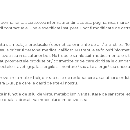
n permanenta acuratetea informatiilor din aceasta pagina, insa, mai exi
ii contractuale. Unele specificatii sau pretul pot fi modificate de catr
 si ambalajul produsului / cosmeticelor inainte de a-l / a le utiliza! To
u a oricarui personal medical calificat. Nu trebuie sa folositi informati
ea sau in cazul unor boli. Nu trebuie sa inlocuiti medicamentele si 
/sau prospectele produselor / cosmeticelor pe care doriti sa le cumpara
tele si aveti grija la alergiile alimentare / sau alte alergii / sau orice
nire a multor boli, dar si o cale de redobandire a sanatatii pierdute, d
 E-uri, pe care le gasiti pe site-ul nostru.
 in functie de stilul de viata, metabolism, varsta, stare de sanatate, et
vreo boala, adresati-va medicului dumneavoastra.