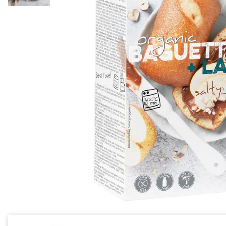
Ceai vrac
Ceaiuri diverse si accesorii
Bauturi
Apa
Sucuri
Vinuri, bere si alte bauturi
Siropuri naturale
Energizante
Carbogazoase
Siropuri Bio
Cacao si inlocuitori
Seminte bio pentru germinat
Seminte din plante oleaginoase
Superalimente bio
Fructe si legume Bio
Alimente de baza