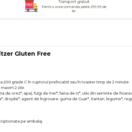
Transport gratuit
Pentru orice comanda peste 299,99 de
lei.
itzer Gluten Free
 200 grade C în cuptorul preîncalzit sau în toaster timp de 2 minute.
 maxim 2 zile.
de orez*, apa), fulgi de mei*, faina de in*, ulei din seminte de floare
a*, drojdie*, agent de îngrosare: guma de Guar*, Xantan, legume*, regu
criptionata pe ambalaj.