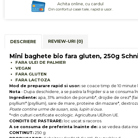
Achita online, cu cardul
Cereale, fulgi din cereale, mic
Din confortul casei tale, rapid si usor.
dejun
Lactate
Bauturi vegetale
Orez, Faina si Premixuri
REVIEW-URI
(0)
DESCRIERE
Ulei, otet
Produse din carne
Mini baghete bio fara gluten, 250g Schn
Sosuri, Ketchup bio
FARA ULEI DE PALMIER
Pudre si prafuri
VEGAN
FARA GLUTEN
Supe
FARA LACTOZA
Conserve, Pateuri, creme
Mod de preparare rapid si usor:
se coace timp de 10 minute la
tartinabile
Nota
- Dupa deschidere, a se pastra la frigider si a se consuma în
Masline
Ingrediente:
apa, 31% amidon de porumb*, drojdie de orez* (faina 
psyllium* (psyllium), sare de mare, proteine din mazare*, dextroz
Leguminoase si seminte
Poate contine urme de susan, soia, lupin si oua.
Fermenti si gelifianti
*=din culturi certificate ecologic. Agricultura UE/non UE.
Produse din soia
CONDITII DE PASTRARE:
loc uscat si racoros.
A se consuma de preferinta înainte de:
a se vedea data ins
Sare si inlocuitori
CONTINUT:
250 g
Produse care inlocuiesc carnea