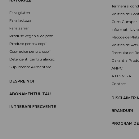
NATURALE
Termeni si condi
Fara gluten
Politica de Conf
Fara lactoza
Cum Cumpar
Fara zahar
Informatii Livr
Produse vegan si de post
Metode de Plat
Produse pentru copii
Politica de Retu
Cosmetice pentru copii
Formular de Re
Detergenti pentru alergici
Garantia Produ
Suplimente Alimentare
ANPC
A.N.S.V.S.A.
DESPRE NOI
Contact
ABONAMENTUL TAU
DISCLAIMER 
INTREBARI FRECVENTE
BRANDURI
PROGRAM DE 