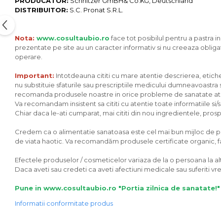
PRODUCATOR:
Schnitzer GmBH& Co.KG, Deutschland
DISTRIBUITOR:
S.C. Pronat S.R.L.
Unt, alternativa unt
Paine bio
Paste
Nota:
www.cosultaubio.ro
face tot posibilul pentru a pastra i
prezentate pe site au un caracter informativ si nu creeaza obligat
Terci bio
operare.
Dulciuri
Important:
Intotdeauna cititi cu mare atentie descrierea, eticheta
Ciocolata
nu substituie sfaturile sau prescriptiile medicului dumneavoastra sa
Dulceturi, gemuri, compoturi
recomanda produsele noastre in orice probleme de sanatate ati av
Creme
Va recomandam insistent sa cititi cu atentie toate informatiile si
Chiar daca le-ati cumparat, mai cititi din nou ingredientele, prospec
Bomboane, Caramele si Jeleuri
Biscuiti si napolitane
Credem ca o alimentatie sanatoasa este cel mai bun mijloc de preve
de viata haotic. Va recomandăm produsele certificate organic, fara
Inghetata
Zahar si indulcitori
Efectele produselor / cosmeticelor variaza de la o persoana la alta
Batoane
Daca aveti sau credeti ca aveti afectiuni medicale sau suferiti 
Dulciuri bio
Pune in www.cosultaubio.ro "Portia zilnica de sanatate!"
Guma de mestecat bio
Informatii conformitate produs
Snacksuri