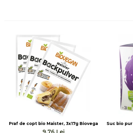
Seminte, fructe uscate, samburi
Mixuri, condimente si mirodenii
Mixuri
Condimente
Mirodenii
Maioneza bio
Pesto Bio
Semipreparate
Specialitati si produse asiatice
Praf de copt bio Maister, 3x17g Biovegan
Suc bio pur 
9,76 Lei