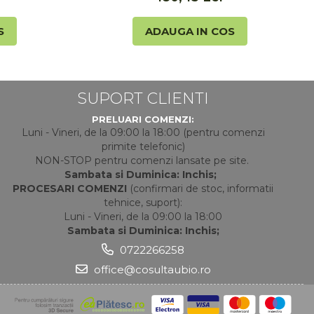
S
ADAUGA IN COS
SUPORT CLIENTI
PRELUARI COMENZI:
Luni - Vineri, de la 09:00 la 18:00 (pentru comenzi
primite telefonic)
NON-STOP pentru comenzi lansate pe site.
Sambata si Duminica: Inchis;
PROCESARI COMENZI
(confirmari de stoc, informatii
tehnice, suport):
Luni - Vineri, de la 09:00 la 18:00
Sambata si Duminica: Inchis;
0722266258
office@cosultaubio.ro