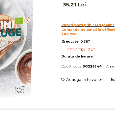
35,21 Lei
Puteti plati prin card (online
Comanda pe email la office
266 258
Greutate:
0.387
STOC EPUIZAT
Durata de livrare:
1
Cod Produs:
BG225544
Ai ne
Adauga la Favorite