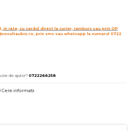
), in rate, cu cardul direct la curier, ramburs sau prin OP
@cosultaubio.ro, prin sms sau whatsapp la numarul 0722
voie de ajutor?
0722266258
Cere informatii