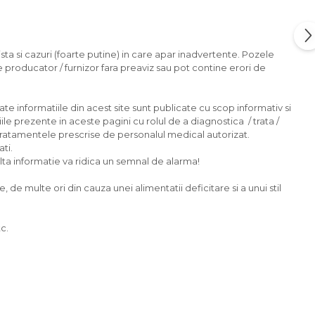
sta si cazuri (foarte putine) in care apar inadvertente. Pozele
e producator / furnizor fara preaviz sau pot contine erori de
ate informatiile din acest site sunt publicate cu scop informativ si
ile prezente in aceste pagini cu rolul de a diagnostica / trata /
tratamentele prescrise de personalul medical autorizat.
ti.
 alta informatie va ridica un semnal de alarma!
e multe ori din cauza unei alimentatii deficitare si a unui stil
c.