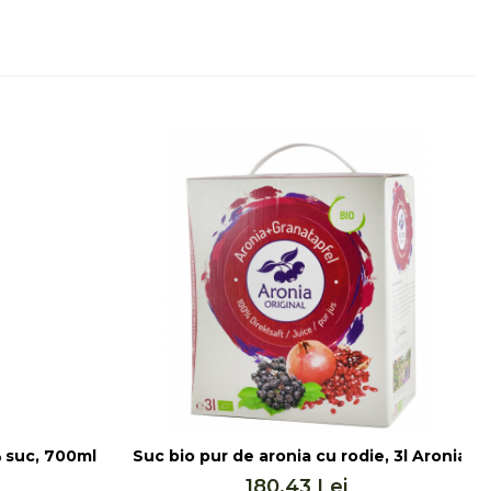
 suc, 700ml Aronia Original
Suc bio pur de aronia cu rodie, 3l Aronia Or
180,43 Lei