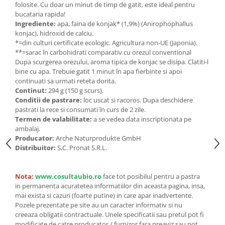
Seminte, fructe uscate, samburi
folosite. Cu doar un minut de timp de gatit, este ideal pentru
bucataria rapida!
Mixuri, condimente si mirodenii
Ingrediente:
apa, faina de konjak* (1,9%) (Anirophophallus
Mixuri
konjac), hidroxid de calciu.
*=din culturi certificate ecologic. Agricultura non-UE (Japonia).
Condimente
**=sarac în carbohidrati comparativ cu orezul conventional
Mirodenii
Dupa scurgerea orezului, aroma tipica de konjac se disipa. Clatiti-l
Maioneza bio
bine cu apa. Trebuie gatit 1 minut în apa fierbinte si apoi
continuati sa urmati reteta dorita.
Pesto Bio
Continut:
294 g (150 g scurs).
Semipreparate
Conditii de pastrare:
loc uscat si racoros. Dupa deschidere
pastrati la rece si consumati în curs de 2 zile.
Specialitati si produse asiatice
Termen de valabilitate:
a se vedea data inscriptionata pe
ambalaj.
Producator:
Arche Naturprodukte GmbH
Distribuitor:
S.C. Pronat S.R.L.
Nota:
www.cosultaubio.ro
face tot posibilul pentru a pastra
in permanenta acuratetea informatiilor din aceasta pagina, insa,
mai exista si cazuri (foarte putine) in care apar inadvertente.
Pozele prezentate pe site au un caracter informativ si nu
creeaza obligatii contractuale. Unele specificatii sau pretul pot fi
modificate de catre producator / furnizor fara preaviz sau pot