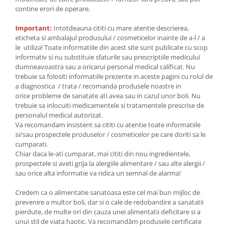
contine erori de operare.
Important:
Intotdeauna cititi cu mare atentie descrierea,
eticheta si ambalajul produsului / cosmeticelor inainte de a-l / a
le utiliza! Toate informatiile din acest site sunt publicate cu scop
informativ si nu substituie sfaturile sau prescriptiile medicului
dumneavoastra sau a oricarui personal medical calificat. Nu
trebuie sa folositi informatiile prezente in aceste pagini cu rolul de
a diagnostica / trata / recomanda produsele noastre in
orice probleme de sanatate ati avea sau in cazul unor boli. Nu
trebuie sa inlocuiti medicamentele si tratamentele prescrise de
personalul medical autorizat.
Va recomandam insistent sa cititi cu atentie toate informatiile
si/sau prospectele produselor / cosmeticelor pe care doriti sa le
cumparati.
Chiar daca le-ati cumparat, mai cititi din nou ingredientele,
prospectele si aveti grija la alergiile alimentare / sau alte alergii /
sau orice alta informatie va ridica un semnal de alarma!
Credem ca o alimentatie sanatoasa este cel mai bun mijloc de
prevenire a multor boli, dar si o cale de redobandire a sanatatii
pierdute, de multe ori din cauza unei alimentatii deficitare si a
unui stil de viata haotic. Va recomandăm produsele certificate