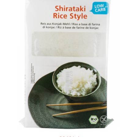
Ceai vrac
Ceaiuri diverse si accesorii
Bauturi
Apa
Sucuri
Vinuri, bere si alte bauturi
Siropuri naturale
Energizante
Carbogazoase
Siropuri Bio
Cacao si inlocuitori
Seminte bio pentru germinat
Seminte din plante oleaginoase
Superalimente bio
Fructe si legume Bio
Alimente de baza