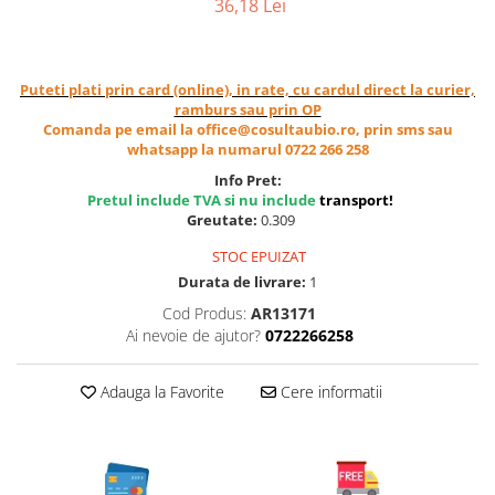
36,18 Lei
Cereale, fulgi din cereale, mic
dejun
Lactate
Puteti plati prin card (online), in rate, cu cardul direct la curier,
Bauturi vegetale
ramburs sau prin OP
Orez, Faina si Premixuri
Comanda pe email la office@cosultaubio.ro, prin sms sau
whatsapp la numarul 0722 266 258
Ulei, otet
Info Pret:
Produse din carne
Pretul include TVA si nu include
transport
!
Sosuri, Ketchup bio
Greutate:
0.309
Pudre si prafuri
STOC EPUIZAT
Supe
Durata de livrare:
1
Conserve, Pateuri, creme
Cod Produs:
AR13171
tartinabile
Ai nevoie de ajutor?
0722266258
Masline
Leguminoase si seminte
Adauga la Favorite
Cere informatii
Fermenti si gelifianti
Produse din soia
Sare si inlocuitori
Produse care inlocuiesc carnea