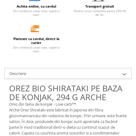
Achita online, cu cardul
Transport gratuit
Unt, alternativa unt
Din confortul casei tale, rapid si
Pentru orice comanda peste 299,99
Paine bio
usor.
de lei.
Paste
Terci bio
Dulciuri
Plateste cu cardul, direct la
curier
Ciocolata
Din confortul casei tale, rapid si
usor.
Dulceturi, gemuri, compoturi
Creme
Bomboane, Caramele si Jeleuri
Descriere
Biscuiti si napolitane
OREZ BIO SHIRATAKI PE BAZA
Inghetata
DE KONJAK, 294 G ARCHE
Zahar si indulcitori
Batoane
Orez din faina de konjak - Low carb**.
Arche Orez Shirataki este fabricat în Japonia din fibra
Dulciuri bio
glucomannanului din radacina de konjac. Prin urmare, este foarte
Guma de mestecat bio
satios. În Asia, produsele din konjac sunt apreciate ca facând
Snacksuri
parte în mod traditional dintr-o dieta cu continut scazut de
calorii. Capata cu usurinta aroma sosurilor si a condimentelor