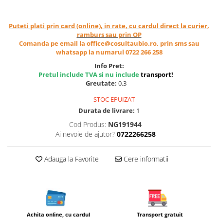
Cereale, fulgi din cereale, mic
dejun
Puteti plati prin card (online), in rate, cu cardul direct la curier,
Lactate
ramburs sau prin OP
Bauturi vegetale
Comanda pe email la office@cosultaubio.ro, prin sms sau
whatsapp la numarul 0722 266 258
Orez, Faina si Premixuri
Info Pret:
Ulei, otet
Pretul include TVA si nu include
transport
!
Produse din carne
Greutate:
0.3
Sosuri, Ketchup bio
STOC EPUIZAT
Pudre si prafuri
Durata de livrare:
1
Supe
Cod Produs:
NG191944
Conserve, Pateuri, creme
Ai nevoie de ajutor?
0722266258
tartinabile
Masline
Adauga la Favorite
Cere informatii
Leguminoase si seminte
Fermenti si gelifianti
Produse din soia
Sare si inlocuitori
Achita online, cu cardul
Transport gratuit
Produse care inlocuiesc carnea