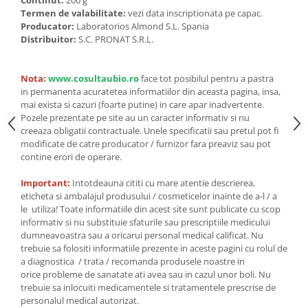
Seminte, fructe uscate, samburi
Continut:
200 g
Termen de valabilitate:
vezi data inscriptionata pe capac.
Mixuri, condimente si mirodenii
Producator:
Laboratorios Almond S.L. Spania
Distribuitor:
S.C. PRONAT S.R.L.
Mixuri
Condimente
Mirodenii
Nota:
www.cosultaubio.ro
face tot posibilul pentru a pastra
in permanenta acuratetea informatiilor din aceasta pagina, insa,
Maioneza bio
mai exista si cazuri (foarte putine) in care apar inadvertente.
Pesto Bio
Pozele prezentate pe site au un caracter informativ si nu
creeaza obligatii contractuale. Unele specificatii sau pretul pot fi
Semipreparate
modificate de catre producator / furnizor fara preaviz sau pot
Specialitati si produse asiatice
contine erori de operare.
Important:
Intotdeauna cititi cu mare atentie descrierea,
eticheta si ambalajul produsului / cosmeticelor inainte de a-l / a
le utiliza! Toate informatiile din acest site sunt publicate cu scop
informativ si nu substituie sfaturile sau prescriptiile medicului
dumneavoastra sau a oricarui personal medical calificat. Nu
trebuie sa folositi informatiile prezente in aceste pagini cu rolul de
a diagnostica / trata / recomanda produsele noastre in
orice probleme de sanatate ati avea sau in cazul unor boli. Nu
trebuie sa inlocuiti medicamentele si tratamentele prescrise de
personalul medical autorizat.