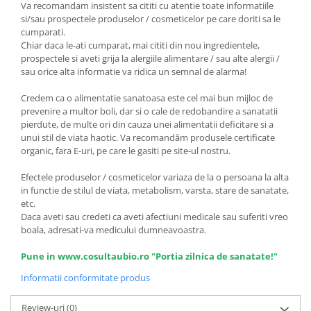
Va recomandam insistent sa cititi cu atentie toate informatiile
si/sau prospectele produselor / cosmeticelor pe care doriti sa le
cumparati.
Chiar daca le-ati cumparat, mai cititi din nou ingredientele,
prospectele si aveti grija la alergiile alimentare / sau alte alergii /
sau orice alta informatie va ridica un semnal de alarma!
Credem ca o alimentatie sanatoasa este cel mai bun mijloc de
prevenire a multor boli, dar si o cale de redobandire a sanatatii
pierdute, de multe ori din cauza unei alimentatii deficitare si a
unui stil de viata haotic. Va recomandăm produsele certificate
organic, fara E-uri, pe care le gasiti pe site-ul nostru.
Efectele produselor / cosmeticelor variaza de la o persoana la alta
in functie de stilul de viata, metabolism, varsta, stare de sanatate,
etc.
Daca aveti sau credeti ca aveti afectiuni medicale sau suferiti vreo
boala, adresati-va medicului dumneavoastra.
Pune in www.cosultaubio.ro "Portia zilnica de sanatate!"
Informatii conformitate produs
Review-uri
(0)