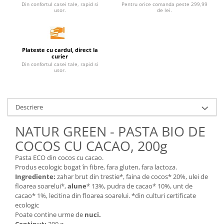
Din confortul casei tale, rapid si
Pentru orice comanda peste 299,99
Unt, alternativa unt
usor.
de lei.
Paine bio
Paste
Terci bio
Plateste cu cardul, direct la
curier
Dulciuri
Din confortul casei tale, rapid si
usor.
Ciocolata
Dulceturi, gemuri, compoturi
Creme
Descriere
Bomboane, Caramele si Jeleuri
NATUR GREEN - PASTA BIO DE
Biscuiti si napolitane
COCOS CU CACAO, 200g
Inghetata
Zahar si indulcitori
Pasta ECO din cocos cu cacao.
Produs ecologic bogat în fibre, fara gluten, fara lactoza.
Batoane
Ingrediente:
zahar brut din trestie*, faina de cocos* 20%, ulei de
Dulciuri bio
floarea soarelui*,
alune
* 13%, pudra de cacao* 10%, unt de
Guma de mestecat bio
cacao* 1%, lecitina din floarea soarelui. *din culturi certificate
ecologic
Snacksuri
Poate contine urme de
nuci.