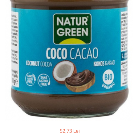
Ceai vrac
Ceaiuri diverse si accesorii
Bauturi
Apa
Sucuri
Vinuri, bere si alte bauturi
Siropuri naturale
Energizante
Carbogazoase
Siropuri Bio
Cacao si inlocuitori
Seminte bio pentru germinat
Seminte din plante oleaginoase
Superalimente bio
Fructe si legume Bio
52,73 Lei
Alimente de baza