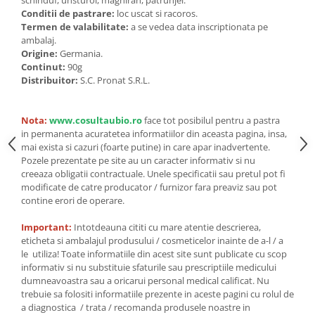
Seminte, fructe uscate, samburi
schinduf, unsturoi, maghiran, patrunjel.
Conditii de pastrare:
loc uscat si racoros.
Mixuri, condimente si mirodenii
Termen de valabilitate:
a se vedea data inscriptionata pe
ambalaj.
Mixuri
Origine:
Germania.
Condimente
Continut:
90g
Mirodenii
Distribuitor:
S.C. Pronat S.R.L.
Maioneza bio
Pesto Bio
Nota:
www.cosultaubio.ro
face tot posibilul pentru a pastra
in permanenta acuratetea informatiilor din aceasta pagina, insa,
Semipreparate
mai exista si cazuri (foarte putine) in care apar inadvertente.
Specialitati si produse asiatice
Pozele prezentate pe site au un caracter informativ si nu
creeaza obligatii contractuale. Unele specificatii sau pretul pot fi
modificate de catre producator / furnizor fara preaviz sau pot
contine erori de operare.
Important:
Intotdeauna cititi cu mare atentie descrierea,
eticheta si ambalajul produsului / cosmeticelor inainte de a-l / a
le utiliza! Toate informatiile din acest site sunt publicate cu scop
informativ si nu substituie sfaturile sau prescriptiile medicului
dumneavoastra sau a oricarui personal medical calificat. Nu
trebuie sa folositi informatiile prezente in aceste pagini cu rolul de
a diagnostica / trata / recomanda produsele noastre in