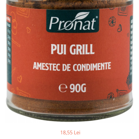
Ceai vrac
Ceaiuri diverse si accesorii
Bauturi
Apa
Sucuri
Vinuri, bere si alte bauturi
Siropuri naturale
Energizante
Carbogazoase
Siropuri Bio
Cacao si inlocuitori
Seminte bio pentru germinat
Seminte din plante oleaginoase
Superalimente bio
Fructe si legume Bio
18,55 Lei
Alimente de baza