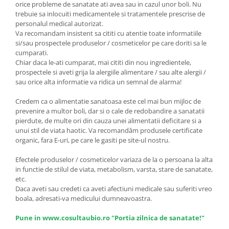
orice probleme de sanatate ati avea sau in cazul unor boli. Nu
trebuie sa inlocuiti medicamentele si tratamentele prescrise de
personalul medical autorizat.
Va recomandam insistent sa cititi cu atentie toate informatiile
si/sau prospectele produselor / cosmeticelor pe care doriti sa le
cumparati.
Chiar daca le-ati cumparat, mai cititi din nou ingredientele,
prospectele si aveti grija la alergiile alimentare / sau alte alergii /
sau orice alta informatie va ridica un semnal de alarma!
Credem ca o alimentatie sanatoasa este cel mai bun mijloc de
prevenire a multor boli, dar si o cale de redobandire a sanatatii
pierdute, de multe ori din cauza unei alimentatii deficitare si a
unui stil de viata haotic. Va recomandăm produsele certificate
organic, fara E-uri, pe care le gasiti pe site-ul nostru.
Efectele produselor / cosmeticelor variaza de la o persoana la alta
in functie de stilul de viata, metabolism, varsta, stare de sanatate,
etc.
Daca aveti sau credeti ca aveti afectiuni medicale sau suferiti vreo
boala, adresati-va medicului dumneavoastra.
Pune in www.cosultaubio.ro "Portia zilnica de sanatate!"