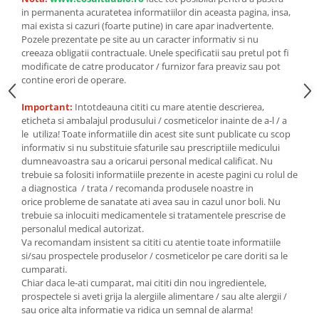
Seminte, fructe uscate, samburi
in permanenta acuratetea informatiilor din aceasta pagina, insa,
Mixuri, condimente si mirodenii
mai exista si cazuri (foarte putine) in care apar inadvertente.
Pozele prezentate pe site au un caracter informativ si nu
Mixuri
creeaza obligatii contractuale. Unele specificatii sau pretul pot fi
Condimente
modificate de catre producator / furnizor fara preaviz sau pot
contine erori de operare.
Mirodenii
Maioneza bio
Important:
Intotdeauna cititi cu mare atentie descrierea,
Pesto Bio
eticheta si ambalajul produsului / cosmeticelor inainte de a-l / a
le utiliza! Toate informatiile din acest site sunt publicate cu scop
Semipreparate
informativ si nu substituie sfaturile sau prescriptiile medicului
Specialitati si produse asiatice
dumneavoastra sau a oricarui personal medical calificat. Nu
trebuie sa folositi informatiile prezente in aceste pagini cu rolul de
a diagnostica / trata / recomanda produsele noastre in
orice probleme de sanatate ati avea sau in cazul unor boli. Nu
trebuie sa inlocuiti medicamentele si tratamentele prescrise de
personalul medical autorizat.
Va recomandam insistent sa cititi cu atentie toate informatiile
si/sau prospectele produselor / cosmeticelor pe care doriti sa le
cumparati.
Chiar daca le-ati cumparat, mai cititi din nou ingredientele,
prospectele si aveti grija la alergiile alimentare / sau alte alergii /
sau orice alta informatie va ridica un semnal de alarma!