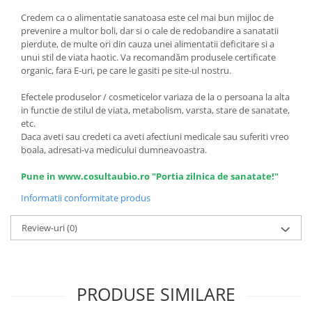
Credem ca o alimentatie sanatoasa este cel mai bun mijloc de
prevenire a multor boli, dar si o cale de redobandire a sanatatii
pierdute, de multe ori din cauza unei alimentatii deficitare si a
unui stil de viata haotic. Va recomandăm produsele certificate
organic, fara E-uri, pe care le gasiti pe site-ul nostru.
Efectele produselor / cosmeticelor variaza de la o persoana la alta
in functie de stilul de viata, metabolism, varsta, stare de sanatate,
etc.
Daca aveti sau credeti ca aveti afectiuni medicale sau suferiti vreo
boala, adresati-va medicului dumneavoastra.
Pune in www.cosultaubio.ro "Portia zilnica de sanatate!"
Informatii conformitate produs
Review-uri
(0)
PRODUSE SIMILARE