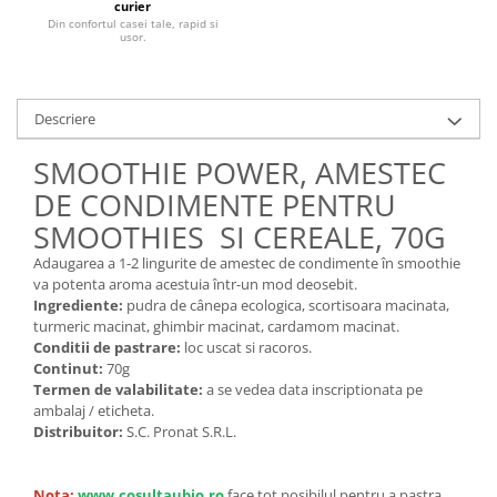
curier
Unt, alternativa unt
Din confortul casei tale, rapid si
usor.
Paine bio
Paste
Terci bio
Descriere
Dulciuri
SMOOTHIE POWER, AMESTEC
Ciocolata
DE CONDIMENTE PENTRU
Dulceturi, gemuri, compoturi
SMOOTHIES SI CEREALE, 70G
Creme
Bomboane, Caramele si Jeleuri
Adaugarea a 1-2 lingurite de amestec de condimente în smoothie
va potenta aroma acestuia într-un mod deosebit.
Biscuiti si napolitane
Ingrediente:
pudra de cânepa ecologica, scortisoara macinata,
Inghetata
turmeric macinat, ghimbir macinat, cardamom macinat.
Zahar si indulcitori
Conditii de pastrare:
loc uscat si racoros.
Continut:
70g
Batoane
Termen de valabilitate:
a se vedea data inscriptionata pe
Dulciuri bio
ambalaj / eticheta.
Distribuitor:
S.C. Pronat S.R.L.
Guma de mestecat bio
Snacksuri
Nota:
www.cosultaubio.ro
face tot posibilul pentru a pastra