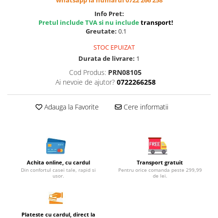
whatsapp la numarul 0722 266 258
Cereale, fulgi din cereale, mic
Info Pret:
dejun
Pretul include TVA si nu include
transport
!
Lactate
Greutate:
0.1
Bauturi vegetale
STOC EPUIZAT
Orez, Faina si Premixuri
Durata de livrare:
1
Ulei, otet
Cod Produs:
PRN08105
Produse din carne
Ai nevoie de ajutor?
0722266258
Sosuri, Ketchup bio
Pudre si prafuri
Adauga la Favorite
Cere informatii
Supe
Conserve, Pateuri, creme
tartinabile
Masline
Achita online, cu cardul
Transport gratuit
Leguminoase si seminte
Din confortul casei tale, rapid si
Pentru orice comanda peste 299,99
usor.
de lei.
Fermenti si gelifianti
Produse din soia
Sare si inlocuitori
Plateste cu cardul, direct la
Produse care inlocuiesc carnea