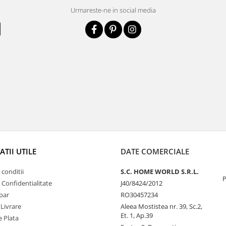
Urmareste-ne in social media
TII UTILE
DATE COMERCIALE
 conditii
S.C. HOME WORLD S.R.L.
P
e Confidentialitate
J40/8424/2012
par
RO30457234
 Livrare
Aleea Mostistea nr. 39, Sc.2,
Et. 1, Ap.39
 Plata