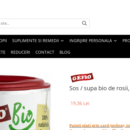
PII
SUPLIMENTE SI REMEDII
INGRIJIRE PERSONALA
PRO
ETE
REDUCERI
CONTACT
BLOG
Sos / supa bio de rosii
19,36 Lei
Puteti plati prin card (online), 