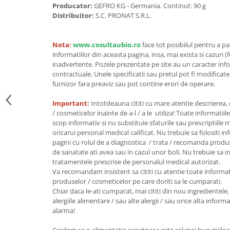
Producator:
GEFRO KG - Germania. Continut: 90 g
Unt, alternativa unt
Distribuitor:
S.C. PRONAT S.R.L.
Paine bio
Paste
Nota:
www.cosultaubio.ro
face tot posibilul pentru a p
Terci bio
informatiilor din aceasta pagina, insa, mai exista si cazuri (
inadvertente. Pozele prezentate pe site au un caracter info
Dulciuri
contractuale. Unele specificatii sau pretul pot fi modificat
Ciocolata
furnizor fara preaviz sau pot contine erori de operare.
Dulceturi, gemuri, compoturi
Important:
Intotdeauna cititi cu mare atentie descrierea,
Creme
/ cosmeticelor inainte de a-l / a le utiliza! Toate informatiil
Bomboane, Caramele si Jeleuri
scop informativ si nu substituie sfaturile sau prescriptiil
oricarui personal medical calificat. Nu trebuie sa folositi i
Biscuiti si napolitane
pagini cu rolul de a diagnostica / trata / recomanda produ
Inghetata
de sanatate ati avea sau in cazul unor boli. Nu trebuie sa i
Zahar si indulcitori
tratamentele prescrise de personalul medical autorizat.
Va recomandam insistent sa cititi cu atentie toate informat
Batoane
produselor / cosmeticelor pe care doriti sa le cumparati.
Dulciuri bio
Chiar daca le-ati cumparat, mai cititi din nou ingredientele, 
Guma de mestecat bio
alergiile alimentare / sau alte alergii / sau orice alta infor
alarma!
Snacksuri