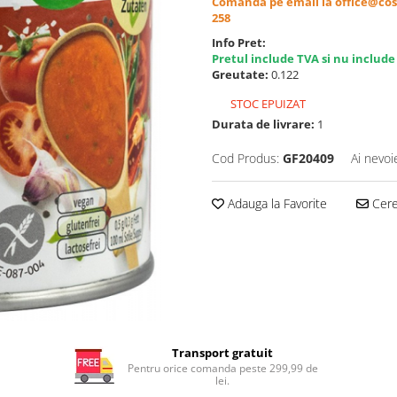
Comanda pe email la office@cos
258
Info Pret:
Pretul include TVA si nu include
Greutate:
0.122
STOC EPUIZAT
Durata de livrare:
1
Cod Produs:
GF20409
Ai nevoi
Adauga la Favorite
Cere 
Transport gratuit
Pentru orice comanda peste 299,99 de
lei.