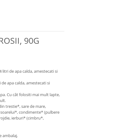
ROSII, 90G
 litri de apa calda, amestecati si
ri de apa calda, amestecati si
apa. Cu cât folositi mai mult lapte,
ult.
in trestie*, sare de mare,
a soarelui*, condimente* (pulbere
rojdie, ierburi* (cimbru*,
e ambalaj.