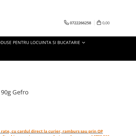
0722266258
0,00
DUSE PENTRU LOCUINTA SI BUCATARIE
, 90g Gefro
in rate, cu cardul direct la curier, ramburs sau prin OP