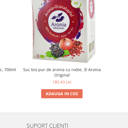
uc, 700ml
Suc bio pur de aronia cu rodie, 3l Aronia
Otet de 
Original
180,43 Lei
ADAUGA IN COS
SUPORT CLIENTI