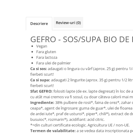
Cereale, fulgi din cereale, mic
dejun
Lactate
Review-uri
(0)
Descriere
Bauturi vegetale
Orez, Faina si Premixuri
GEFRO - SOS/SUPA BIO DE 
Ulei, otet
Vegan
Produse din carne
Fara gluten
Sosuri, Ketchup bio
Fara lactoza
Fara ulei de palmier
Pudre si prafuri
Ca si sos:
adaugati o lingura cu vârf (aprox. 25 g) pentru 1/4
Supe
fierbeti scurt!
Conserve, Pateuri, creme
Ca si supa:
adaugati 2 lingurite (aprox. 35 g) pentru 1/2 lit
tartinabile
fierbeti scurt!
Sfat GEFRO:
folositi lapte (de ex. lapte degresat) în loc de 
Masline
cu atât mai cremos va fi sosul, cu doar câteva calorii mai m
Leguminoase si seminte
Ingrediente:
38% pulbere de rosii*, faina de orez*, zahar d
ceapa*, agent de îngrosare: guma de guar*, ulei de floare
Fermenti si gelifianti
de ardei iute*, praf de usturoi*, piper*, chili*), extract de d
Produse din soia
busuioc*, rozmarin*), acidifiant: acid citric.
Sare si inlocuitori
*=din culturi certificate ecologic. Agricultura UE / non-UE.
Termen de valabilitate:
a se vedea data inscriptionata p
Produse care inlocuiesc carnea