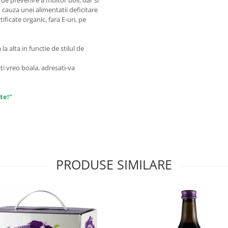
de prevenire a multor boli, dar si
 cauza unei alimentatii deficitare
ficate organic, fara E-uri, pe
a alta in functie de stilul de
ti vreo boala, adresati-va
te!"
PRODUSE SIMILARE