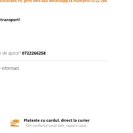
ultaubio.ro, prin sms sau whatsapp la numarul 0722 266
transport
!
e de ajutor?
0722266258
informatii
Plateste cu cardul, direct la curier
Din confortul casei tale, rapid si usor.