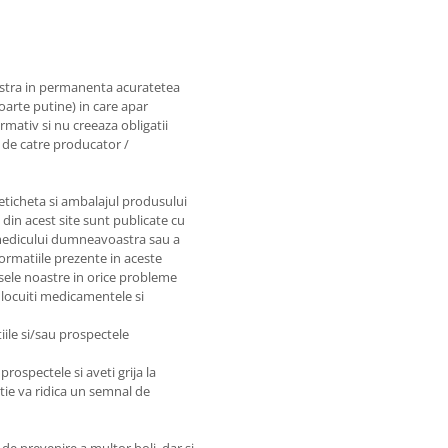
astra in permanenta acuratetea
foarte putine) in care apar
rmativ si nu creeaza obligatii
e de catre producator /
 eticheta si ambalajul produsului
e din acest site sunt publicate cu
e medicului dumneavoastra sau a
nformatiile prezente in aceste
sele noastre in orice probleme
nlocuiti medicamentele si
iile si/sau prospectele
prospectele si aveti grija la
matie va ridica un semnal de