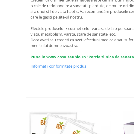
Seminte, fructe uscate, samburi
Credem ca o alimentatie sanatoasa este cel mai bun mijloc 
o cale de redobandire a sanatatii pierdute, de multe ori din
Mixuri, condimente si mirodenii
si a unui stil de viata haotic. Va recomandăm produsele certi
care le gasiti pe site-ul nostru.
Mixuri
Condimente
Efectele produselor / cosmeticelor variaza de la o persoana l
Mirodenii
viata, metabolism, varsta, stare de sanatate, etc.
Daca aveti sau credeti ca aveti afectiuni medicale sau suferi
Maioneza bio
medicului dumneavoastra.
Pesto Bio
Pune in www.cosultaubio.ro "Portia zilnica de sanata
Semipreparate
Informatii conformitate produs
Specialitati si produse asiatice