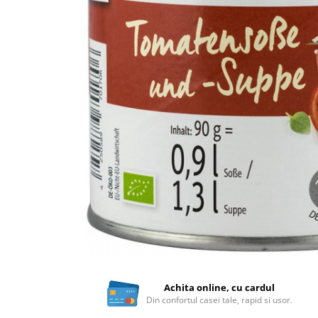
Ceai vrac
Ceaiuri diverse si accesorii
Bauturi
Apa
Sucuri
Vinuri, bere si alte bauturi
Siropuri naturale
Energizante
Carbogazoase
Siropuri Bio
Cacao si inlocuitori
Seminte bio pentru germinat
Seminte din plante oleaginoase
Superalimente bio
Fructe si legume Bio
Achita online, cu cardul
Din confortul casei tale, rapid si usor.
Alimente de baza