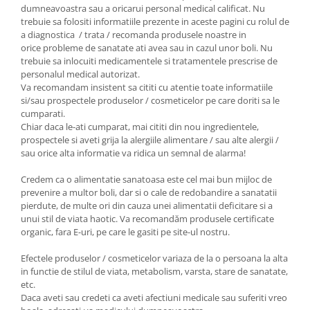
dumneavoastra sau a oricarui personal medical calificat. Nu
trebuie sa folositi informatiile prezente in aceste pagini cu rolul de
a diagnostica / trata / recomanda produsele noastre in
orice probleme de sanatate ati avea sau in cazul unor boli. Nu
trebuie sa inlocuiti medicamentele si tratamentele prescrise de
personalul medical autorizat.
Va recomandam insistent sa cititi cu atentie toate informatiile
si/sau prospectele produselor / cosmeticelor pe care doriti sa le
cumparati.
Chiar daca le-ati cumparat, mai cititi din nou ingredientele,
prospectele si aveti grija la alergiile alimentare / sau alte alergii /
sau orice alta informatie va ridica un semnal de alarma!
Credem ca o alimentatie sanatoasa este cel mai bun mijloc de
prevenire a multor boli, dar si o cale de redobandire a sanatatii
pierdute, de multe ori din cauza unei alimentatii deficitare si a
unui stil de viata haotic. Va recomandăm produsele certificate
organic, fara E-uri, pe care le gasiti pe site-ul nostru.
Efectele produselor / cosmeticelor variaza de la o persoana la alta
in functie de stilul de viata, metabolism, varsta, stare de sanatate,
etc.
Daca aveti sau credeti ca aveti afectiuni medicale sau suferiti vreo