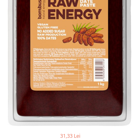
Ceai vrac
Ceaiuri diverse si accesorii
Bauturi
Apa
Sucuri
Vinuri, bere si alte bauturi
Siropuri naturale
Energizante
Carbogazoase
Siropuri Bio
Cacao si inlocuitori
Seminte bio pentru germinat
Seminte din plante oleaginoase
Superalimente bio
Fructe si legume Bio
Alimente de baza
31,33 Lei