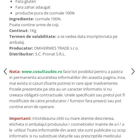
Seminte, fructe uscate, samburi
Fara gluten
Fara zahar adaugat
Mixuri, condimente si mirodenii
productie pura de curmale 100%
Ingrediente:
curmale 100%.
Mixuri
Poate contine urme de coji.
Condimente
Continut:
1Kg
Mirodenii
Termen de valabilitate:
a se vedea data inscriptionata pe
ambalaj.
Maioneza bio
Producator:
DMHERMES TRADE s.r.o.
Pesto Bio
Distribuitor:
S.C. Pronat S.R.L.
Semipreparate
Specialitati si produse asiatice
Nota:
www.cosultaubio.ro
face tot posibilul pentru a pastra
in permanenta acuratetea informatiilor din aceasta pagina, insa,
mai exista si cazuri (foarte putine) in care apar inadvertente.
Pozele prezentate pe site au un caracter informativ si nu
creeaza obligatii contractuale. Unele specificatii sau pretul pot fi
modificate de catre producator / furnizor fara preaviz sau pot
contine erori de operare.
Important:
Intotdeauna cititi cu mare atentie descrierea,
eticheta si ambalajul produsului / cosmeticelor inainte de a-l / a
le utiliza! Toate informatiile din acest site sunt publicate cu scop
informativ si nu substituie sfaturile sau prescriptiile medicului