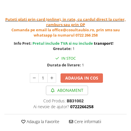
Cereale, fulgi din cereale, mic
dejun
Lactate
Puteti plati prin card (online), in rate, cu cardul direct la curier,
ramburs sau prin OP
Bauturi vegetale
Comanda pe email la office@cosultaubio.ro, prin sms sau
Orez, Faina si Premixuri
whatsapp la numarul 0722 266 258
Ulei, otet
Info Pret:
Pretul include TVA si nu include
transport
!
Produse din carne
Greutate:
1
Sosuri, Ketchup bio
IN STOC
Pudre si prafuri
Durata de livrare:
1
Supe
ADAUGA IN COS
Conserve, Pateuri, creme
tartinabile
ABONAMENT
Masline
Leguminoase si seminte
Cod Produs:
BB31002
Ai nevoie de ajutor?
0722266258
Fermenti si gelifianti
Produse din soia
Adauga la Favorite
Cere informatii
Sare si inlocuitori
Produse care inlocuiesc carnea